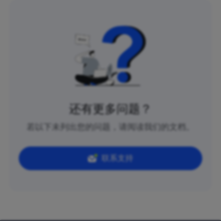
还有更多问题？
若以下未列出您的问题，请阅读我们的文档。
联系支持