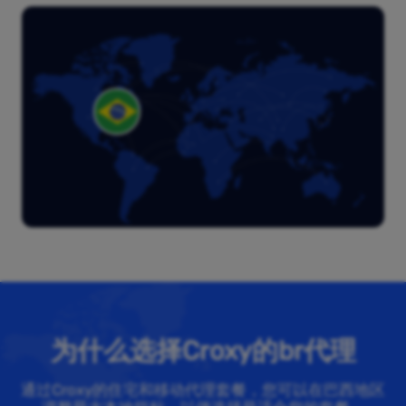
为什么选择Croxy的br代理
通过Croxy的住宅和移动代理套餐，您可以在巴西地区