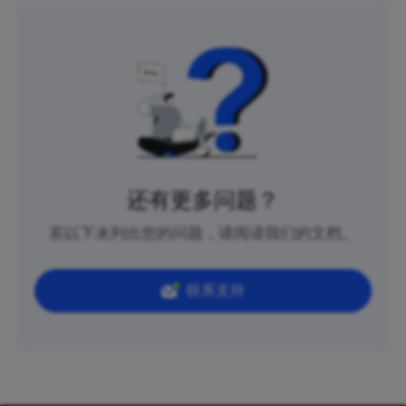
还有更多问题？
若以下未列出您的问题，请阅读我们的文档。
联系支持