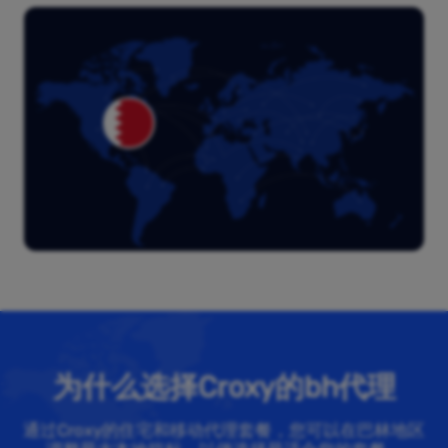
为什么选择Croxy的bh代理
通过Croxy的住宅和移动代理套餐，您可以在巴林地区