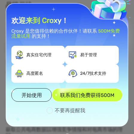
品牌保护
通过住宅代理实时监控您品牌的网络舆情。
欢迎来到 Croxy！
了解更多
Croxy 是您值得信赖的合作伙伴！请联系
500M免费
流量试用
的支持！
真实住宅代理
易于管理
网络爬虫
收集未开发的数据资产，将其转化为盈利的商业决策。
高度匿名
24/7技术支持
了解更多
开始使用
联系我们免费获得500M
不要再提醒我
电子商务
获取公共电商数据以增强竞争情报和对电商市场的理