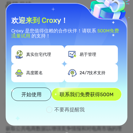
品牌保护
通过住宅代理实时监控您品牌的网络舆情。
欢迎来到 Croxy！
了解更多
Croxy 是您值得信赖的合作伙伴！请联系
500M免费
流量试用
的支持！
真实住宅代理
易于管理
网络爬虫
收集未开发的数据资产，将其转化为盈利的商业决策。
高度匿名
24/7技术支持
了解更多
开始使用
联系我们免费获得500M
不要再提醒我
电子商务
获取公共电商数据以增强竞争情报和对电商市场的理