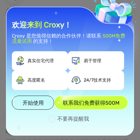
品牌保护
通过住宅代理实时监控您品牌的网络舆情。
欢迎来到 Croxy！
了解更多
Croxy 是您值得信赖的合作伙伴！请联系
500M免费
流量试用
的支持！
真实住宅代理
易于管理
网络爬虫
高度匿名
24/7技术支持
收集未开发的数据资产，将其转化为盈利的商业决策。
了解更多
开始使用
联系我们免费获得500M
不要再提醒我
电子商务