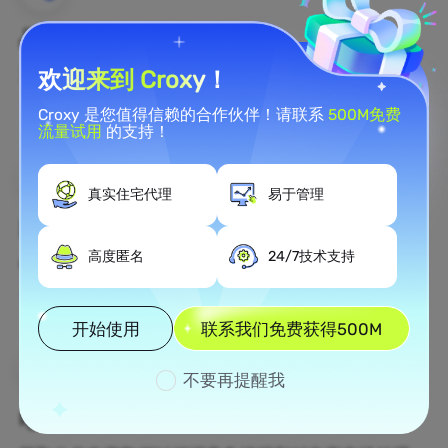
品牌保护
通过住宅代理实时监控您品牌的网络舆情。
欢迎来到 Croxy！
了解更多
Croxy 是您值得信赖的合作伙伴！请联系
500M免费
流量试用
的支持！
真实住宅代理
易于管理
网络爬虫
高度匿名
24/7技术支持
收集未开发的数据资产，将其转化为盈利的商业决策。
了解更多
开始使用
联系我们免费获得500M
不要再提醒我
电子商务