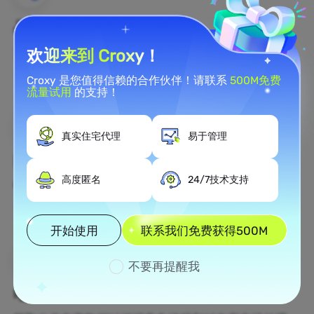
品牌保护
通过住宅代理实时监控您品牌的网络舆情。
欢迎来到 Croxy！
了解更多
Croxy 是您值得信赖的合作伙伴！请联系
500M免费
流量试用
的支持！
真实住宅代理
易于管理
网络爬虫
高度匿名
24/7技术支持
收集未开发的数据资产，将其转化为盈利的商业决策。
了解更多
开始使用
联系我们免费获得500M
不要再提醒我
电子商务