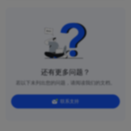
还有更多问题？
若以下未列出您的问题，请阅读我们的文档。
联系支持