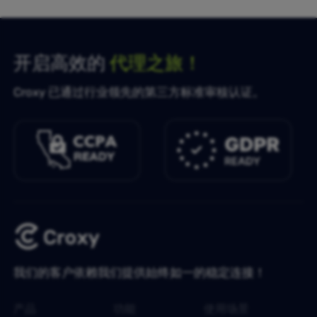
开启高效的
代理之旅！
Croxy 已通过行业领先的第三方标准审核认证。
我们的客户依赖我们提供始终如一的稳定连接！
产品
功能
使用场景