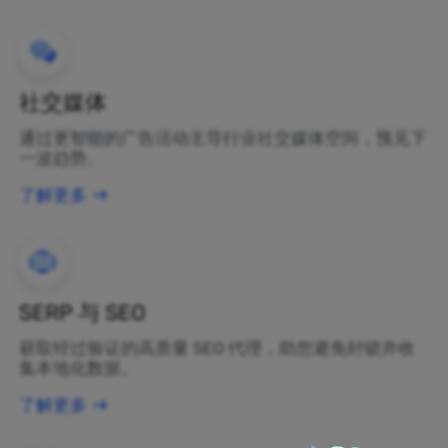
社交媒体
通过更智能的广告活动主导行业社交媒体空间，预见下
一波趋势。
了解更多
SERP 与 SEO
获取经过验证的高质量 SEO 代理，助您避免封锁并收
集本地化数据。
了解更多