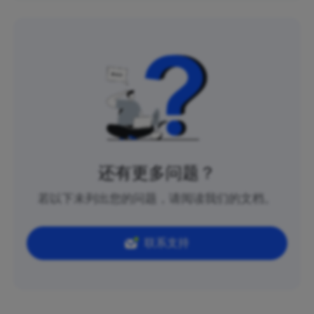
还有更多问题？
若以下未列出您的问题，请阅读我们的文档。
联系支持