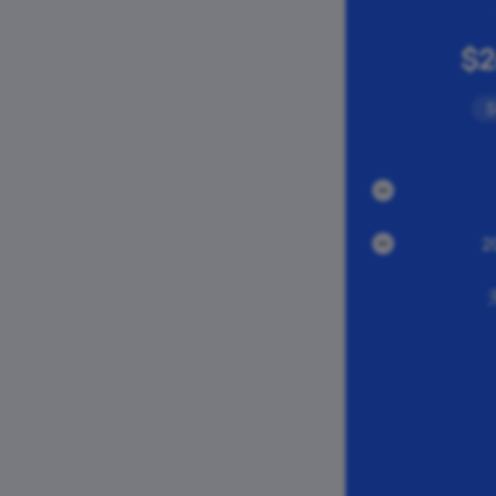
$2
$
并发数
带宽
2
流量
并发会话
国家级定位
HTTP/SOCKS