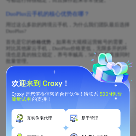
号都运行得很稳定，而且操作起来非常便捷。”
DuoPlus云手机的核心优势在哪？
用过这么多款的跨境云手机，为什么我们团队最后选择
DuoPlus?
首先是它的
，如果有大规模运营账号的需要，
价格优势
对比其他家云手机，
DuoPlus价格更低，无限多开的环
境也是真的独立稳定，养号率贼高，50个账号直接同时
批量管理。
欢迎来到 Croxy！
Croxy 是您值得信赖的合作伙伴！请联系
500M免费
流量试用
的支持！
真实住宅代理
易于管理