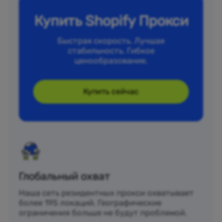
Купить Shopify Прокси
Быстрая скорость. Лучшая
стабильность. Гибкое
ценообразование.
Купить сейчас
Глобальный охват
Наша сеть резидентных прокси охватывает
более 195 локаций. Географические
ограничения больше не будут проблемой.