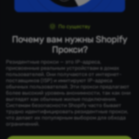
По существу
Почему вам нужны Shopify
Прокси?
Резидентные прокси — это IP-адреса,
присвоенные реальным устройствам в домах
пользователей. Они получаются от интернет-
поставщиков (ISP) и имитируют IP-адреса
обычных пользователей. Эти прокси предлагают
более высокий уровень анонимности, так как они
выглядят как обычные жилые подключения.
Системам безопасности Shopify часто бывает
трудно идентифицировать резидентные прокси,
что делает их популярным выбором для обхода
ограничений.