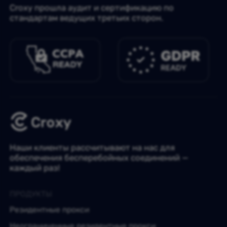
Croxy прошла аудит и сертификацию по
стандартам ведущих третьих сторон.
Наши клиенты рассчитывают на нас для
обеспечения бесперебойных соединений —
каждый раз!
ПРОДУКТЫ
Резидентные прокси
Неограниченные резидентные прокси