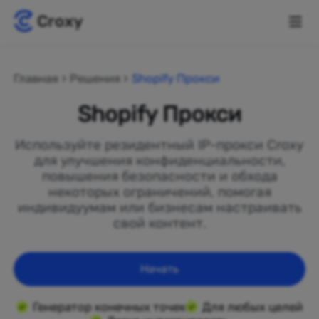
Главная
Решения
Shopify Прокси
Shopify Прокси
Используйте резидентный IP-прокси Croxy
для улучшения конфиденциальности,
повышения безопасности и обхода
некоторых ограничений, помогая
индивидуумам или бизнесам настраивать
свой контент.
Начать
Генератор конечных точек
Для любых целей