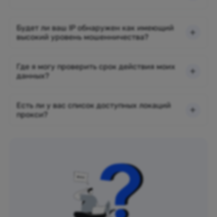
Будет ли ваш IP обнаружен как имеющий
высокий уровень мошенничества?
Где я могу проверить срок действия моих
данных?
Есть ли у вас список доступных локаций
прокси?