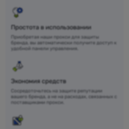
Простота в использовании
Приобретая наши прокси для защиты
бренда, вы автоматически получите доступ к
удобной панели управления.
Экономия средств
Сосредоточьтесь на защите репутации
вашего бренда, а не на расходах, связанных с
поставщиками прокси.