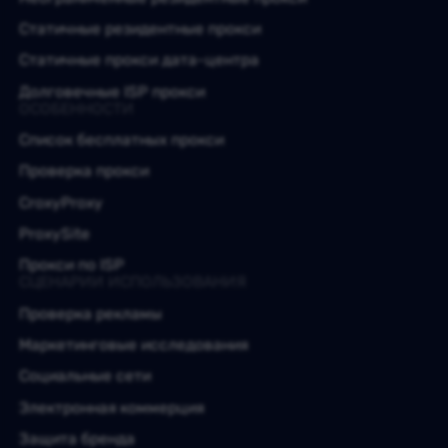
Статичные резидентные прокси
Статичные прокси дата-центра
Долговечные ISP прокси
ОСОБЕННОСТИ
Список бесплатных прокси
Проверка прокси
CroxyProxy
ProxySite
Прокси по ISP
СЦЕНАРИИ ИСПОЛЬЗОВАНИЯ
Проверка рекламы
Маркетинговые исследования
Социальные сети
Электронная коммерция
Защита бренда