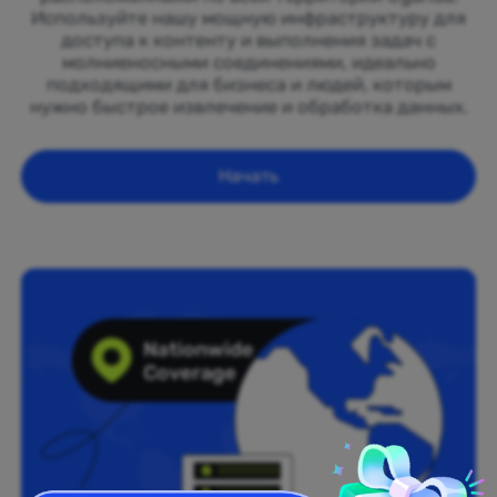
Используйте нашу мощную инфраструктуру для
доступа к контенту и выполнения задач с
молниеносными соединениями, идеально
подходящими для бизнеса и людей, которым
нужно быстрое извлечение и обработка данных.
Начать