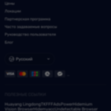
Цены
Локации
Партнерская программа
Часто задаваемые вопросы
Руководство пользователя
Блог
Русский
ПОЛЕЗНЫЕ ССЫЛКИ
Huayang Lingdong
TKFFF
AdsPower
Hidemium
Vision Browser
Hidemyacc
Undetectable Browser