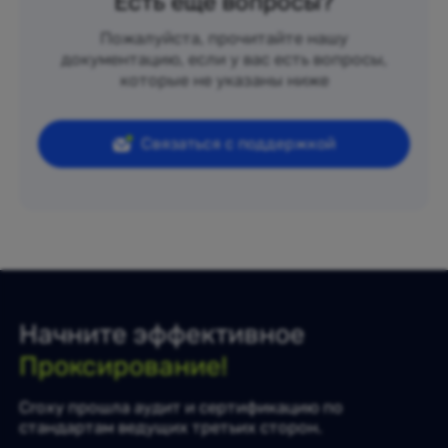
Есть еще вопросы?
Пожалуйста, прочитайте нашу
документацию, если у вас есть вопросы,
которые не указаны ниже
Связаться с поддержкой
Начните эффективное
Проксирование!
Croxy прошла аудит и сертификацию по
стандартам ведущих третьих сторон.