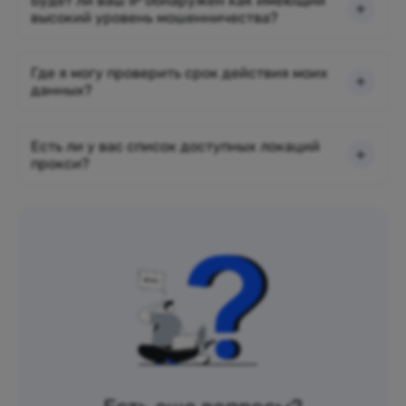
Будет ли ваш IP обнаружен как имеющий
высокий уровень мошенничества?
Где я могу проверить срок действия моих
данных?
Есть ли у вас список доступных локаций
прокси?