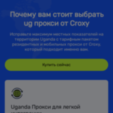
Почему вам стоит выбрать
ug прокси от Croxy
Исправьте максимум местных показателей на
территории Uganda с тарифным пакетом
резидентных и мобильных прокси от Croxy,
который подходит именно вам.
Купить сейчас
Uganda Прокси для легкой