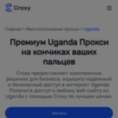
Главная
Местоположения прокси
Uganda
Премиум Uganda Прокси
на кончиках ваших
пальцев
Croxy предоставляет комплексное
решение для бизнеса, ищущего надежный
и безопасный доступ в интернет Uganda.
Получите доступ к любому веб-сайту из
Uganda с помощью Croxy по лучшим ценам.
Начать