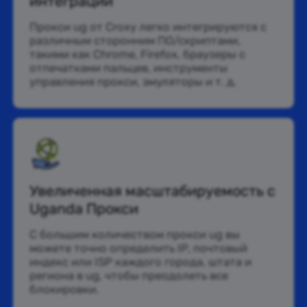
интеграции
Прокси ug от Croxy легко интегрируются с
различным сторонним ПО/скриптами,
такими как Chrome, Firefox, браузеры с
отпечатками пальцев, инструменты
управления прокси, эмуляторы и т. д.
Увеличенная масштабируемость с
Uganda Прокси
С большим количеством прокси ug вы
можете точно определить IP, почтовый
индекс или ISP каждого города, штата и
региона в ug, чтобы преодолеть все
блокировки.