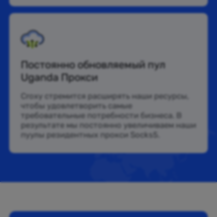
Постоянно обновляемый пул
Uganda Прокси
Croxy стремится расширять наши ресурсы,
чтобы удовлетворить самые
требовательные потребности бизнеса. В
результате мы постоянно увеличиваем наши
пуулы резидентных прокси Socks5.