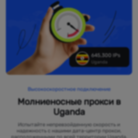
645,300 IPs
Uganda
Высокоскоростное подключение
Молниеносные прокси в
Uganda
Испытайте непревзойденную скорость и
надежность с нашими дата-центр прокси,
расположенными по всей территории Uganda.