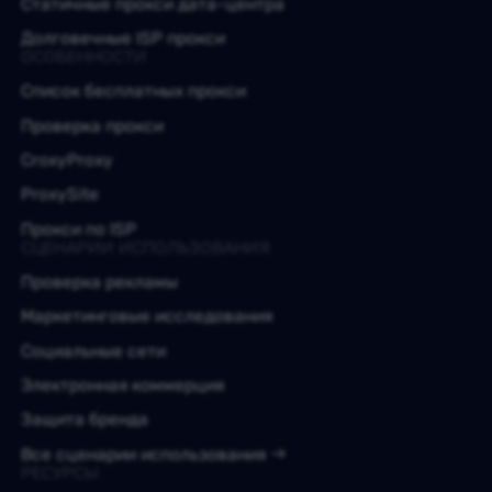
Статичные прокси дата-центра
Долговечные ISP прокси
ОСОБЕННОСТИ
Список бесплатных прокси
Проверка прокси
CroxyProxy
ProxySite
Прокси по ISP
СЦЕНАРИИ ИСПОЛЬЗОВАНИЯ
Проверка рекламы
Маркетинговые исследования
Социальные сети
Электронная коммерция
Защита бренда
Все сценарии использования
РЕСУРСЫ