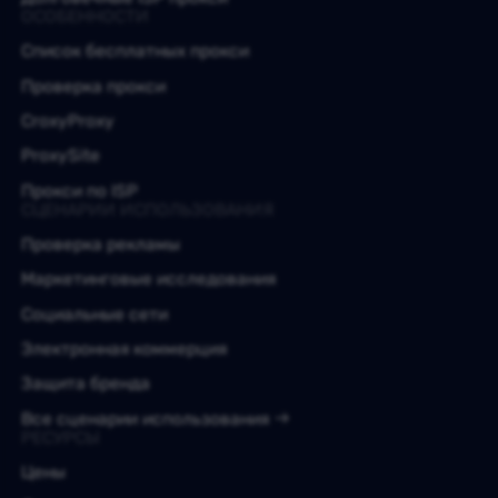
ОСОБЕННОСТИ
Список бесплатных прокси
Проверка прокси
CroxyProxy
ProxySite
Прокси по ISP
СЦЕНАРИИ ИСПОЛЬЗОВАНИЯ
Проверка рекламы
Маркетинговые исследования
Социальные сети
Электронная коммерция
Защита бренда
Все сценарии использования
РЕСУРСЫ
Цены