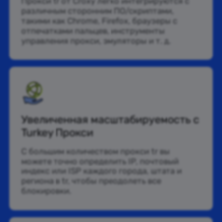
Прокси tr от Croxy легко интегрируются с
различным сторонним ПО/скриптами,
такими как Chrome, Firefox, браузеры с
отпечатками пальцев, инструменты
управления прокси, эмуляторы и т. д.
Увеличенная масштабируемость с
Turkey Прокси
С большим количеством прокси tr вы
можете точно определить IP, почтовый
индекс или ISP каждого города, штата и
региона в tr, чтобы преодолеть все
блокировки.