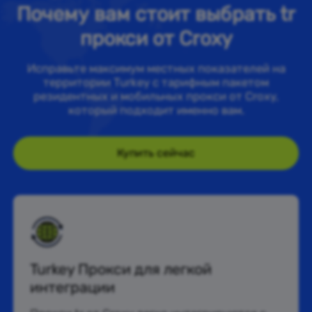
Почему вам стоит выбрать tr
прокси от Croxy
Исправьте максимум местных показателей на
территории Turkey с тарифным пакетом
резидентных и мобильных прокси от Croxy,
который подходит именно вам.
Купить сейчас
Turkey Прокси для легкой
интеграции