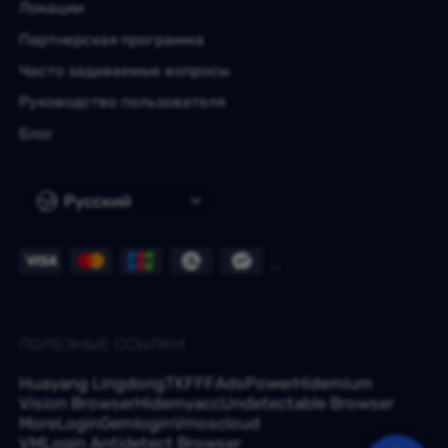
Локации
Партнерская программа
Часто задаваемые вопросы
Руководство пользователя
Блог
Русский
ПОЛЕЗНЫЕ ССЫЛКИ
Huayang Lingdong
TKFFF
AdsPower
Hidemium
Vision Browser
Hidemyacc
Undetectable Browser
MoreLogin
Gemlogin
Vmoscloud
VMLogin Antidetect Browser