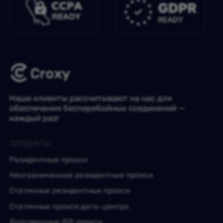
Наши клиенты рассчитывают на нас для
обеспечения бесперебойных соединений —
каждый раз!
ПРОДУКТЫ
Резидентные прокси
Неограниченные резидентные прокси
Статичные резидентные прокси
Статичные прокси дата-центра
Долговечные ISP прокси