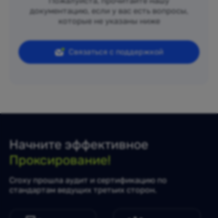
Пожалуйста, прочитайте нашу
документацию, если у вас есть вопросы,
которые не указаны ниже
Связаться с поддержкой
Начните эффективное
Проксирование!
Croxy прошла аудит и сертификацию по
стандартам ведущих третьих сторон.