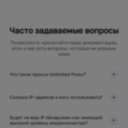
Часто задаваемые вопросы
Пожалуйста, прочитайте нашу документацию,
если у вас есть вопросы, которые не указаны
ниже
Что такое прокси Unlimited Proxy?
Сколько IP-адресов я могу использовать?
Будет ли ваш IP обнаружен как имеющий
высокий уровень мошенничества?