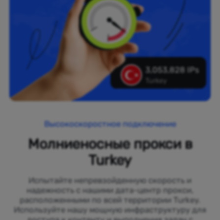
3,053,828 IPs
Turkey
Высокоскоростное подключение
Молниеносные прокси в
Turkey
Испытайте непревзойденную скорость и
надежность с нашими дата-центр прокси,
расположенными по всей территории Turkey.
Используйте нашу мощную инфраструктуру для
доступа к контенту и выполнения задач с