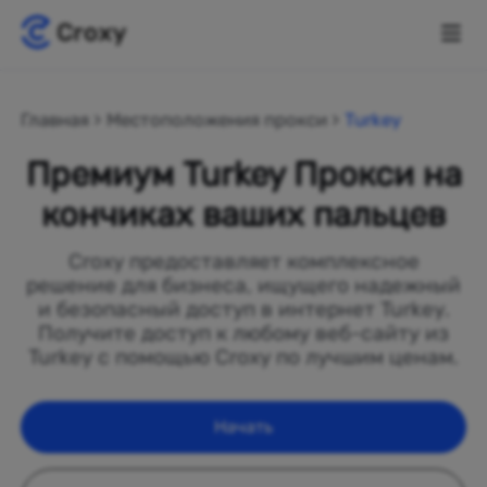
Главная
Местоположения прокси
Turkey
Премиум Turkey Прокси на
кончиках ваших пальцев
Croxy предоставляет комплексное
решение для бизнеса, ищущего надежный
и безопасный доступ в интернет Turkey.
Получите доступ к любому веб-сайту из
Turkey с помощью Croxy по лучшим ценам.
Начать