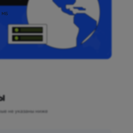
0 МБ
ы
рые не указаны ниже