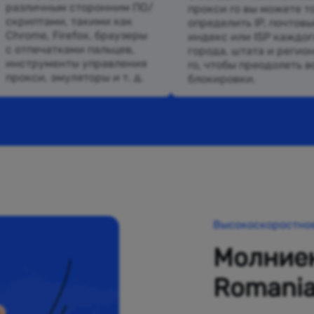
различным сторонним ПО/
прокси ro вы можете т
скриптами, такими как
определить IP, почтов
Chrome, Firefox, браузеры
индекс или ISP каждог
с отпечатками пальцев,
города, штата и регион
инструменты управления
ro, чтобы преодолеть в
прокси, эмуляторы и т. д.
блокировки.
Высокоскоростно
Молниен
Romani