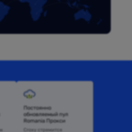
Постоянно
с
обновляемый пул
Romania Прокси
м
Croxy стремится