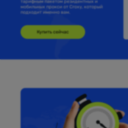
тарифным пакетом резидентных и
мобильных прокси от Croxy, который
подходит именно вам.
Купить сейчас