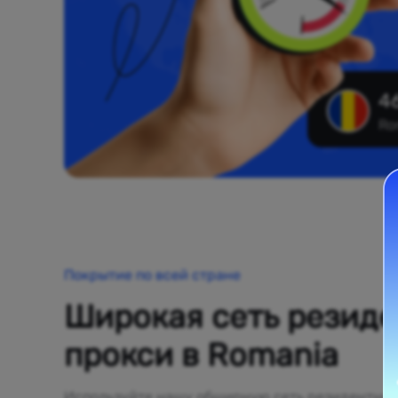
46
Ro
Покрытие по всей стране
Широкая сеть резид
прокси в Romania
Используйте нашу обширную сеть резидентных