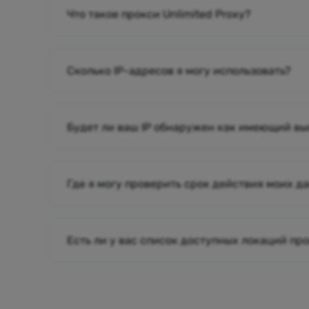
Что такое прокси Unlimited Proxy?
Сколько IP-адресов я могу использовать?
Будет ли ваш IP обнаружен как имеющий в
Где я могу проверить срок действия моих д
Есть ли у вас список доступных локаций пр