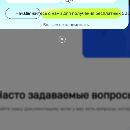
24/7
олюдных городов,
ких районов
Начать
Свяжитесь с нами для получения бесплатных 50
редлагают
рантирует, что
Больше не напоминать
местные, помогая
Часто задаваемые вопрос
айте нашу документацию, если у вас есть вопросы, кото