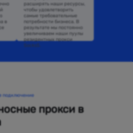
очно
расширять наши ресурсы,
ый
чтобы удовлетворить
о
самые требовательные
а в
потребности бизнеса. В
се
результате мы постоянно
увеличиваем наши пуулы
резидентных прокси
Socks5.
е подключение
осные прокси в
a