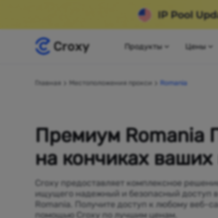
Продукты
Цены
Главная
Местоположения прокси
Romania
Премиум Romania 
на кончиках ваших
Croxy предоставляет комплексное решение
ищущего надежный и безопасный доступ в
Romania. Получите доступ к любому веб-са
помощью Croxy по лучшим ценам.