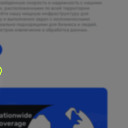
зойденную скорость и надежность с нашими
и, расположенными по всей территории
уйте нашу мощную инфраструктуру для
ту и выполнения задач с молниеносными
еально подходящими для бизнеса и людей,
строе извлечение и обработка данных.