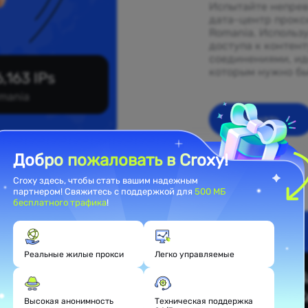
Испытайте непрев
дата-центр прокс
Romania. Использ
доступа к контен
соединениями, ид
которым нужно бы
,163 IPs
mania
Начать
Добро пожаловать в Croxy!
Croxy здесь, чтобы стать вашим надежным
партнером! Свяжитесь с поддержкой для
500 МБ
бесплатного трафика
!
ентных
Реальные жилые прокси
Легко управляемые
Высокая анонимность
Техническая поддержка
 прокси,