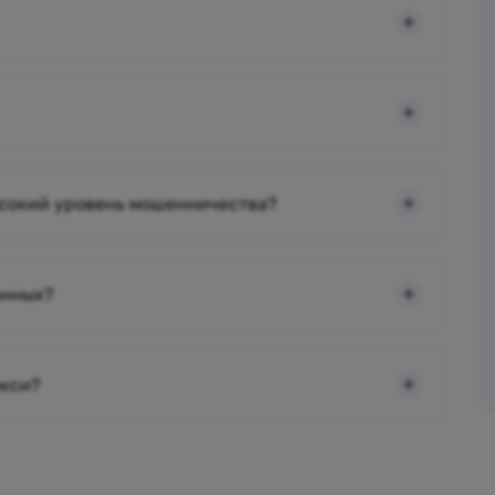
ысокий уровень мошенничества?
анных?
окси?