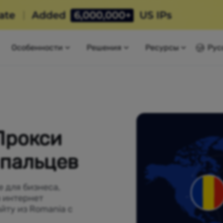
Особенности
Решения
Ресурсы
Рус
Прокси
 пальцев
 для бизнеса,
 интернет
йту из Romania с