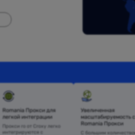
Romania Прокси для
Увеличенная
легкой интеграции
масштабируемость 
Romania Прокси
Прокси ro от Croxy легко
интегрируются с
С большим количество