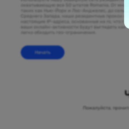
охватывающую все 50 штатов Romania. От мног
таких как Нью-Йорк и Лос-Анджелес, до сельс
Среднего Запада, наши резидентные прокси п
настоящие IP-адреса, основанные на ro, что га
ваши онлайн-активности будут выглядеть как 
легко обходить гео-ограничения.
Начать
Пожалуйста, прочит