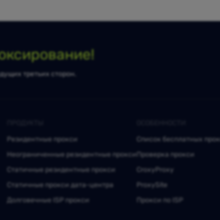
оксирование!
дущих третьих сторон.
ПРОДУКТЫ
ОСОБЕННОСТИ
Резидентные прокси
Список бесплатных про
Неограниченные резидентные прокси
Проверка прокси
Статичные резидентные прокси
CroxyProxy
Статичные прокси дата-центра
ProxySite
Долговечные ISP прокси
Прокси по ISP