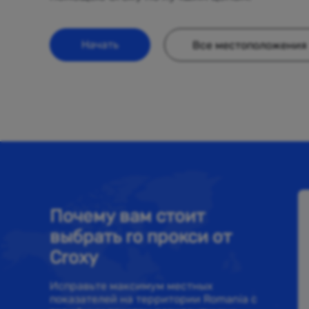
Начать
Все местоположения
Почему вам стоит
выбрать ro прокси от
Croxy
Исправьте максимум местных
показателей на территории Romania с