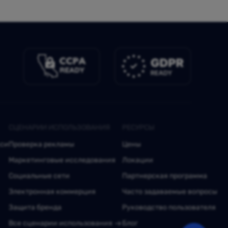
СЦЕНАРИИ ИСПОЛЬЗОВАНИЯ
РЕСУРСЫ
кси
Проверка рекламы
Цены
Маркетинговые исследования
Локации
Социальные сети
Партнерская программа
Электронная коммерция
Часто задаваемые вопросы
Защита бренда
Руководство пользователя
Все сценарии использования
Блог