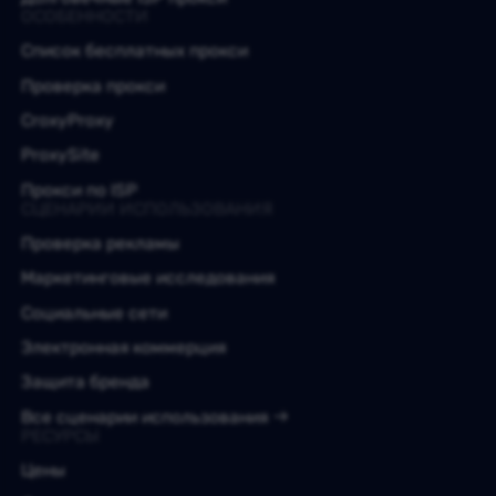
ОСОБЕННОСТИ
Список бесплатных прокси
Проверка прокси
CroxyProxy
ProxySite
Прокси по ISP
СЦЕНАРИИ ИСПОЛЬЗОВАНИЯ
Проверка рекламы
Маркетинговые исследования
Социальные сети
Электронная коммерция
Защита бренда
Все сценарии использования
РЕСУРСЫ
Цены