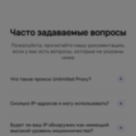
Часто задаваемые вопросы
Пожалуйста, прочитайте нашу документацию,
если у вас есть вопросы, которые не указаны
ниже
Что такое прокси Unlimited Proxy?
Сколько IP-адресов я могу использовать?
Будет ли ваш IP обнаружен как имеющий
высокий уровень мошенничества?