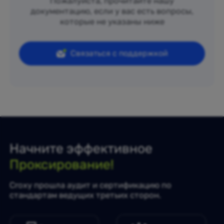
Пожалуйста, прочитайте нашу
документацию, если у вас есть вопросы,
которые не указаны ниже
Связаться с поддержкой
Начните эффективное
Проксирование!
Croxy прошла аудит и сертификацию по
стандартам ведущих третьих сторон.