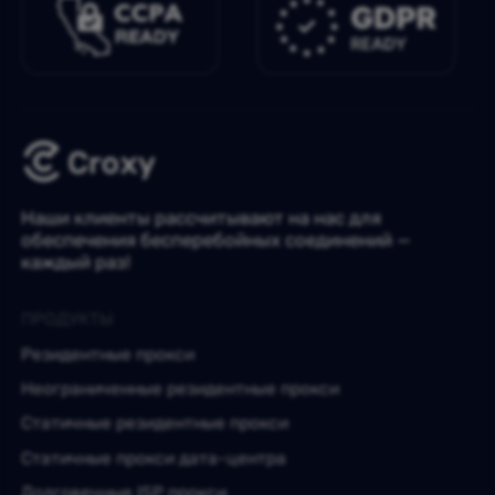
Наши клиенты рассчитывают на нас для
обеспечения бесперебойных соединений —
каждый раз!
ПРОДУКТЫ
Резидентные прокси
Неограниченные резидентные прокси
Статичные резидентные прокси
Статичные прокси дата-центра
Долговечные ISP прокси