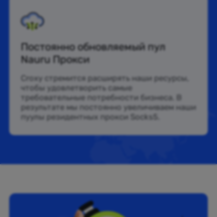
Постоянно обновляемый пул
Nauru Прокси
Croxy стремится расширять наши ресурсы,
чтобы удовлетворить самые
требовательные потребности бизнеса. В
результате мы постоянно увеличиваем наши
пуулы резидентных прокси Socks5.