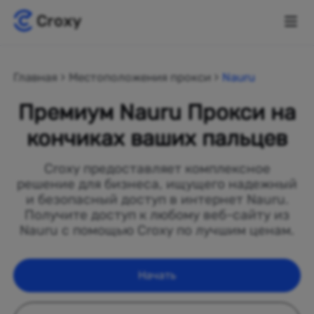
Главная
Местоположения прокси
Nauru
Премиум Nauru Прокси на
кончиках ваших пальцев
Croxy предоставляет комплексное
решение для бизнеса, ищущего надежный
и безопасный доступ в интернет Nauru.
Получите доступ к любому веб-сайту из
Nauru с помощью Croxy по лучшим ценам.
Начать