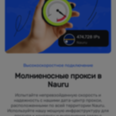
474,728 IPs
Nauru
Высокоскоростное подключение
Молниеносные прокси в
Nauru
Испытайте непревзойденную скорость и
надежность с нашими дата-центр прокси,
расположенными по всей территории Nauru.
Используйте нашу мощную инфраструктуру для
доступа к контенту и выполнения задач с