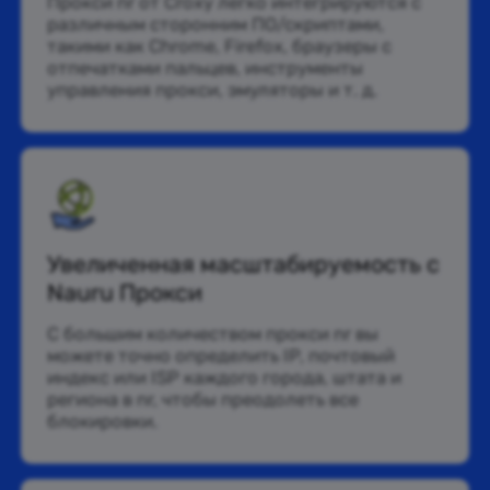
Прокси nr от Croxy легко интегрируются с
различным сторонним ПО/скриптами,
такими как Chrome, Firefox, браузеры с
отпечатками пальцев, инструменты
управления прокси, эмуляторы и т. д.
Увеличенная масштабируемость с
Nauru Прокси
С большим количеством прокси nr вы
можете точно определить IP, почтовый
индекс или ISP каждого города, штата и
региона в nr, чтобы преодолеть все
блокировки.