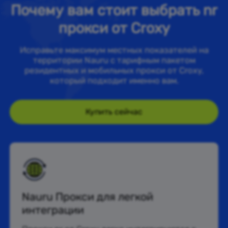
Почему вам стоит выбрать nr
прокси от Croxy
Исправьте максимум местных показателей на
территории Nauru с тарифным пакетом
резидентных и мобильных прокси от Croxy,
который подходит именно вам.
Купить сейчас
Nauru Прокси для легкой
интеграции