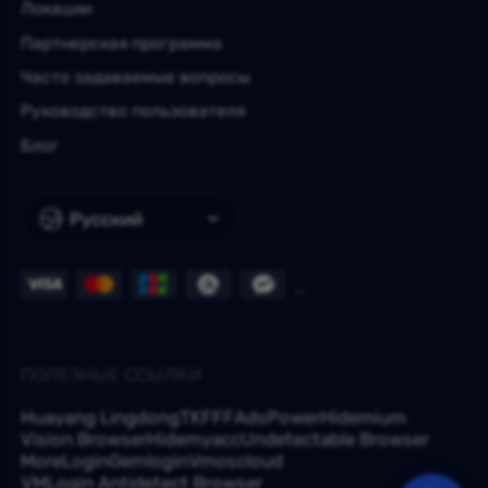
Локации
Партнерская программа
Часто задаваемые вопросы
Руководство пользователя
Блог
Русский
ПОЛЕЗНЫЕ ССЫЛКИ
Huayang Lingdong
TKFFF
AdsPower
Hidemium
Vision Browser
Hidemyacc
Undetectable Browser
MoreLogin
Gemlogin
Vmoscloud
VMLogin Antidetect Browser