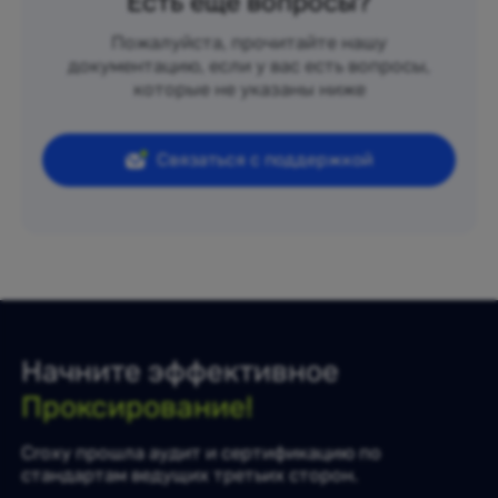
Есть еще вопросы?
Пожалуйста, прочитайте нашу
документацию, если у вас есть вопросы,
которые не указаны ниже
Связаться с поддержкой
Начните эффективное
Проксирование!
Croxy прошла аудит и сертификацию по
стандартам ведущих третьих сторон.