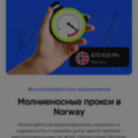
872,923 IPs
Norway
Высокоскоростное подключение
Молниеносные прокси в
Norway
Испытайте непревзойденную скорость и
надежность с нашими дата-центр прокси,
расположенными по всей территории Norway.