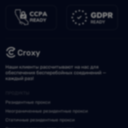
Наши клиенты рассчитывают на нас для
обеспечения бесперебойных соединений —
каждый раз!
ПРОДУКТЫ
Резидентные прокси
Неограниченные резидентные прокси
Статичные резидентные прокси