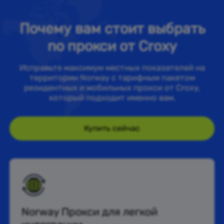
Почему вам стоит выбрать
no прокси от Croxy
Исправьте максимум местных показателей на
территории Norway с тарифным пакетом
резидентных и мобильных прокси от Croxy,
который подходит именно вам.
Купить сейчас
Norway Прокси для легкой