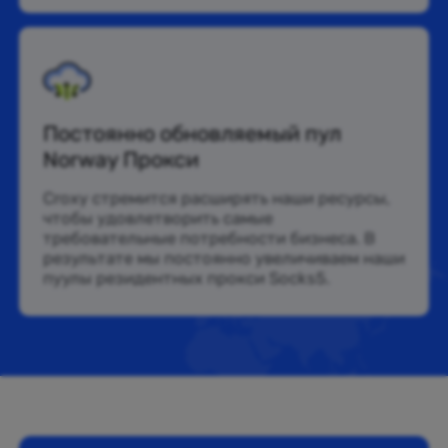
Постоянно обновляемый пул
Norway Прокси
Croxy стремится расширять наши ресурсы,
чтобы удовлетворить самые
требовательные потребности бизнеса. В
результате мы постоянно увеличиваем наши
пуулы резидентных прокси Socks5.