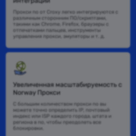
интеграции
Прокси no от Croxy легко интегрируются с
различным сторонним ПО/скриптами,
такими как Chrome, Firefox, браузеры с
отпечатками пальцев, инструменты
управления прокси, эмуляторы и т. д.
Увеличенная масштабируемость с
Norway Прокси
С большим количеством прокси no вы
можете точно определить IP, почтовый
индекс или ISP каждого города, штата и
региона в no, чтобы преодолеть все
блокировки.