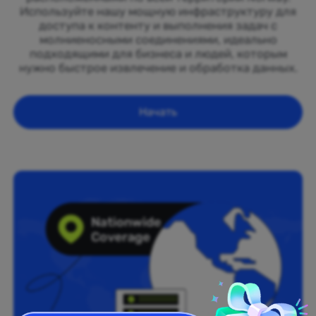
Используйте нашу мощную инфраструктуру для
доступа к контенту и выполнения задач с
молниеносными соединениями, идеально
подходящими для бизнеса и людей, которым
нужно быстрое извлечение и обработка данных.
Начать