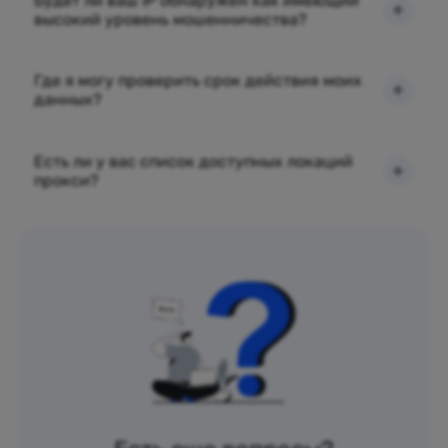
Будет ли ваш IP обнаружен как имеющий
высокий уровень мошенничества?
Где я могу проверить срок действия моих
данных?
Есть ли у вас список доступных локаций
прокси?