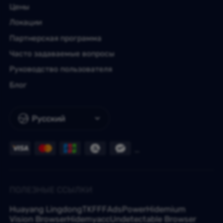
Цены
Локации
Партнерская программа
Часто задаваемые вопросы
Руководство пользователя
Блог
Русский
ПОЛЕЗНЫЕ ССЫЛКИ
Huayang Lingdong
TKFFF
AdsPower
Hidemium
Vision Browser
Hidemyacc
Undetectable Browser