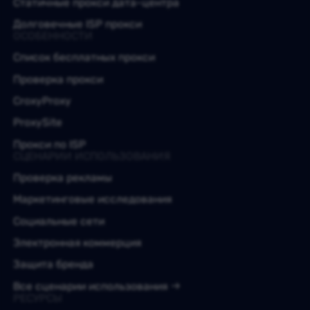
Статичные прокси дата-центра
Долговечные ISP прокси
ОСОБЕННОСТИ
Список бесплатных прокси
Проверка прокси
CroxyProxy
ProxySite
Прокси по ISP
СЦЕНАРИИ ИСПОЛЬЗОВАНИЯ
Проверка рекламы
Маркетинговые исследования
Социальные сети
Электронная коммерция
Защита бренда
Все сценарии использования
РЕСУРСЫ