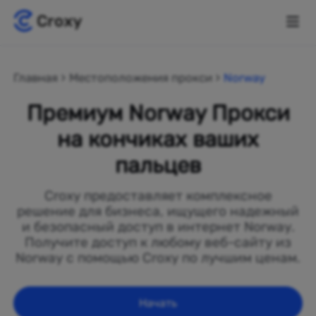
Главная
Местоположения прокси
Norway
Премиум Norway Прокси
на кончиках ваших
пальцев
Croxy предоставляет комплексное
решение для бизнеса, ищущего надежный
и безопасный доступ в интернет Norway.
Получите доступ к любому веб-сайту из
Norway с помощью Croxy по лучшим ценам.
Начать