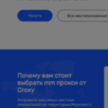
Начать
Все местоположения
Почему вам стоит
выбрать mm прокси от
Croxy
Исправьте максимум местных
показателей на территории Myanmar с