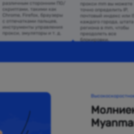
различным сторонним ПО/
прокси mm вы можете
скриптами, такими как
точно определить IP,
Chrome, Firefox, браузеры
почтовый индекс или I
с отпечатками пальцев,
каждого города, штата
инструменты управления
региона в mm, чтобы
прокси, эмуляторы и т. д.
преодолеть все
блокировки.
Высокоскоростно
Молниен
Myanma