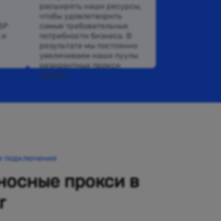
расширять наши ресурсы,
чтобы удовлетворить
SP
самые требовательные
 и
потребности бизнеса. В
результате мы постоянно
увеличиваем наши пуулы
резидентных прокси
Socks5.
е подключение
осные прокси в
r