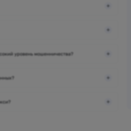
ысокий уровень мошенничества?
анных?
окси?