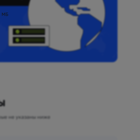
0 МБ
ы
рые не указаны ниже