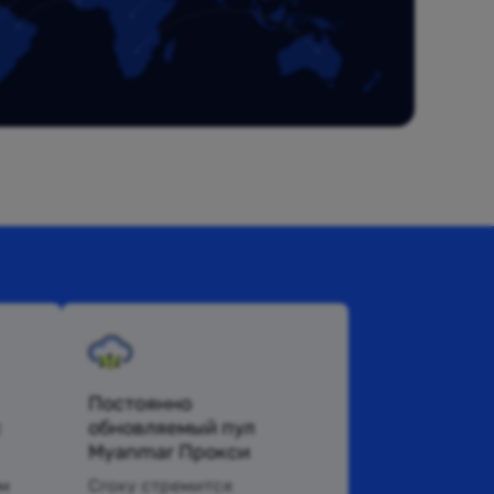
Постоянно
с
обновляемый пул
Myanmar Прокси
м
Croxy стремится