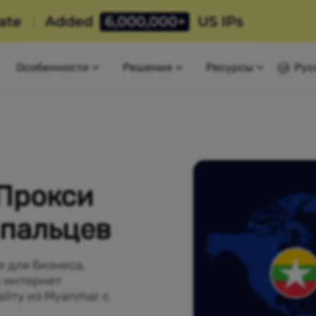
Особенности
Решения
Ресурсы
Рус
Прокси
 пальцев
 для бизнеса,
 интернет
айту из Myanmar с