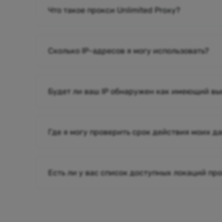
Что такое прокси Unlimited Proxy?
Сколько IP-адресов я могу использовать?
Будет ли ваш IP обнаружен как имеющий в
Где я могу проверить срок действия моих д
Есть ли у вас список доступных локаций пр