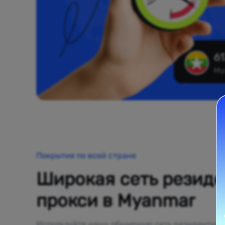
61
My
Покрытие по всей стране
Широкая сеть резид
прокси в Myanmar
Используйте нашу обширную сеть резидентных