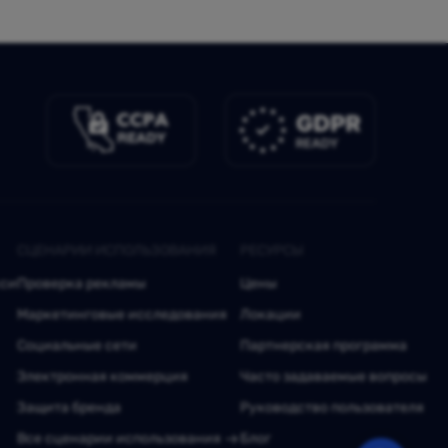
СЦЕНАРИИ ИСПОЛЬЗОВАНИЯ
РЕСУРСЫ
кси
Проверка рекламы
Цены
Маркетинговые исследования
Локации
Социальные сети
Партнерская программа
Электронная коммерция
Часто задаваемые вопросы
Защита бренда
Руководство пользователя
Все сценарии использования
Блог