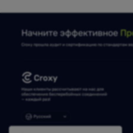
Начните эффективное
Пр
Croxy прошла аудит и сертификацию по стандартам ве
Наши клиенты рассчитывают на нас для
обеспечения бесперебойных соединений
— каждый раз!
Русский