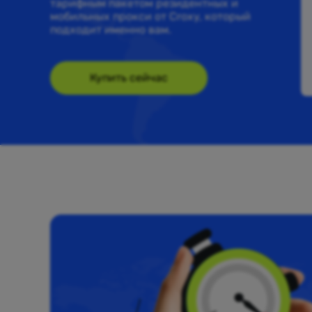
тарифным пакетом резидентных и
мобильных прокси от Croxy, который
подходит именно вам.
Купить сейчас