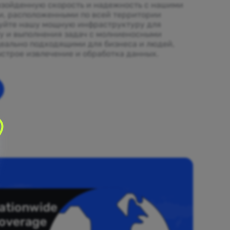
зойденную скорость и надежность с нашими
и, расположенными по всей территории
уйте нашу мощную инфраструктуру для
ту и выполнения задач с молниеносными
еально подходящими для бизнеса и людей,
строе извлечение и обработка данных.