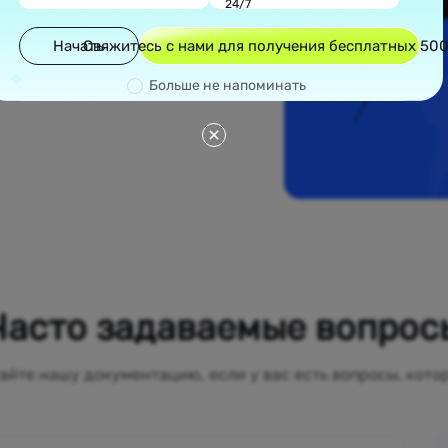
24/7
голюдных городов,
ких районов
Начать
Свяжитесь с нами для получения бесплатных 50
редлагают
арантирует, что
Больше не напоминать
местные, помогая
Часто задаваемые вопрос
айте нашу документацию, если у вас есть вопросы, кото