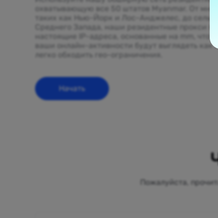
охватывающую все 50 штатов Myanmar. От мно
таких как Нью-Йорк и Лос-Анджелес, до сельс
Среднего Запада, наши резидентные прокси п
настоящие IP-адреса, основанные на mm, что г
ваши онлайн-активности будут выглядеть как 
легко обходить гео-ограничения.
Начать
Пожалуйста, прочит