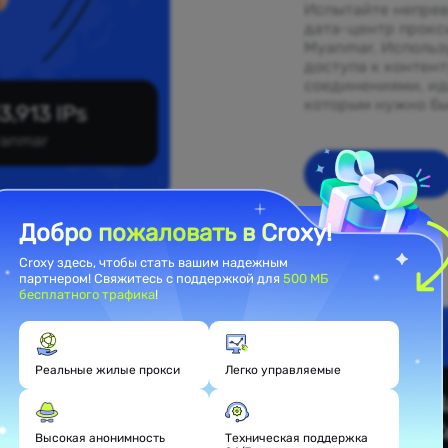
Испытайте непрев
дата-центр прокс
Myanmar. Использ
доступа к контен
соединениями, ид
которым нужно бы
3,913 IPs
anmar
Начать
Добро пожаловать в Croxy!
Croxy здесь, чтобы стать вашим надежным
партнером! Свяжитесь с поддержкой для
500 МБ
бесплатного трафика
!
ентных
Реальные жилые прокси
Легко управляемые
Высокая анонимность
Техническая поддержка
 прокси,