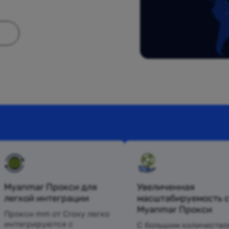
Myanmar Прокси для
Увеличенная
легкой интеграции
масштабируемость 
Myanmar Прокси
Прокси mm от Croxy легко
интегрируются с
С большим количество