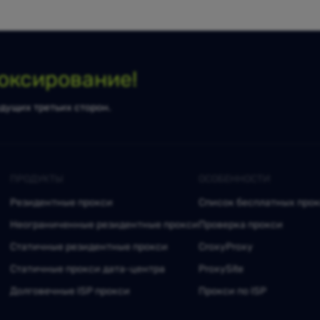
оксирование!
дущих третьих сторон.
ПРОДУКТЫ
ОСОБЕННОСТИ
Резидентные прокси
Список бесплатных про
Неограниченные резидентные прокси
Проверка прокси
Статичные резидентные прокси
CroxyProxy
Статичные прокси дата-центра
ProxySite
Долговечные ISP прокси
Прокси по ISP