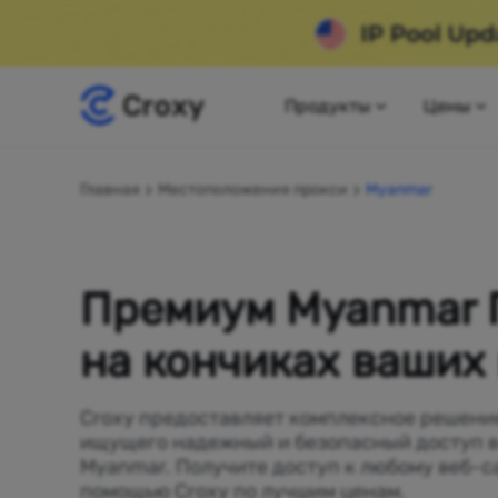
Продукты
Цены
Главная
Местоположения прокси
Myanmar
Премиум Myanmar 
на кончиках ваших
Croxy предоставляет комплексное решение
ищущего надежный и безопасный доступ в
Myanmar. Получите доступ к любому веб-с
помощью Croxy по лучшим ценам.