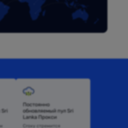
Постоянно
Sri
обновляемый пул Sri
Lanka Прокси
м
Croxy стремится