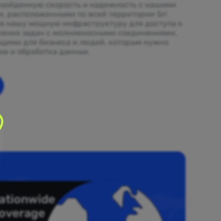
зойденную скорость и надежность с нашими
и, расположенными по всей территории Sri
те нашу мощную инфраструктуру для доступа к
нения задач с молниеносными соединениями,
щими для бизнеса и людей, которым нужно
ие и обработка данных.