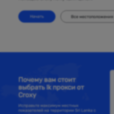
Начать
Все местоположения
Почему вам стоит
выбрать lk прокси от
Croxy
Исправьте максимум местных
показателей на территории Sri Lanka с