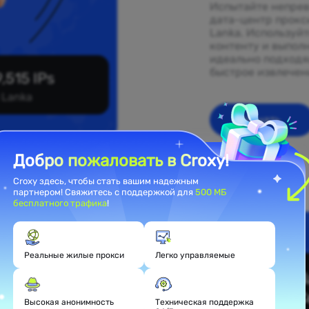
Испытайте непрев
дата-центр прокс
Lanka. Используй
контенту и выпол
идеально подходя
быстрое извлечен
,515 IPs
i Lanka
Начать
Добро пожаловать в Croxy!
Croxy здесь, чтобы стать вашим надежным
партнером! Свяжитесь с поддержкой для
500 МБ
бесплатного трафика
!
ентных
Реальные жилые прокси
Легко управляемые
Высокая анонимность
Техническая поддержка
 прокси,