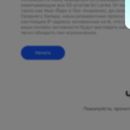
охватывающую все 50 штатов Sri Lanka. От мно
таких как Нью-Йорк и Лос-Анджелес, до сельс
Среднего Запада, наши резидентные прокси п
настоящие IP-адреса, основанные на lk, что гар
ваши онлайн-активности будут выглядеть как 
легко обходить гео-ограничения.
Начать
Пожалуйста, прочит