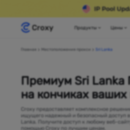
Продукты
Цены
Главная
Местоположения прокси
Sri Lanka
Премиум Sri Lanka
на кончиках ваших
Croxy предоставляет комплексное решение
ищущего надежный и безопасный доступ в 
Lanka. Получите доступ к любому веб-сайту
помощью Croxy по лучшим ценам.