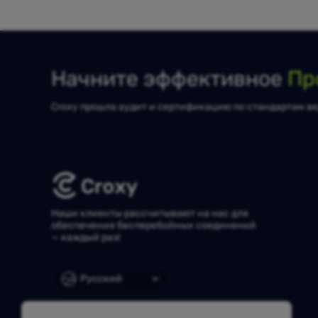
Начните эффективное
Пр
Croxy прошла аудит и сертификацию по стандартам ве
Наши клиенты рассчитывают на нас для
обеспечения бесперебойных соединений
— каждый раз!
Русский