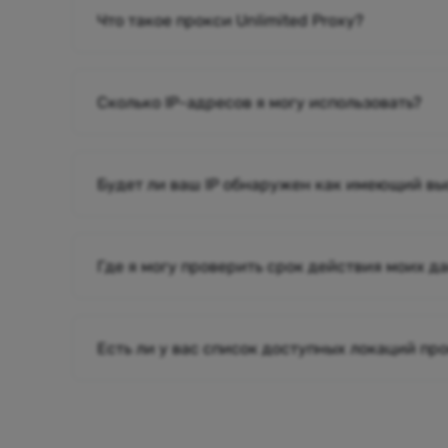
Что такое прокси Unlimited Proxy?
Сколько IP-адресов я могу использовать?
Будет ли ваш IP обнаружен как имеющий в
Где я могу проверить срок действия моих д
Есть ли у вас список доступных локаций пр