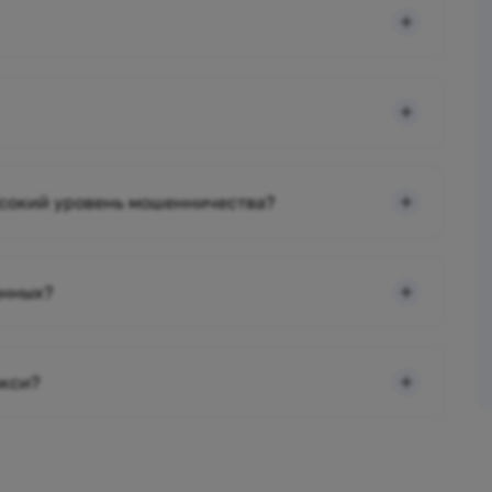
ысокий уровень мошенничества?
анных?
окси?