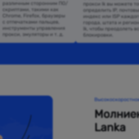
различным сторонним ПО/
прокси lk вы можете т
скриптами, такими как
определить IP, почтов
Chrome, Firefox, браузеры
индекс или ISP каждог
с отпечатками пальцев,
города, штата и регион
инструменты управления
lk, чтобы преодолеть в
прокси, эмуляторы и т. д.
блокировки.
Высокоскоростно
Молниен
Lanka