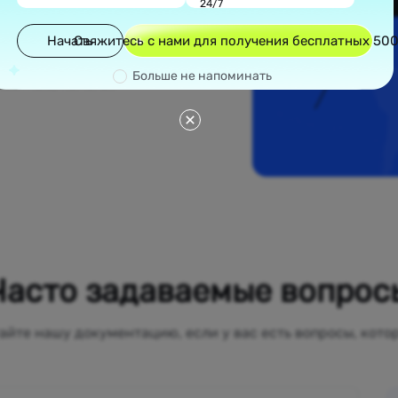
24/7
голюдных городов,
ких районов
Начать
Свяжитесь с нами для получения бесплатных 50
редлагают
антирует, что
Больше не напоминать
местные, помогая
Часто задаваемые вопрос
айте нашу документацию, если у вас есть вопросы, кото