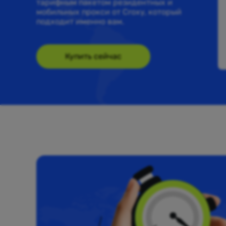
тарифным пакетом резидентных и
мобильных прокси от Croxy, который
подходит именно вам.
Купить сейчас