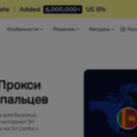
Особенности
Решения
Ресурсы
Рус
 Прокси
 пальцев
 для бизнеса,
интернет Sri
 из Sri Lanka с