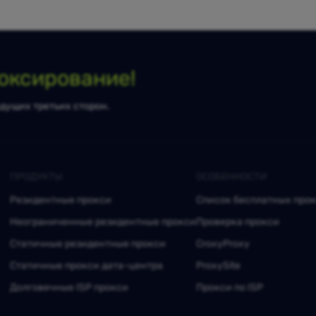
оксирование!
дущих третьих сторон.
ПРОДУКТЫ
ОСОБЕННОСТИ
Резидентные прокси
Список бесплатных про
Неограниченные резидентные прокси
Проверка прокси
Статичные резидентные прокси
CroxyProxy
Статичные прокси дата-центра
ProxySite
Долговечные ISP прокси
Прокси по ISP