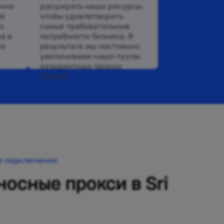
очно
расширять наши ресурсы,
ый
чтобы удовлетворить
о
самые требовательные
а в
потребности бизнеса. В
се
результате мы постоянно
увеличиваем наши пуулы
резидентных прокси
Socks5.
е подключение
осные прокси в Sri