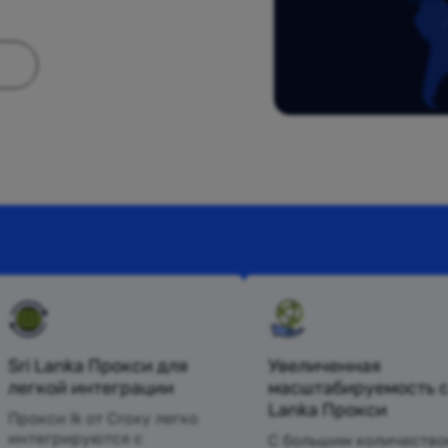
Sri Lanka Прокси для
Увеличенная
легкой интеграции
масштабируемость с 
Lanka Прокси
Прокси lk от Croxy легко
интегрируются с
С большим количество