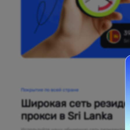
39
Sr
Покрытие по всей стране
Широкая сеть резид
прокси в Sri Lanka
Используйте нашу обширную сеть резидентных