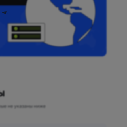
0 МБ
ы
рые не указаны ниже