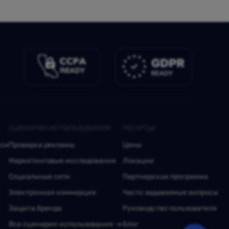
СЦЕНАРИИ ИСПОЛЬЗОВАНИЯ
РЕСУРСЫ
кси
Проверка рекламы
Цены
Маркетинговые исследования
Локации
Социальные сети
Партнерская программа
Электронная коммерция
Часто задаваемые вопросы
Защита бренда
Руководство пользователя
Все сценарии использования
Блог