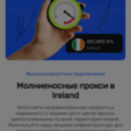
481,490 IPs
Ireland
Высокоскоростное подключение
Молниеносные прокси в
Ireland
Испытайте непревзойденную скорость и
надежность с нашими дата-центр прокси,
расположенными по всей территории Ireland.
Используйте нашу мощную инфраструктуру для
доступа к контенту и выполнения задач с