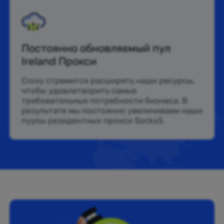
Постоянно обновляемый пул
Ireland Прокси
Croxy стремится расширять наши ресурсы,
чтобы удовлетворить самые
требовательные потребности бизнеса. В
результате мы постоянно увеличиваем наши
пуулы резидентных прокси Socks5.