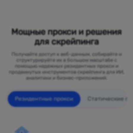
Мощные прокси и решения
для скрейпинга
Получайте доступ к веб-данным, собирайте и
структурируйте их в большом масштабе с
помощью надежных резидентных прокси и
продвинутых инструментов скрейпинга для ИИ,
аналитики и бизнес-приложений.
Резидентные прокси
Статические пр