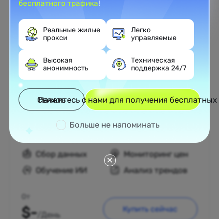
бесплатного трафика
!
Реальные жилые
Легко
прокси
управляемые
Неограниченный резидентный
прокси
Высокая
Техническая
анонимность
поддержка 24/7
60+ регионов с реальными residential IP.
Выделенные прокси-серверы с
неограниченным трафиком,
Свяжитесь с нами для получения бесплатных
Начать
поддерживающие сверхвысокое число
одновременных запросов.
Больше не напоминать
Лучше всего для:
Сбор данных
Мониторинг цен
Обучение ИИ
Анализ трендов
От
$-
Купить сейчас
/День