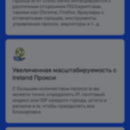
Прокси ie от Croxy легко интегрируются с
различным сторонним ПО/скриптами,
такими как Chrome, Firefox, браузеры с
отпечатками пальцев, инструменты
управления прокси, эмуляторы и т. д.
Увеличенная масштабируемость с
Ireland Прокси
С большим количеством прокси ie вы
можете точно определить IP, почтовый
индекс или ISP каждого города, штата и
региона в ie, чтобы преодолеть все
блокировки.