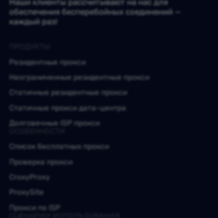
Наши клиенты рассчитывают на нас для
обеспечения бесперебойных соединений —
каждый раз!
ПРОДУКТЫ
Резидентные прокси
Неограниченные резидентные прокси
Статичные резидентные прокси
Статичные прокси дата-центра
Долговечные ISP прокси
ОСОБЕННОСТИ
Список бесплатных прокси
Проверка прокси
CroxyProxy
ProxySite
Прокси по ISP
СЦЕНАРИИ ИСПОЛЬЗОВАНИЯ