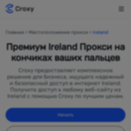
Главная
Местоположения прокси
Ireland
Премиум Ireland Прокси на
кончиках ваших пальцев
Croxy предоставляет комплексное
решение для бизнеса, ищущего надежный
и безопасный доступ в интернет Ireland.
Получите доступ к любому веб-сайту из
Ireland с помощью Croxy по лучшим ценам.
Начать