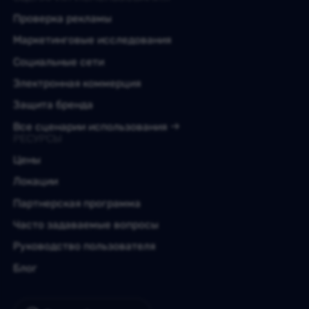
Проверка рекламы
Маркетинговые исследования
Социальные сети
Электронная коммерция
Защита бренда
Все сценарии использования
РЕСУРСЫ
Цены
Локации
Партнерская программа
Часто задаваемые вопросы
Руководство пользователя
Блог