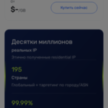
От
$-
Купить сейчас
/GB
Десятки миллионов
реальных IP
Этично полученные residential IP
195
Страны
Глобальный + таргетинг по городу/ASN
99.99%