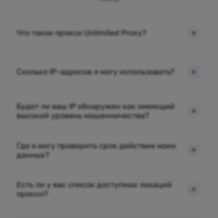
Что такое прокси Unlimited Proxy?
Сколько IP-адресов я могу использовать?
Будет ли ваш IP обнаружен как имеющий
высокий уровень мошенничества?
Где я могу проверить срок действия моих
данных?
Есть ли у вас список доступных локаций
прокси?