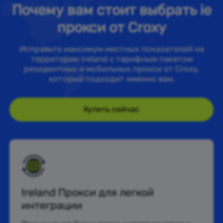
Почему вам стоит выбрать ie
прокси от Croxy
Исправьте максимум местных показателей на
территории Ireland с тарифным пакетом
резидентных и мобильных прокси от Croxy,
который подходит именно вам.
Купить сейчас
Ireland Прокси для легкой
интеграции