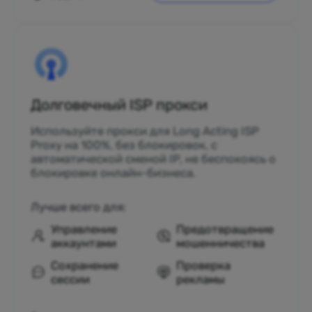
Долговечный ISP прокси
Используйте прокси для Long Acting ISP
Proxy на 100%, без блокировок, с
автоматической сменой IP, не беспокоясь о
блокировке онлайн-бизнеса.
Лучше всего для:
Управление
Предотвращение
аккаунтами
мошенничества
Сохранение
Проверка
сессии
рекламы