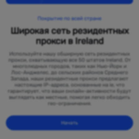
Покрытие по всей стране
Широкая сеть резидентных
прокси в Ireland
Используйте нашу обширную сеть резидентных
прокси, охватывающую все 50 штатов Ireland. От
многолюдных городов, таких как Нью-Йорк и
Лос-Анджелес, до сельских районов Среднего
Запада, наши резидентные прокси предлагают
настоящие IP-адреса, основанные на ie, что
гарантирует, что ваши онлайн-активности будут
выглядеть как местные, помогая легко обходить
гео-ограничения.
Начать