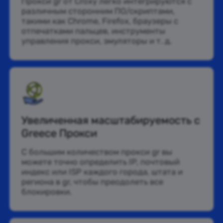
Прокси gr от Croxy легко интегрируются с
различным сторонним ПО/скриптами,
такими как Chrome, Firefox, браузеры с
отпечатками пальцев, инструменты
управления прокси, эмуляторы и т. д.
Увеличенная масштабируемость с
Greece Прокси
С большим количеством прокси gr вы
можете точно определить IP, почтовый
индекс или ISP каждого города, штата и
региона в gr, чтобы преодолеть все
блокировки.