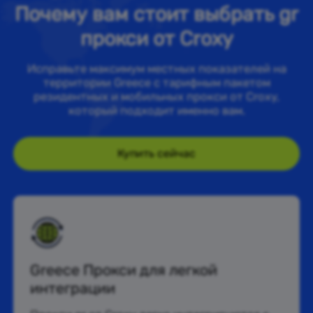
Почему вам стоит выбрать gr
прокси от Croxy
Исправьте максимум местных показателей на
территории Greece с тарифным пакетом
резидентных и мобильных прокси от Croxy,
который подходит именно вам.
Купить сейчас
Greece Прокси для легкой
интеграции