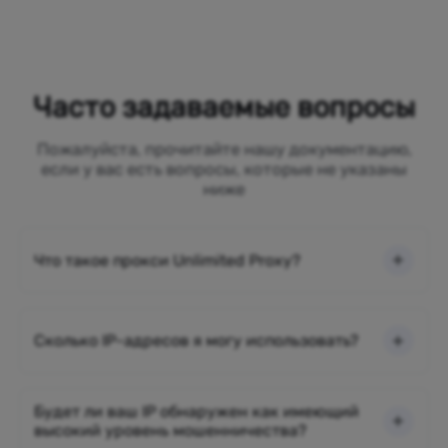
Часто задаваемые вопросы
Пожалуйста, прочитайте нашу документацию,
если у вас есть вопросы, которые не указаны
ниже
Что такое прокси Unlimited Proxy?
Сколько IP-адресов я могу использовать?
Будет ли ваш IP обнаружен как имеющий
высокий уровень мошенничества?