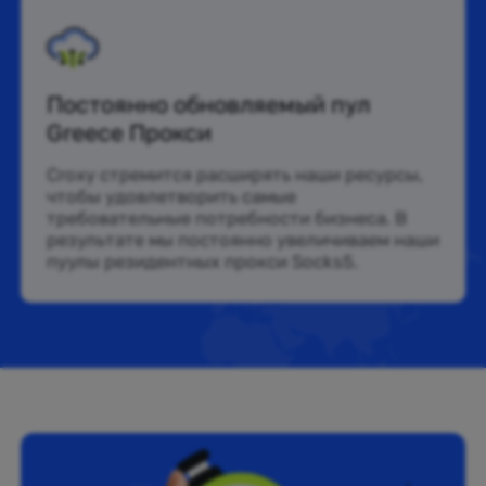
Постоянно обновляемый пул
Greece Прокси
Croxy стремится расширять наши ресурсы,
чтобы удовлетворить самые
требовательные потребности бизнеса. В
результате мы постоянно увеличиваем наши
пуулы резидентных прокси Socks5.