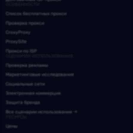
ОСОБЕННОСТИ
Список бесплатных прокси
Проверка прокси
CroxyProxy
ProxySite
Прокси по ISP
СЦЕНАРИИ ИСПОЛЬЗОВАНИЯ
Проверка рекламы
Маркетинговые исследования
Социальные сети
Электронная коммерция
Защита бренда
Все сценарии использования
РЕСУРСЫ
Цены