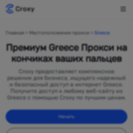
Главная
Местоположения прокси
Greece
Премиум Greece Прокси на
кончиках ваших пальцев
Croxy предоставляет комплексное
решение для бизнеса, ищущего надежный
и безопасный доступ в интернет Greece.
Получите доступ к любому веб-сайту из
Greece с помощью Croxy по лучшим ценам.
Начать