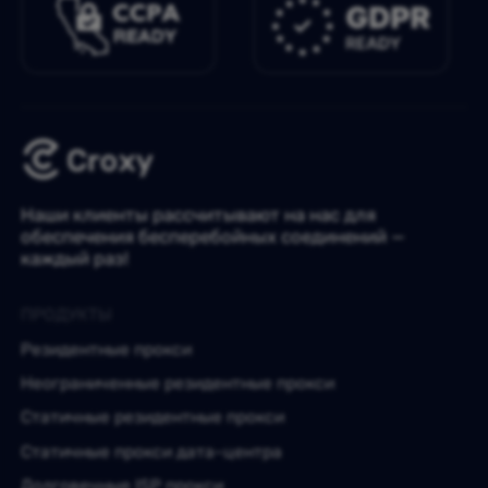
Наши клиенты рассчитывают на нас для
обеспечения бесперебойных соединений —
каждый раз!
ПРОДУКТЫ
Резидентные прокси
Неограниченные резидентные прокси
Статичные резидентные прокси
Статичные прокси дата-центра
Долговечные ISP прокси