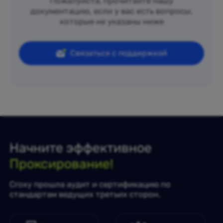
Пожалуйста, прочитайте нашу
документацию, если у вас есть вопросы,
которые не указаны ниже
Связаться с поддержкой
Начните эффективное
Проксирование!
Croxy прошла аудит и сертификацию по
стандартам ведущих третьих сторон.