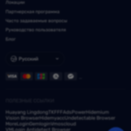
Локации
Партнерская программа
Часто задаваемые вопросы
Руководство пользователя
Блог
Русский
ПОЛЕЗНЫЕ ССЫЛКИ
Huayang Lingdong
TKFFF
AdsPower
Hidemium
Vision Browser
Hidemyacc
Undetectable Browser
MoreLogin
Gemlogin
Vmoscloud
VMLogin Antidetect Browser