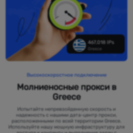
467,018 IPs
Greece
Высокоскоростное подключение
Молниеносные прокси в
Greece
Испытайте непревзойденную скорость и
надежность с нашими дата-центр прокси,
расположенными по всей территории Greece.
Используйте нашу мощную инфраструктуру для
доступа к контенту и выполнения задач с