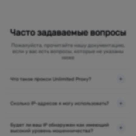
Часто задаваемые вопросы
Пожалуйста, прочитайте нашу документацию,
если у вас есть вопросы, которые не указаны
ниже
Что такое прокси Unlimited Proxy?
Сколько IP-адресов я могу использовать?
Будет ли ваш IP обнаружен как имеющий
высокий уровень мошенничества?