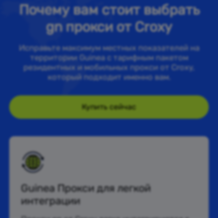
Почему вам стоит выбрать
gn прокси от Croxy
Исправьте максимум местных показателей на
территории Guinea с тарифным пакетом
резидентных и мобильных прокси от Croxy,
который подходит именно вам.
Купить сейчас
Guinea Прокси для легкой
интеграции