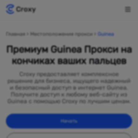
Главная
Местоположения прокси
Guinea
Премиум Guinea Прокси на
кончиках ваших пальцев
Croxy предоставляет комплексное
решение для бизнеса, ищущего надежный
и безопасный доступ в интернет Guinea.
Получите доступ к любому веб-сайту из
Guinea с помощью Croxy по лучшим ценам.
Начать