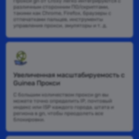
Прокси gn от Croxy легко интегрируются с
различным сторонним ПО/скриптами,
такими как Chrome, Firefox, браузеры с
отпечатками пальцев, инструменты
управления прокси, эмуляторы и т. д.
Увеличенная масштабируемость с
Guinea Прокси
С большим количеством прокси gn вы
можете точно определить IP, почтовый
индекс или ISP каждого города, штата и
региона в gn, чтобы преодолеть все
блокировки.