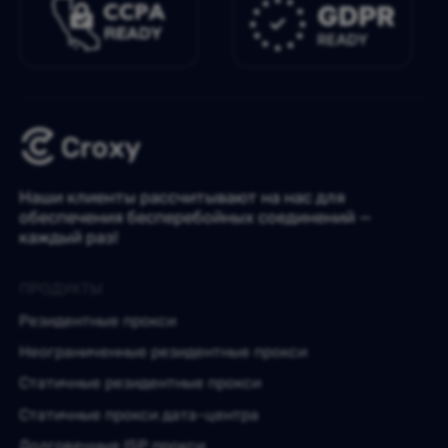
Наши клиенты рассчитывают на нас для
обеспечения бесперебойных соединений —
каждый раз!
ПРОДУКТЫ
Резидентные прокси
Неограниченные резидентные прокси
Статичные резидентные прокси
Статичные прокси дата-центра
Долговечные ISP прокси