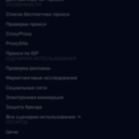
ОСОБЕННОСТИ
Список бесплатных прокси
Проверка прокси
CroxyProxy
ProxySite
Прокси по ISP
СЦЕНАРИИ ИСПОЛЬЗОВАНИЯ
Проверка рекламы
Маркетинговые исследования
Социальные сети
Электронная коммерция
Защита бренда
Все сценарии использования
РЕСУРСЫ
Цены