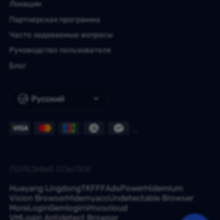
Локации
Партнерская программа
Часто задаваемые вопросы
Руководство пользователя
Блог
Русский
ПОЛЕЗНЫЕ ССЫЛКИ
Huayang Lingdong
TKFFF
AdsPower
Hidemium
Vision Browser
Hidemyacc
Undetectable Browser
MoreLogin
Gemlogin
Vmoscloud
VMLogin Antidetect Browser