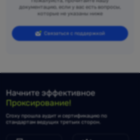
Пожалуйста, прочитайте нашу
документацию, если у вас есть вопросы,
которые не указаны ниже
Связаться с поддержкой
Начните эффективное
Проксирование!
Croxy прошла аудит и сертификацию по
стандартам ведущих третьих сторон.