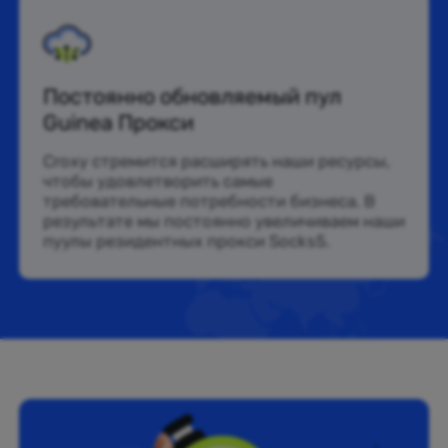
Постоянно обновляемый пул
Guinea Прокси
Croxy стремится расширять наши ресурсы,
чтобы удовлетворить самые
требовательные потребности бизнеса. В
результате мы постоянно увеличиваем наши
пуулы резидентных прокси Socks5.