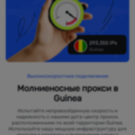
293,355 IPs
Guinea
Высокоскоростное подключение
Молниеносные прокси в
Guinea
Испытайте непревзойденную скорость и
надежность с нашими дата-центр прокси,
расположенными по всей территории Guinea.
Используйте нашу мощную инфраструктуру для
доступа к контенту и выполнения задач с