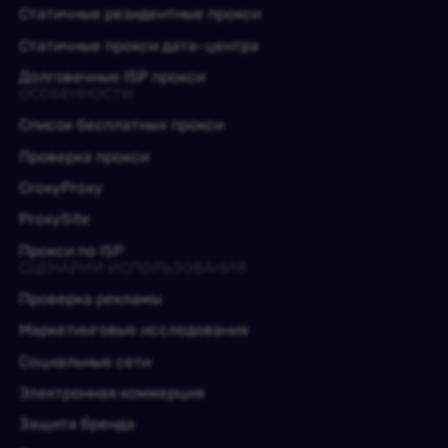
Статичные резидентные прокси
Статичные прокси дата-центра
Долговечные ISP прокси
ОСОБЕННОСТИ
Список бесплатных прокси
Проверка прокси
CroxyProxy
ProxySite
Прокси по ISP
СЦЕНАРИИ ИСПОЛЬЗОВАНИЯ
Проверка рекламы
Маркетинговые исследования
Социальные сети
Электронная коммерция
Защита бренда