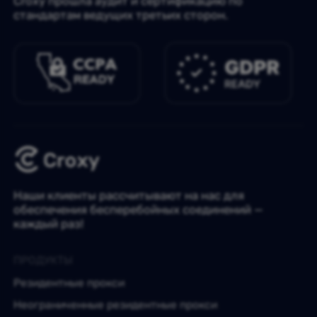
Croxy прошла аудит и сертификацию по
стандартам ведущих третьих сторон.
Наши клиенты рассчитывают на нас для
обеспечения бесперебойных соединений —
каждый раз!
ПРОДУКТЫ
Резидентные прокси
Неограниченные резидентные прокси