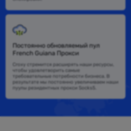
Постоянно обновляемый пул
French Guiana Прокси
Croxy стремится расширять наши ресурсы,
чтобы удовлетворить самые
требовательные потребности бизнеса. В
результате мы постоянно увеличиваем наши
пуулы резидентных прокси Socks5.