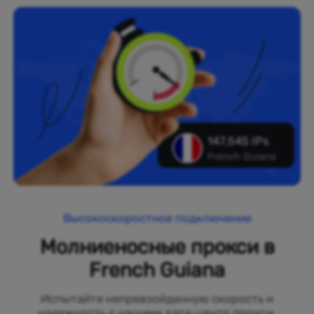
147,545 IPs
French Guiana
Высокоскоростное подключение
Молниеносные прокси в
French Guiana
Испытайте непревзойденную скорость и
надежность с нашими дата-центр прокси,