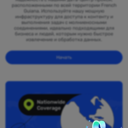
расположенными по всей территории French
Guiana. Используйте нашу мощную
инфраструктуру для доступа к контенту и
выполнения задач с молниеносными
соединениями, идеально подходящими для
бизнеса и людей, которым нужно быстрое
извлечение и обработка данных.
Начать