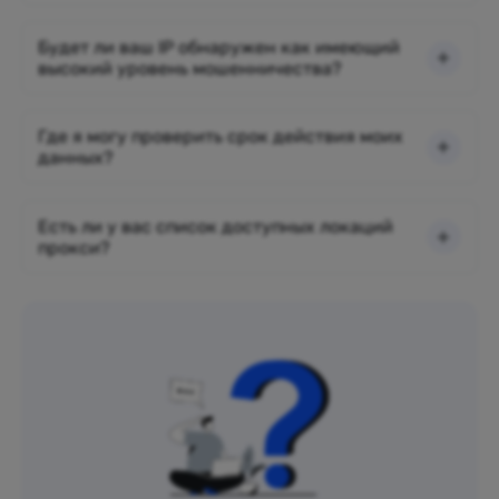
Будет ли ваш IP обнаружен как имеющий
высокий уровень мошенничества?
Где я могу проверить срок действия моих
данных?
Есть ли у вас список доступных локаций
прокси?