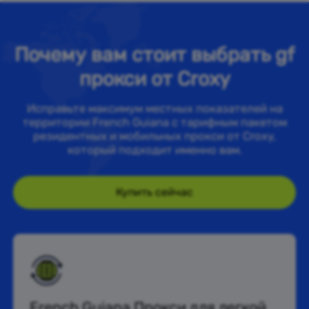
Почему вам стоит выбрать gf
прокси от Croxy
Исправьте максимум местных показателей на
территории French Guiana с тарифным пакетом
резидентных и мобильных прокси от Croxy,
который подходит именно вам.
Купить сейчас
French Guiana Прокси для легкой