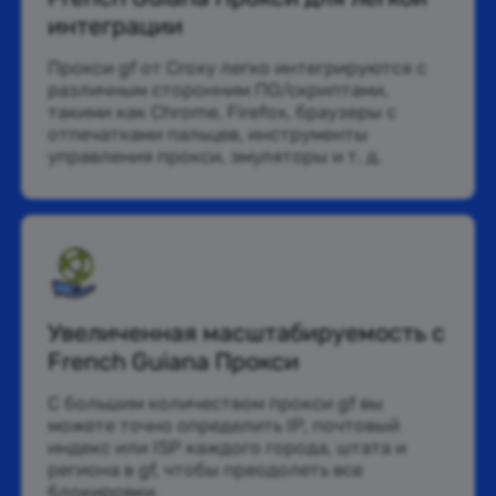
интеграции
Прокси gf от Croxy легко интегрируются с
различным сторонним ПО/скриптами,
такими как Chrome, Firefox, браузеры с
отпечатками пальцев, инструменты
управления прокси, эмуляторы и т. д.
Увеличенная масштабируемость с
French Guiana Прокси
С большим количеством прокси gf вы
можете точно определить IP, почтовый
индекс или ISP каждого города, штата и
региона в gf, чтобы преодолеть все
блокировки.