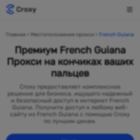
Главная
Местоположения прокси
French Guiana
Премиум French Guiana
Прокси на кончиках ваших
пальцев
Croxy предоставляет комплексное
решение для бизнеса, ищущего надежный
и безопасный доступ в интернет French
Guiana. Получите доступ к любому веб-
сайту из French Guiana с помощью Croxy
по лучшим ценам.