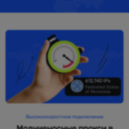
612,740 IPs
Federated States
of Micronesia
Высокоскоростное подключение
Молниеносные прокси в