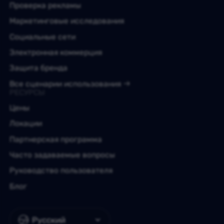
Проверка рекламы
Маркетинговые исследования
Социальные сети
Электронная коммерция
Защита бренда
Все сценарии использования
РЕСУРСЫ
Цены
Локации
Партнерская программа
Часто задаваемые вопросы
Руководство пользователя
Блог
Русский