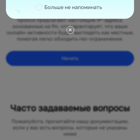
States of Micronesia. От многолюдных городов,
Больше не напоминать
таких как Нью-Йорк и Лос-Анджелес, до сельских
районов Среднего Запада, наши резидентные
прокси предлагают настоящие IP-адреса,
основанные на fm, что гарантирует, что ваши
онлайн-активности будут выглядеть как местные,
помогая легко обходить гео-ограничения.
Начать
Часто задаваемые вопросы
Пожалуйста, прочитайте нашу документацию,
если у вас есть вопросы, которые не указаны
ниже