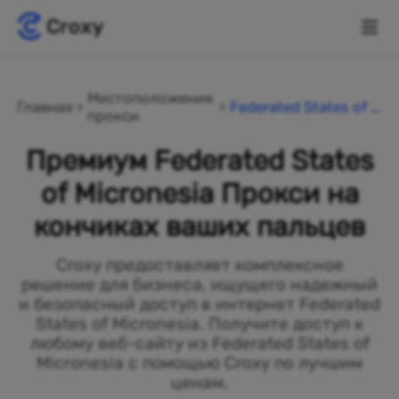
Местоположения
Главная
Federated States of M
прокси
icronesia
Премиум Federated States
of Micronesia Прокси на
кончиках ваших пальцев
Croxy предоставляет комплексное
решение для бизнеса, ищущего надежный
и безопасный доступ в интернет Federated
States of Micronesia. Получите доступ к
любому веб-сайту из Federated States of
Micronesia с помощью Croxy по лучшим
ценам.