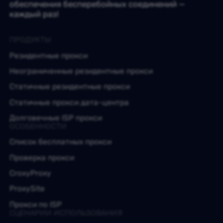
обеспечения бесперебойных соединений —
каждый раз!
ПРОДУКТЫ
Резидентные прокси
Неограниченные резидентные прокси
Статичные резидентные прокси
Статичные прокси дата-центра
Долговечные ISP прокси
ОСОБЕННОСТИ
Список бесплатных прокси
Проверка прокси
CroxyProxy
ProxySite
Прокси по ISP
СЦЕНАРИИ ИСПОЛЬЗОВАНИЯ