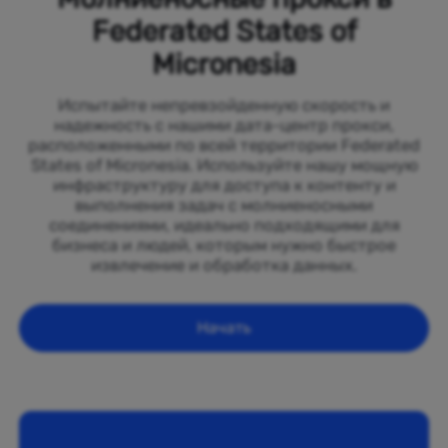
Federated States of
Micronesia
Испытайте непревзойденную скорость и
надежность с нашими дата-центр прокси,
расположенными по всей территории Federated
States of Micronesia. Используйте нашу мощную
инфраструктуру для доступа к контенту и
выполнения задач с молниеносными
соединениями, идеально подходящими для
бизнеса и людей, которым нужно быстрое
извлечение и обработка данных.
Начать