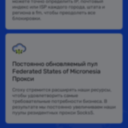
можете точно определить IP, почтовый
индекс или ISP каждого города, штата и
региона в fm, чтобы преодолеть все
блокировки.
Постоянно обновляемый пул
Federated States of Micronesia
Прокси
Croxy стремится расширять наши ресурсы,
чтобы удовлетворить самые
требовательные потребности бизнеса. В
результате мы постоянно увеличиваем наши
пуулы резидентных прокси Socks5.