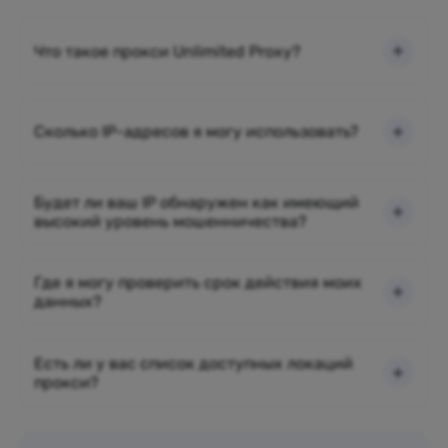
Что такое прокси Unlimited Proxy?
Сколько IP-адресов я могу использовать?
Будет ли ваш IP обнаружен как имеющий
высокий уровень мошенничества?
Где я могу проверить срок действия моих
данных?
Есть ли у вас список доступных локаций
прокси?