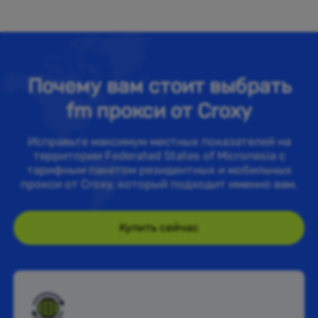
Почему вам стоит выбрать
fm прокси от Croxy
Исправьте максимум местных показателей на
территории Federated States of Micronesia с
тарифным пакетом резидентных и мобильных
прокси от Croxy, который подходит именно вам.
Купить сейчас