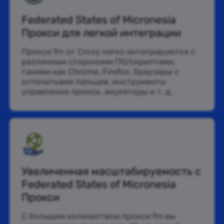
Federated States of Micronesia
Прокси для легкой интеграции
Прокси fm от Croxy легко интегрируются с
различным сторонним ПО/скриптами,
такими как Chrome, Firefox, браузеры с
отпечатками пальцев, инструменты
управления прокси, эмуляторы и т. д.
Увеличенная масштабируемость с
Federated States of Micronesia
Прокси
С большим количеством прокси fm вы