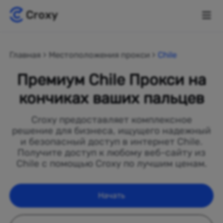
Главная
Местоположения прокси
Chile
Премиум Chile Прокси на
кончиках ваших пальцев
Croxy предоставляет комплексное
решение для бизнеса, ищущего надежный
и безопасный доступ в интернет Chile.
Получите доступ к любому веб-сайту из
Chile с помощью Croxy по лучшим ценам.
Начать