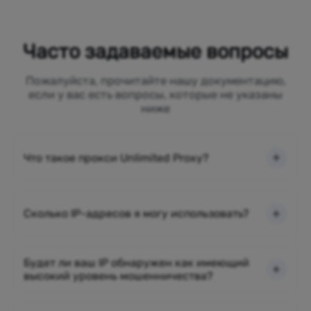
Часто задаваемые вопросы
Пожалуйста, прочитайте нашу документацию,
если у вас есть вопросы, которые не указаны
ниже
Что такое прокси Unlimited Proxy?
Сколько IP-адресов я могу использовать?
Будет ли ваш IP обнаружен как имеющий
высокий уровень мошенничества?