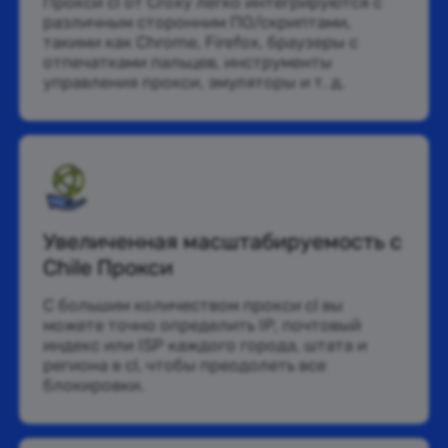
Прокси cl от Croxy легко интегрируются с
различным сторонним ПО/скриптами,
такими как Chrome, Firefox, браузеры с
отпечатками пальцев, инструменты
управления прокси, эмуляторы и т. д.
Увеличенная масштабируемость с
Chile Прокси
С большим количеством прокси cl вы
можете точно определить IP, почтовый
индекс или ISP каждого города, штата и
региона в cl, чтобы преодолеть все
блокировки.