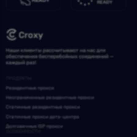
Наши клиенты рассчитывают на нас для
обеспечения бесперебойных соединений —
каждый раз!
ПРОДУКТЫ
Резидентные прокси
Неограниченные резидентные прокси
Статичные резидентные прокси
Статичные прокси дата-центра
Долговечные ISP прокси
ОСОБЕННОСТИ