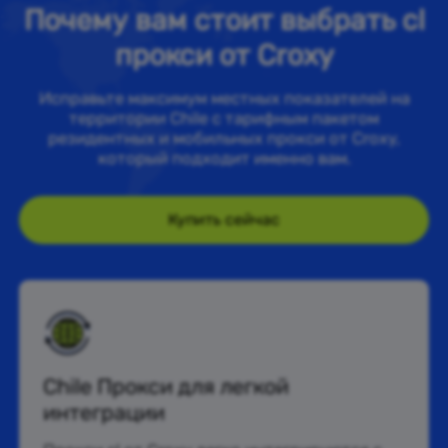
Почему вам стоит выбрать cl
прокси от Croxy
Исправьте максимум местных показателей на
территории Chile с тарифным пакетом
резидентных и мобильных прокси от Croxy,
который подходит именно вам.
Купить сейчас
Chile Прокси для легкой
интеграции