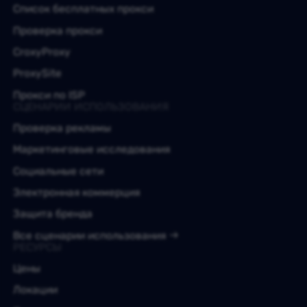
Список бесплатных прокси
Проверка прокси
CroxyProxy
ProxySite
Прокси по ISP
СЦЕНАРИИ ИСПОЛЬЗОВАНИЯ
Проверка рекламы
Маркетинговые исследования
Социальные сети
Электронная коммерция
Защита бренда
Все сценарии использования
РЕСУРСЫ
Цены
Локации