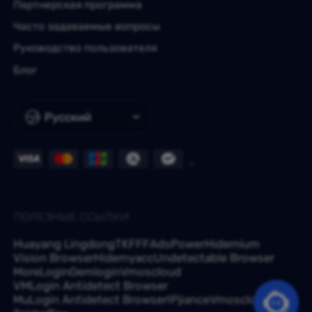
Партнерская программа
Часто задаваемые вопросы
Руководство пользователя
Блог
Русский
ПОЛЕЗНЫЕ ССЫЛКИ
Huayang Lingdong
TKFFF
AdsPower
Hidemium
Vision Browser
Hidemyacc
Undetectable Browser
MoreLogin
Gemlogin
Vmoscloud
VMLogin Antidetect Browser
MuLogin Antidetect Browser
IPjiance
Vmoscloud