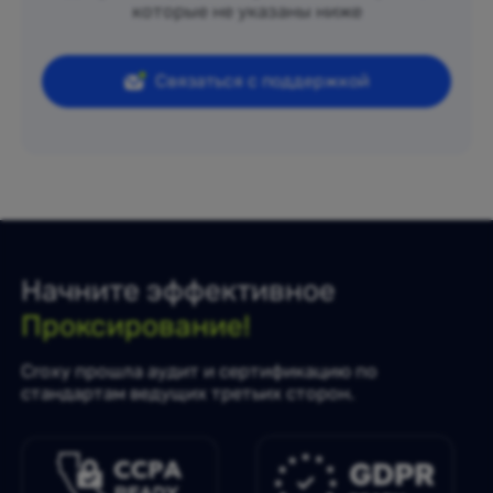
которые не указаны ниже
Связаться с поддержкой
Начните эффективное
Проксирование!
Croxy прошла аудит и сертификацию по
стандартам ведущих третьих сторон.