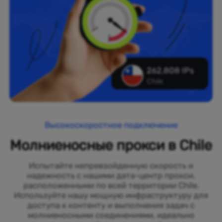
262,808 IPs
Chile
Высокоскоростное подключение
Молниеносные прокси в Chile
Испытайте непревзойденную скорость и
надежность с нашими дата-центр прокси,
расположенными по всей территории Chile.
Используйте нашу мощную инфраструктуру для
доступа к контенту и выполнения задач с
молниеносными соединениями, идеально