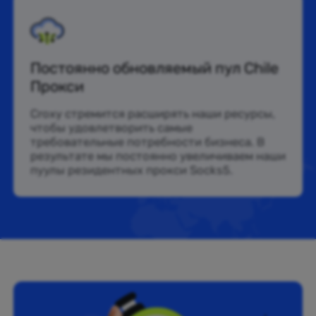
Постоянно обновляемый пул Chile
Прокси
Croxy стремится расширять наши ресурсы,
чтобы удовлетворить самые
требовательные потребности бизнеса. В
результате мы постоянно увеличиваем наши
пуулы резидентных прокси Socks5.