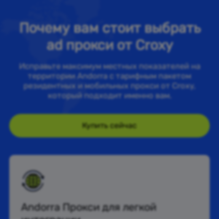
Почему вам стоит выбрать
ad прокси от Croxy
Исправьте максимум местных показателей на
территории Andorra с тарифным пакетом
резидентных и мобильных прокси от Croxy,
который подходит именно вам.
Купить сейчас
Andorra Прокси для легкой