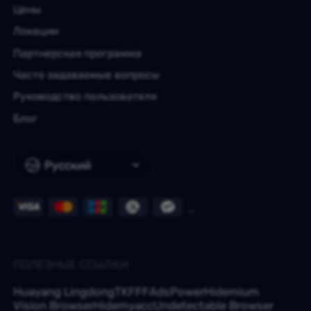
Цены
Локации
Партнерская программа
Часто задаваемые вопросы
Руководство пользователя
Блог
Русский
ПОЛЕЗНЫЕ ССЫЛКИ
Huayang Lingdong
TKFFF
AdsPower
Hidemium
Vision Browser
Hidemyacc
Undetectable Browser