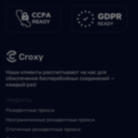
Наши клиенты рассчитывают на нас для
обеспечения бесперебойных соединений —
каждый раз!
ПРОДУКТЫ
Резидентные прокси
Неограниченные резидентные прокси
Статичные резидентные прокси