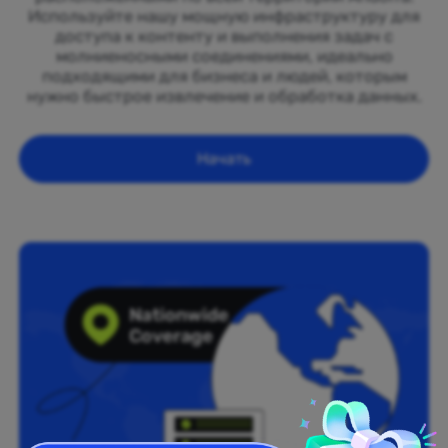
Используйте нашу мощную инфраструктуру для
доступа к контенту и выполнения задач с
молниеносными соединениями, идеально
подходящими для бизнеса и людей, которым
нужно быстрое извлечение и обработка данных.
Начать