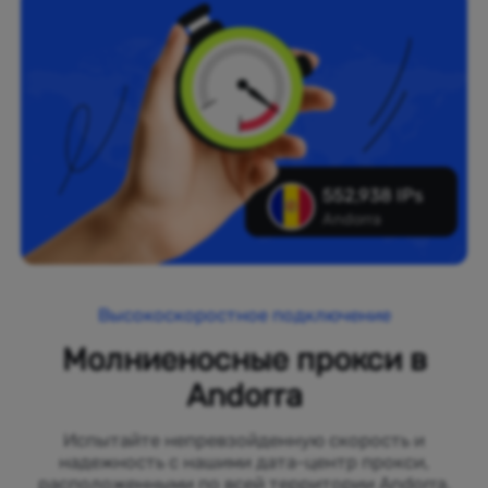
552,938 IPs
Andorra
Высокоскоростное подключение
Молниеносные прокси в
Andorra
Испытайте непревзойденную скорость и
надежность с нашими дата-центр прокси,
расположенными по всей территории Andorra.