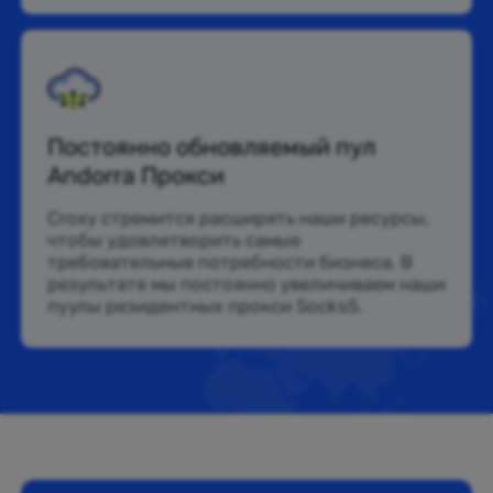
Постоянно обновляемый пул
Andorra Прокси
Croxy стремится расширять наши ресурсы,
чтобы удовлетворить самые
требовательные потребности бизнеса. В
результате мы постоянно увеличиваем наши
пуулы резидентных прокси Socks5.