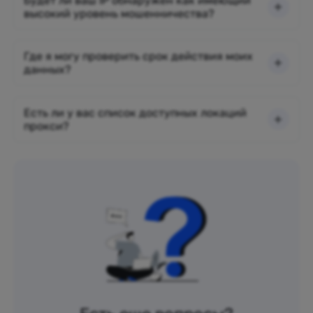
Будет ли ваш IP обнаружен как имеющий
высокий уровень мошенничества?
Где я могу проверить срок действия моих
данных?
Есть ли у вас список доступных локаций
прокси?