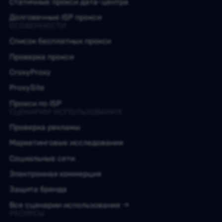
Статичные прокси дата-центра
Долговечные ISP прокси
ОСОБЕННОСТИ
Список бесплатных прокси
Проверка прокси
CroxyProxy
ProxySite
Прокси по ISP
СЦЕНАРИИ ИСПОЛЬЗОВАНИЯ
Проверка рекламы
Маркетинговые исследования
Социальные сети
Электронная коммерция
Защита бренда
Все сценарии использования
РЕСУРСЫ