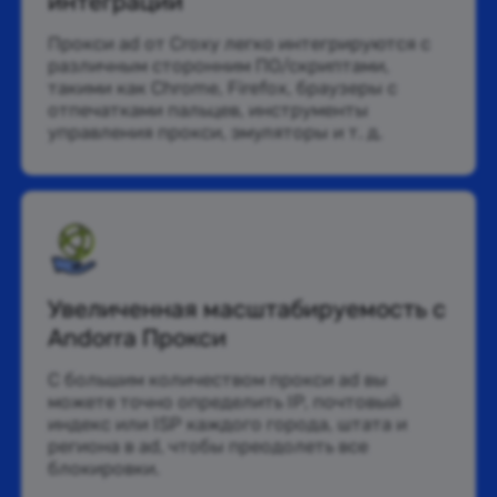
интеграции
Прокси ad от Croxy легко интегрируются с
различным сторонним ПО/скриптами,
такими как Chrome, Firefox, браузеры с
отпечатками пальцев, инструменты
управления прокси, эмуляторы и т. д.
Увеличенная масштабируемость с
Andorra Прокси
С большим количеством прокси ad вы
можете точно определить IP, почтовый
индекс или ISP каждого города, штата и
региона в ad, чтобы преодолеть все
блокировки.