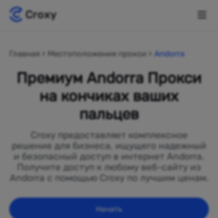
Главная
Местоположения прокси
Andorra
Премиум Andorra Прокси
на кончиках ваших
пальцев
Croxy предоставляет комплексное
решение для бизнеса, ищущего надежный
и безопасный доступ в интернет Andorra.
Получите доступ к любому веб-сайту из
Andorra с помощью Croxy по лучшим ценам.
Начать