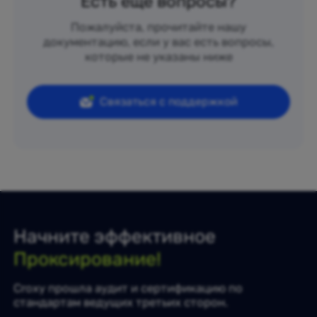
Есть еще вопросы?
Пожалуйста, прочитайте нашу
документацию, если у вас есть вопросы,
которые не указаны ниже
Связаться с поддержкой
Начните эффективное
Проксирование!
Croxy прошла аудит и сертификацию по
стандартам ведущих третьих сторон.