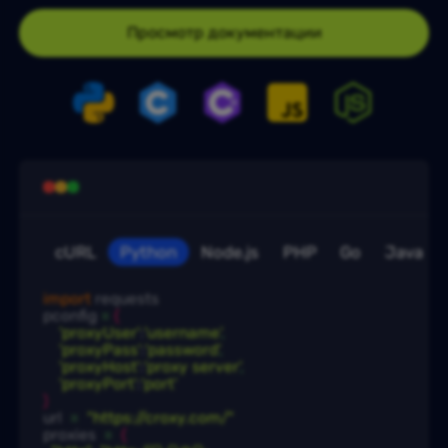
Просмотр документации
cURL
Python
Node.js
PHP
Go
Java
import
 requests

pconfig
 = 
{
'proxyUser'
:
'username'
,
'proxyPass'
:
'password'
,
'proxyHost'
:
'proxy server'
,
'proxyPort'
:
'port'
)
url 
 = 
"https://croxy.com/"
proxies 
 = 
{