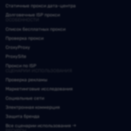
Статичные прокси дата-центра
Долговечные ISP прокси
ОСОБЕННОСТИ
Список бесплатных прокси
Проверка прокси
CroxyProxy
ProxySite
Прокси по ISP
СЦЕНАРИИ ИСПОЛЬЗОВАНИЯ
Проверка рекламы
Маркетинговые исследования
Социальные сети
Электронная коммерция
Защита бренда
Все сценарии использования
РЕСУРСЫ