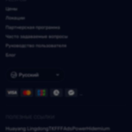
Цены
Локации
Партнерская программа
Часто задаваемые вопросы
Руководство пользователя
Блог
Русский
ПОЛЕЗНЫЕ ССЫЛКИ
Huayang Lingdong
TKFFF
AdsPower
Hidemium