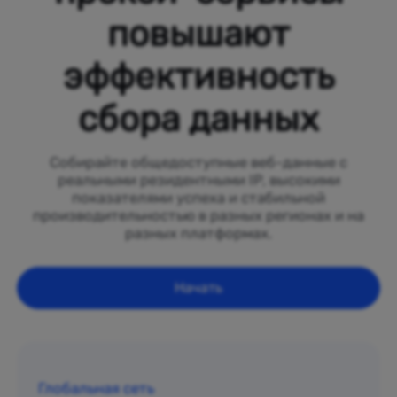
повышают
эффективность
сбора данных
Собирайте общедоступные веб-данные с
реальными резидентными IP, высокими
показателями успеха и стабильной
производительностью в разных регионах и на
разных платформах.
Начать
Глобальная сеть