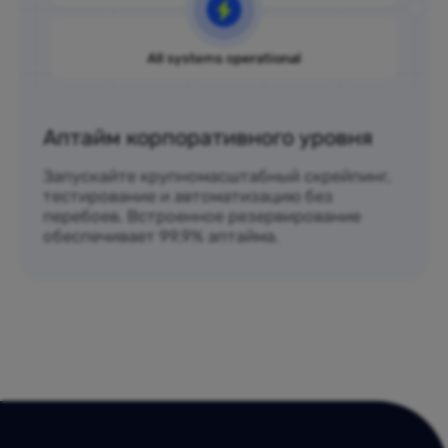
Аптайм корпоративного уровня
Запускайте крупномасштабный скрейпинг,
тестирование и автоматизацию без
перебоев. Встроенное резервирование
обеспечивает 99,9% аптайма.