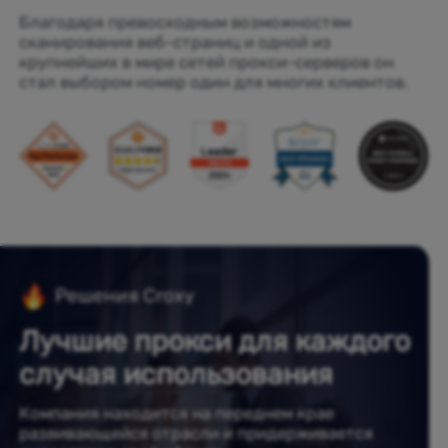
Благодаря превосходным возможностям
сканирования веб-страниц и одной из
крупнейших в мире сетей прокси-серверов он
стал выбором номер один для многих клиентов.
Решения Croxy
Лучшие прокси для каждого
случая использования
Компания находится на переднем крае
развивающейся отрасли и придерживается