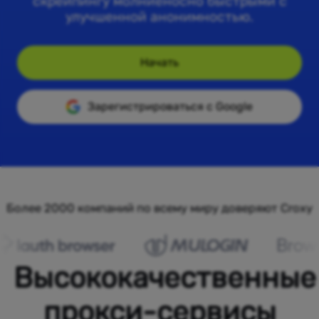
скрейпингу молниеносно быстрыми с
улучшенной анонимностью.
Начать
Зарегистрироваться с Google
Более 2000 компаний по всему миру доверяют Croxy
Высококачественные
прокси-сервисы