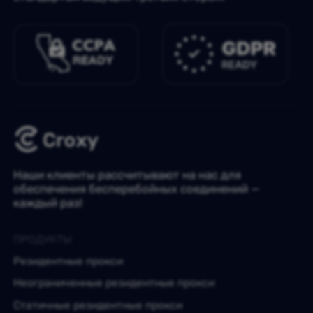
Наши клиенты рассчитывают на нас для
обеспечения бесперебойных соединений —
каждый раз!
ПРОДУКТЫ
Резидентные прокси
Неограниченные резидентные прокси
Статичные резидентные прокси