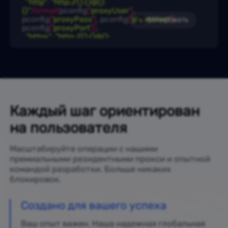
"http"
: 
"http://{}:{}@{}:
{}"
.
format
(
pconfig
[
'proxyUser'
]
,
pconfig
[
'proxyPass'
]
,
 pconfig
[
'proxyHost'
]
,
Копировать
pconfig
[
'proxyPort'
]
)
,
"https"
: 
"http://{}:{}@{}:
{}"
.
format
(
pconfig
[
'proxyUser'
]
,
pconfig
[
'proxyPass'
]
,
 pconfig
[
'proxyHost'
]
,
pconfig
[
'proxyPort'
]
)
)
result 
 = 
 requests.
get
(
url
 = 
url
,
 proxies
 = 
proxies
)
print
(
result.
text
)
Каждый шаг ориентирован
на пользователя
Масштабируйте операции с нашими
премиальными резидентными прокси и опытной
командой разработки. Больше никаких
блокировок.
Создано для вашего успеха
Ваш опыт важен. Наша надежная глобальная