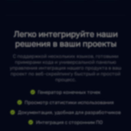
Легко интегрируйте наши
решения в ваши проекты
С поддержкой нескольких языков, готовыми
примерами кода и универсальной панелью
управления интеграция нашего продукта в ваш
проект по веб-скрейпингу быстрый и простой
процесс.
Генератор конечных точек
Просмотр статистики использования
Документация, удобная для разработчиков
Интеграция с сторонним ПО