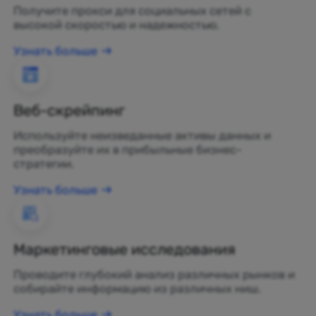
Получите прокси для социальных сетей с
высокой скоростью и надежностью.
Узнать больше
Веб-скрейпинг
Используйте неизведанные активы данных и
преобразуйте их в прибыльные бизнес-
стратегии.
Узнать больше
Маркетинговые исследования
Проводите глубокий анализ различных рынков и
собирайте информацию из различных ниш.
Узнать больше