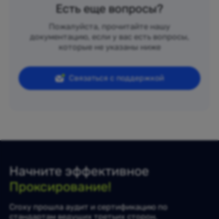
Есть еще вопросы?
Пожалуйста, прочитайте нашу
документацию, если у вас есть вопросы,
которые не указаны ниже
Связаться с поддержкой
Начните эффективное
Проксирование!
Croxy прошла аудит и сертификацию по
стандартам ведущих третьих сторон.