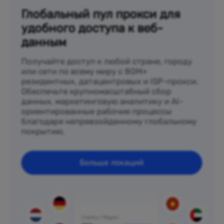
Глобальный пул прокси для
удобного доступа к веб-
данным
Получайте доступ к любой стране, городу
или сети по всему миру с 80M+
резидентных, датацентровых и ISP-прокси.
Обеспечьте крупномасштабный сбор
данных, маркетинговую аналитику и AI-
ориентированные рабочие процессы
благодаря непревзойденному глобальному
покрытию.
Больше локаций