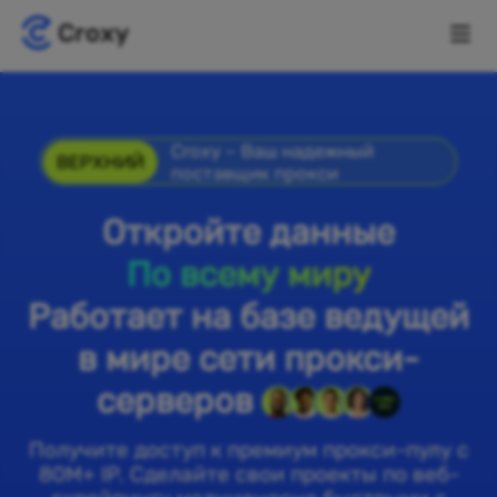
Croxy – Ваш надежный
ВЕРХНИЙ
поставщик прокси
Откройте данные
По всему миру
Работает на базе ведущей
в мире сети прокси-
серверов
Получите доступ к премиум прокси-пулу с
80M+ IP. Сделайте свои проекты по веб-