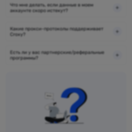
Что мне делать, если данные в моем
аккаунте скоро истекут?
Какие прокси-протоколы поддерживает
Croxy?
Есть ли у вас партнерские/реферальные
программы?