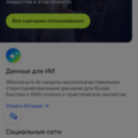
лидерства в этой области.
Все сценарии использования
Данные для ИИ
Обеспечьте AI-модели высококачественными
структурированными данными для более
быстрого RAG-поиска и практических инсайтов.
Узнать больше
Социальные сети