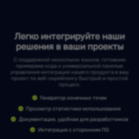
Легко интегрируйте наши
решения в ваши проекты
С поддержкой нескольких языков, готовыми
примерами кода и универсальной панелью
управления интеграция нашего продукта в ваш
проект по веб-скрейпингу быстрый и простой
процесс.
Генератор конечных точек
Просмотр статистики использования
Документация, удобная для разработчиков
Интеграция с сторонним ПО