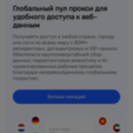
Глобальный пул прокси для
удобного доступа к веб-
данным
Получайте доступ к любой стране, городу
или сети по всему миру с 80M+
резидентных, датацентровых и ISP-прокси.
Обеспечьте крупномасштабный сбор
данных, маркетинговую аналитику и AI-
ориентированные рабочие процессы
благодаря непревзойденному глобальному
покрытию.
Больше локаций