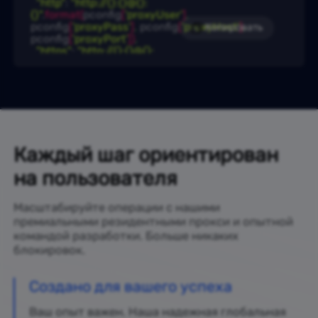
"http"
: 
"http://{}:{}@{}:
{}"
.
format
(
pconfig
[
'proxyUser'
]
,
pconfig
[
'proxyPass'
]
,
 pconfig
[
'proxyHost'
]
,
Копировать
pconfig
[
'proxyPort'
]
)
,
"https"
: 
"http://{}:{}@{}:
{}"
.
format
(
pconfig
[
'proxyUser'
]
,
pconfig
[
'proxyPass'
]
,
 pconfig
[
'proxyHost'
]
,
pconfig
[
'proxyPort'
]
)
)
result 
 = 
 requests.
get
(
url
 = 
url
,
 proxies
 = 
proxies
)
print
(
result.
text
)
Каждый шаг ориентирован
на пользователя
Масштабируйте операции с нашими
премиальными резидентными прокси и опытной
командой разработки. Больше никаких
блокировок.
Создано для вашего успеха
Ваш опыт важен. Наша надежная глобальная