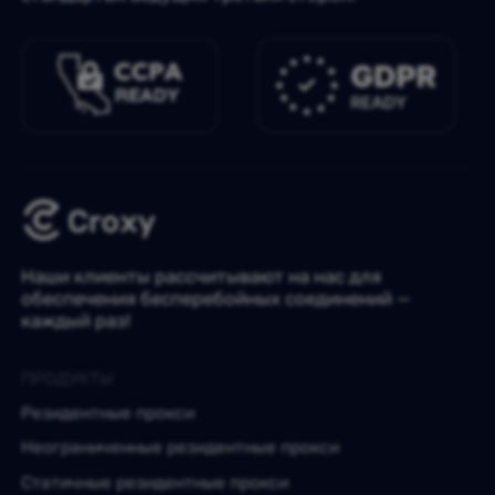
Наши клиенты рассчитывают на нас для
обеспечения бесперебойных соединений —
каждый раз!
ПРОДУКТЫ
Резидентные прокси
Неограниченные резидентные прокси
Статичные резидентные прокси