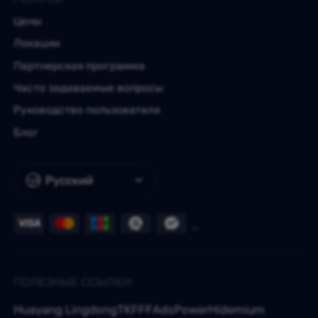
Цены
Локации
Партнерская программа
Часто задаваемые вопросы
Руководство пользователя
Блог
Русский
ПОЛЕЗНЫЕ ССЫЛКИ
Huayang Lingdong
TKFFF
AdsPower
Hidemium