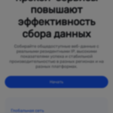
повышают
эффективность
сбора данных
Собирайте общедоступные веб-данные с
реальными резидентными IP, высокими
показателями успеха и стабильной
производительностью в разных регионах и на
разных платформах.
Начать
Глобальная сеть