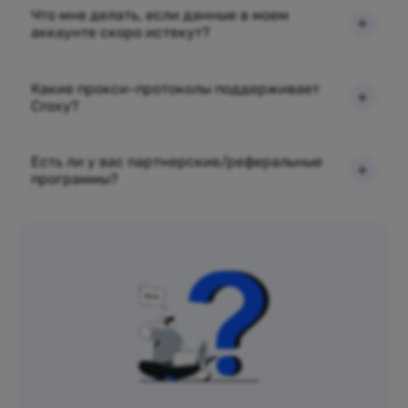
Что мне делать, если данные в моем
аккаунте скоро истекут?
Какие прокси-протоколы поддерживает
Croxy?
Есть ли у вас партнерские/реферальные
программы?