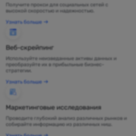
Получите прокси для социальных сетей с
высокой скоростью и надежностью.
Узнать больше
Веб-скрейпинг
Используйте неизведанные активы данных и
преобразуйте их в прибыльные бизнес-
стратегии.
Узнать больше
Маркетинговые исследования
Проводите глубокий анализ различных рынков и
собирайте информацию из различных ниш.
Узнать больше