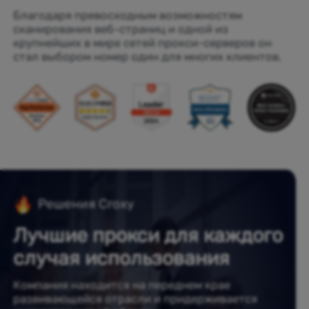
Благодаря превосходным возможностям
сканирования веб-страниц и одной из
крупнейших в мире сетей прокси-серверов он
стал выбором номер один для многих клиентов.
Решения Croxy
Лучшие прокси для каждого
случая использования
Компания находится на переднем крае
развивающейся отрасли и придерживается