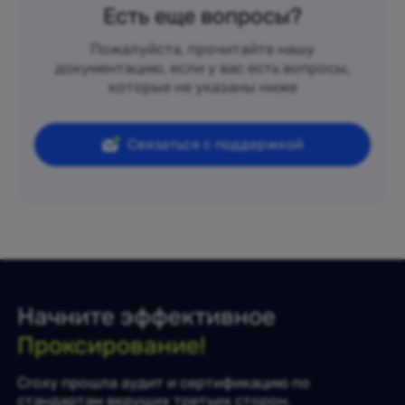
Есть еще вопросы?
Пожалуйста, прочитайте нашу
документацию, если у вас есть вопросы,
которые не указаны ниже
Связаться с поддержкой
Начните эффективное
Проксирование!
Croxy прошла аудит и сертификацию по
стандартам ведущих третьих сторон.