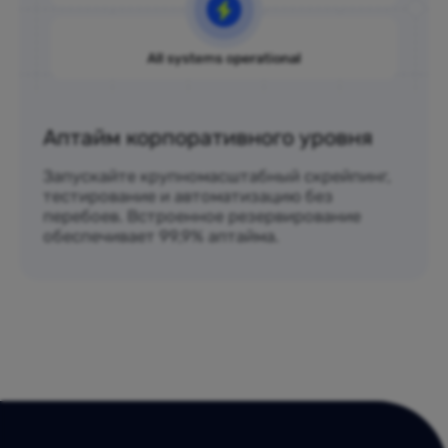
Аптайм корпоративного уровня
Запускайте крупномасштабный скрейпинг,
тестирование и автоматизацию без
перебоев. Встроенное резервирование
обеспечивает 99,9% аптайма.