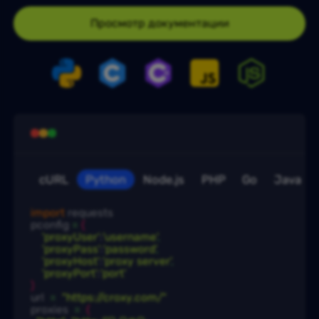
Просмотр документации
cURL
Python
Node.js
PHP
Go
Java
import
 requests

pconfig
 = 
{
'proxyUser'
:
'username'
,
'proxyPass'
:
'password'
,
'proxyHost'
:
'proxy server'
,
'proxyPort'
:
'port'
)
url 
 = 
"https://croxy.com/"
proxies 
 = 
{