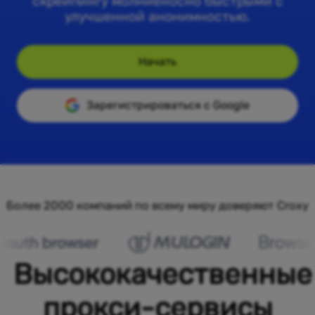
скрейпингу молниеносно быстрыми с
улучшенной анонимностью.
Начать
Зарегистрироваться с Google
Более 2000 компаний по всему миру доверяют Croxy
Высококачественные
прокси-сервисы