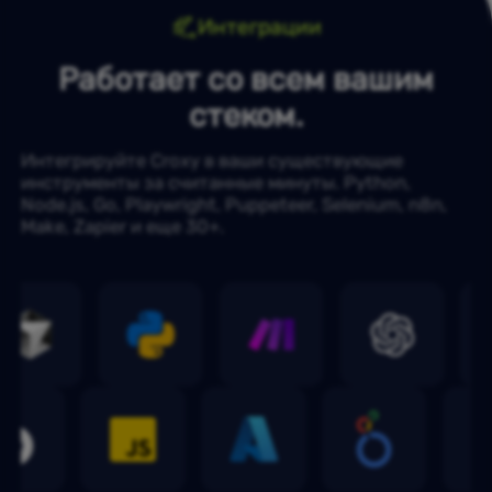
Интеграции
Работает со всем вашим
стеком.
Интегрируйте Croxy в ваши существующие
инструменты за считанные минуты. Python,
Node.js, Go, Playwright, Puppeteer, Selenium, n8n,
Make, Zapier и еще 30+.