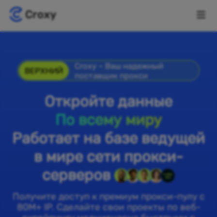
Croxy – Ваш надежный
ВЕРХНИЙ
поставщик прокси
Откройте данные
По всему миру
Работает на базе ведущей
в мире сети прокси-
серверов
Получите доступ к премиум прокси-пулу с
80M+ IP. Сделайте свои проекты по веб-