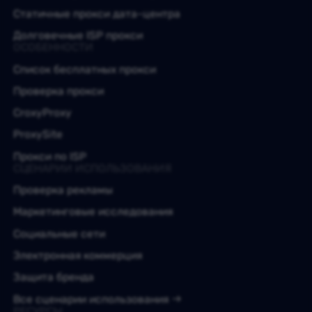
Статичные прокси дата-центра
Долговечные ISP прокси
ОСОБЕННОСТИ
Список бесплатных прокси
Проверка прокси
CroxyProxy
ProxySite
Прокси по ISP
СЦЕНАРИИ ИСПОЛЬЗОВАНИЯ
Проверка рекламы
Маркетинговые исследования
Социальные сети
Электронная коммерция
Защита бренда
Все сценарии использования
РЕСУРСЫ