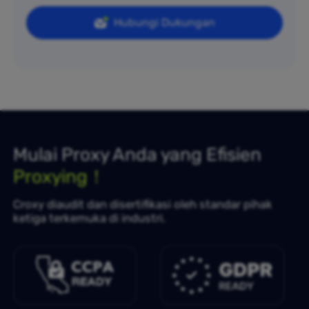
Hubungi Dukungan
Mulai Proxy Anda yang Efisien
Proxying！
Croxy diaudit dan disertifikasi oleh standar pihak
ketiga terkemuka di industri.