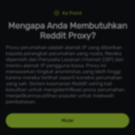
Ke Point
Mengapa Anda Membutuhkan
Reddit Proxy?
Proxy perumahan adalah alamat IP yang diberikan
kepada perangkat perumahan yang nyata. Mereka
diperoleh dari Penyedia Layanan Internet (ISP) dan
meniru alamat IP pengguna biasa. Proxy ini
menawarkan tingkat anonimitas yang lebih tinggi
karena mereka terlihat seperti koneksi perumahan
yang sah. Sistem keamanan Reddit sering kali
kesulitan untuk mengidentifikasi proxy perumahan,
menjadikannya pilihan populer untuk melewati
pembatasan.
Mulai