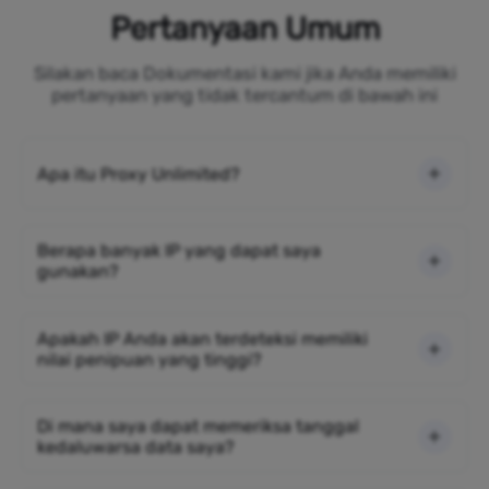
Pertanyaan Umum
Silakan baca Dokumentasi kami jika Anda memiliki
pertanyaan yang tidak tercantum di bawah ini
Apa itu Proxy Unlimited?
Berapa banyak IP yang dapat saya
gunakan?
Apakah IP Anda akan terdeteksi memiliki
nilai penipuan yang tinggi?
Di mana saya dapat memeriksa tanggal
kedaluwarsa data saya?