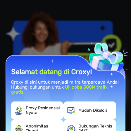
Selamat datang di Croxy!
Croxy di sini untuk menjadi mitra terpercaya Anda!
Hubungi dukungan untuk
Uji coba 500M trafik
gratis
!
Alat yang Kuat
Manfaat Menggunakan Reddit
Proxy Residensial
Mudah Dikelola
Nyata
Proxy
Anonimitas
Dukungan Teknis
Tinggi
24/7