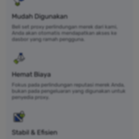
Mudah Digunakan
Beli set proxy perlindungan merek dari kami,
Anda akan otomatis mendapatkan akses ke
dasbor yang ramah pengguna.
Hemat Biaya
Fokus pada perlindungan reputasi merek Anda,
bukan pada pengeluaran yang digunakan untuk
penyedia proxy.
Stabil & Efisien