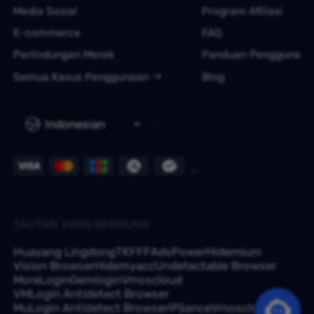
Media Sosial
Program Afiliasi
E-commerce
FAQ
Perlindungan Merek
Panduan Pengguna
Semua Kasus Penggunaan
Blog
Indonesian
TAUTAN YANG BERGUNA
Huayang Lingdong
TKFFF
AdsPower
Hidemium
Vision Browser
Hidemyacc
Undetectable Browser
MoreLogin
Gemlogin
Vmoscloud
VMLogin Antidetect Browser
MuLogin Antidetect Browser
IPjiance
Vmoscloud