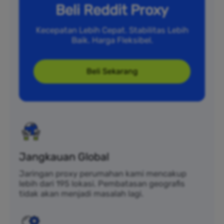
Beli Reddit Proxy
Kecepatan Lebih Cepat. Stabilitas Lebih
Baik. Harga Fleksibel.
Beli Sekarang
Jangkauan Global
Jaringan proxy perumahan kami mencakup
lebih dari 195 lokasi. Pembatasan geografis
tidak akan menjadi masalah lagi.