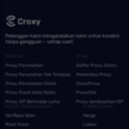
Pelanggan kami mengandalkan kami untuk koneksi
tanpa gangguan – setiap saat!
PRODUK
FITUR
Proxy Perumahan
Daftar Proxy Gratis
Proxy Perumahan Tak Terbatas
Pemeriksa Proxy
Proxy Perumahan Statis
CroxyProxy
Proxy Pusat Data Statis
ProxySite
Proxy ISP Bertindak Lama
Proxy berdasarkan ISP
KASUS PENGGUNAAN
SUMBER DAYA
Verifikasi Iklan
Harga
Riset Pasar
Lokasi