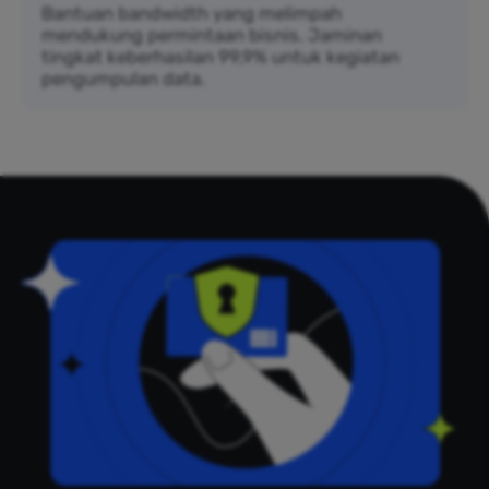
Bantuan bandwidth yang melimpah
mendukung permintaan bisnis. Jaminan
tingkat keberhasilan 99,9% untuk kegiatan
pengumpulan data.