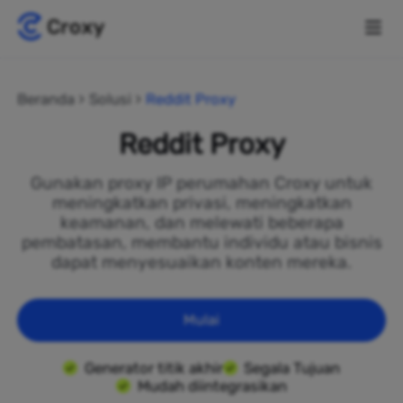
Beranda
Solusi
Reddit Proxy
Reddit Proxy
Gunakan proxy IP perumahan Croxy untuk
meningkatkan privasi, meningkatkan
keamanan, dan melewati beberapa
pembatasan, membantu individu atau bisnis
dapat menyesuaikan konten mereka.
Mulai
Generator titik akhir
Segala Tujuan
Mudah diintegrasikan