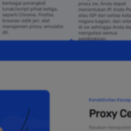
berbagai perangkat
proxy zw, Anda dapat
lunak/script pihak ketiga,
menentukan IP, Kode Po
seperti Chrome, Firefox,
atau ISP dari setiap kota
browser sidik jari, alat
negara bagian, dan wil
manajemen proxy, emulator,
di zw sehingga Anda d
dll.
mengatasi semua
pemblokiran.
Konektivitas Kecep
Proxy C
Rasakan kecepatan