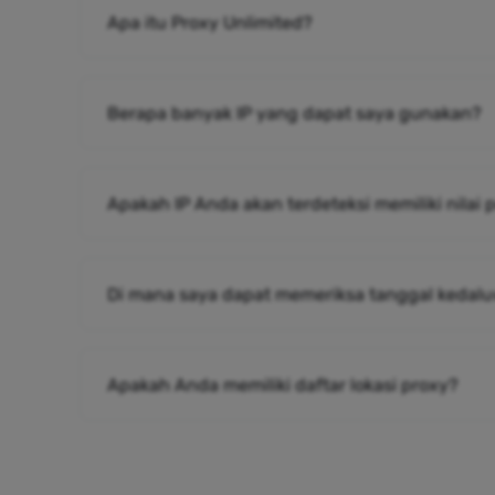
Apa itu Proxy Unlimited?
Berapa banyak IP yang dapat saya gunakan?
Apakah IP Anda akan terdeteksi memiliki nilai
Di mana saya dapat memeriksa tanggal kedalu
Apakah Anda memiliki daftar lokasi proxy?