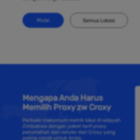
Mulai
Semua Lokasi
Mengapa Anda Harus
Memilih Proxy zw Croxy
Perbaiki maksimum metrik lokal di wilayah
Zimbabwe dengan paket tarif proxy
perumahan dan seluler dari Croxy yang
paling cocok untuk Anda.