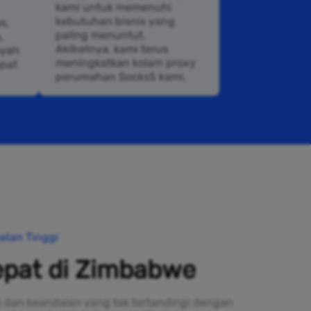
kami untuk memenuhi
kebutuhan bisnis yang
s,
paling menuntut.
,
Akibatnya, kami terus
ayah
meningkatkan kolam proxy
apat
perumahan Socks5 kami.
atan Tinggi
epat di Zimbabwe
 dan keandalan yang tak tertandingi dengan