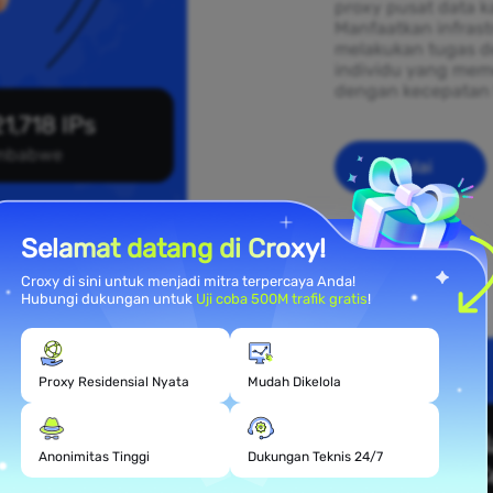
proxy pusat data k
Manfaatkan infras
melakukan tugas d
individu yang mem
dengan kecepatan 
1,718 IPs
mbabwe
Mulai
Selamat datang di Croxy!
Croxy di sini untuk menjadi mitra terpercaya Anda!
Hubungi dukungan untuk
Uji coba 500M trafik gratis
!
mahan
Proxy Residensial Nyata
Mudah Dikelola
Anonimitas Tinggi
Dukungan Teknis 24/7
 yang tersebar di