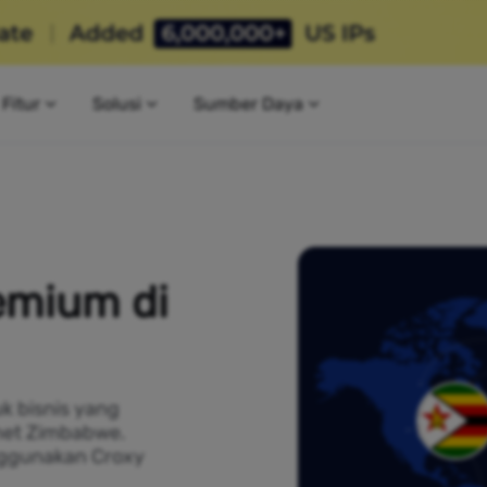
Fitur
Solusi
Sumber Daya
emium di
k bisnis yang
net Zimbabwe.
nggunakan Croxy