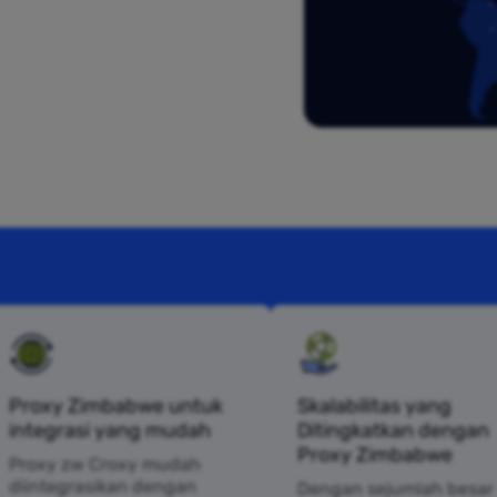
Proxy Zimbabwe untuk
Skalabilitas yang
integrasi yang mudah
Ditingkatkan dengan
Proxy Zimbabwe
Proxy zw Croxy mudah
diintegrasikan dengan
Dengan sejumlah besar