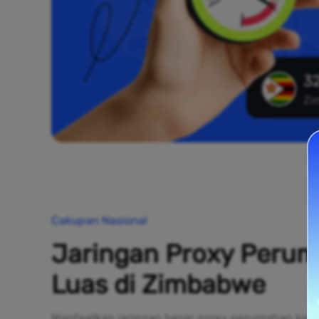
32
Zi
Cakupan Nasional
Jaringan Proxy Peru
Luas di Zimbabwe
Manfaatkan jaringan besar proxy perumahan kami