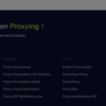
ien
Proxying！
kemuka di industri.
PRODUK
FITUR
Proxy Perumahan
Daftar Proxy Gratis
Proxy Perumahan Tak Terbatas
Pemeriksa Proxy
Proxy Perumahan Statis
CroxyProxy
Proxy Pusat Data Statis
ProxySite
Proxy ISP Bertindak Lama
Proxy berdasarkan ISP