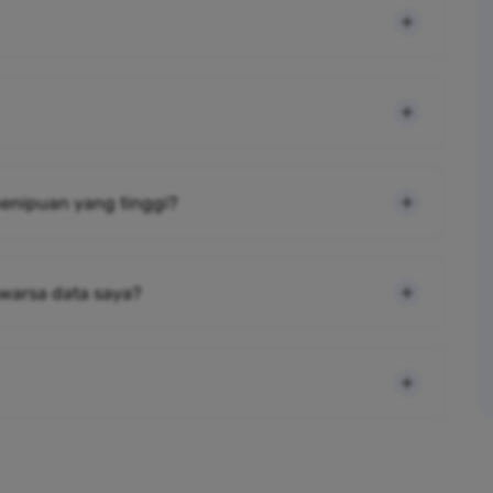
 penipuan yang tinggi?
warsa data saya?