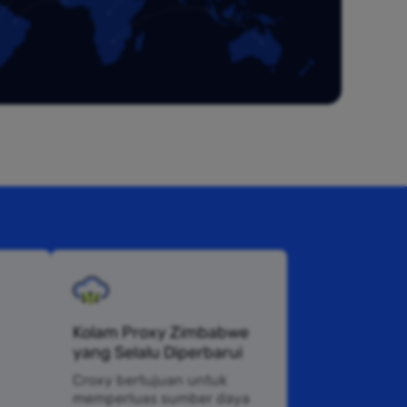
Kolam Proxy Zimbabwe
yang Selalu Diperbarui
Croxy bertujuan untuk
memperluas sumber daya