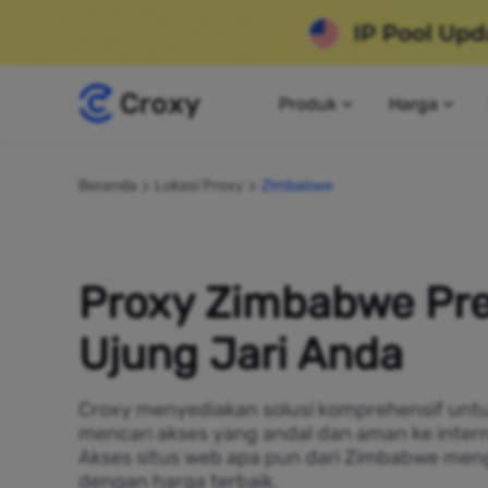
Produk
Harga
Beranda
Lokasi Proxy
Zimbabwe
Proxy Zimbabwe Pr
Ujung Jari Anda
Croxy menyediakan solusi komprehensif untu
mencari akses yang andal dan aman ke inter
Akses situs web apa pun dari Zimbabwe me
dengan harga terbaik.