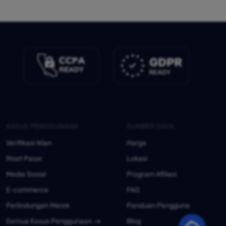
KASUS PENGGUNAAN
SUMBER DAYA
Verifikasi Iklan
Harga
Riset Pasar
Lokasi
Media Sosial
Program Afiliasi
E-commerce
FAQ
Perlindungan Merek
Panduan Pengguna
Semua Kasus Penggunaan
Blog