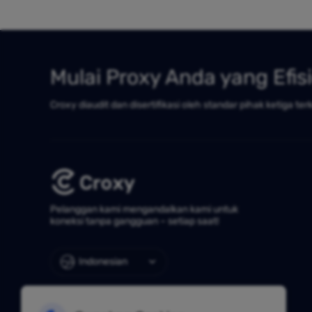
Mulai Proxy Anda yang Efis
Croxy diaudit dan disertifikasi oleh standar pihak ketiga ter
Pelanggan kami mengandalkan kami untuk
koneksi tanpa gangguan – setiap saat!
Indonesian