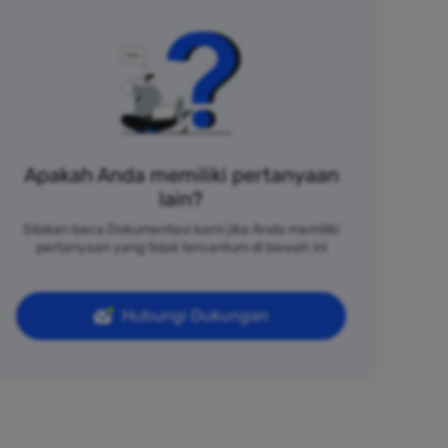
Apakah Anda memiliki pertanyaan
lain?
Silakan baca Dokumentasi kami jika Anda memiliki
pertanyaan yang tidak tercantum di bawah ini
Hubungi Dukungan