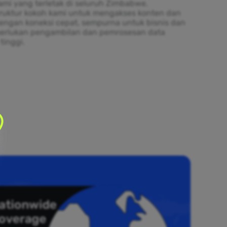
ami yang terletak di seluruh Zimbabwe.
truktur kokoh kami untuk mengakses konten dan
engan koneksi cepat, sempurna untuk bisnis dan
erlukan pengambilan dan pemrosesan data
tinggi.