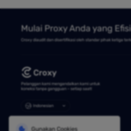
Mulai Proxy Anda yang Efis
Croxy diaudit dan disertifikasi oleh standar pihak ketiga ter
Pelanggan kami mengandalkan kami untuk
koneksi tanpa gangguan – setiap saat!
Indonesian
Gunakan Cookies