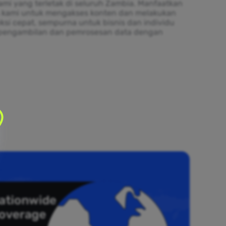
ami yang terletak di seluruh Zambia. Manfaatkan
oh kami untuk mengakses konten dan melakukan
si cepat, sempurna untuk bisnis dan individu
pengambilan dan pemrosesan data dengan