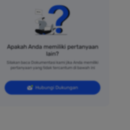
Apakah Anda memiliki pertanyaan
lain?
Silakan baca Dokumentasi kami jika Anda memiliki
pertanyaan yang tidak tercantum di bawah ini
Hubungi Dukungan