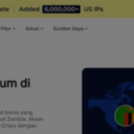
Fitur
Solusi
Sumber Daya
um di
k bisnis yang
net Zambia. Akses
n Croxy dengan