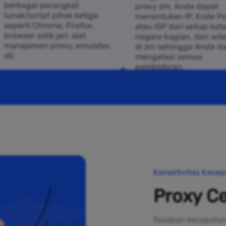
berbagai perangkat
proxy zm, Anda dapat
lunak/script pihak ketiga,
menentukan IP, Kode Po
seperti Chrome, Firefox,
atau ISP dari setiap kota
browser sidik jari, alat
negara bagian, dan wil
manajemen proxy, emulator,
di zm sehingga Anda d
dll.
mengatasi semua
pemblokiran.
Konektivitas Kecep
Proxy Ce
Rasakan kecepatan