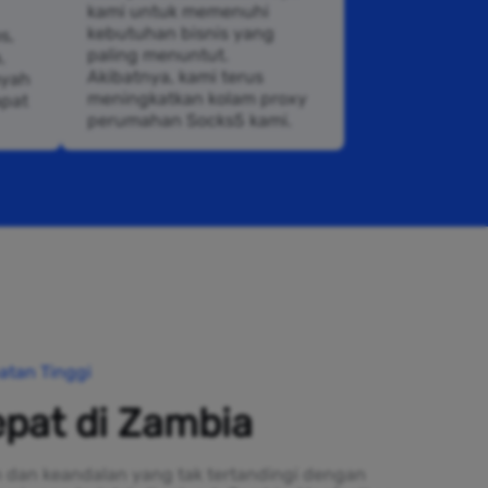
kami untuk memenuhi
kebutuhan bisnis yang
s,
paling menuntut.
,
Akibatnya, kami terus
ayah
meningkatkan kolam proxy
apat
perumahan Socks5 kami.
atan Tinggi
pat di Zambia
 dan keandalan yang tak tertandingi dengan