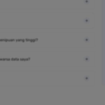
 penipuan yang tinggi?
warsa data saya?