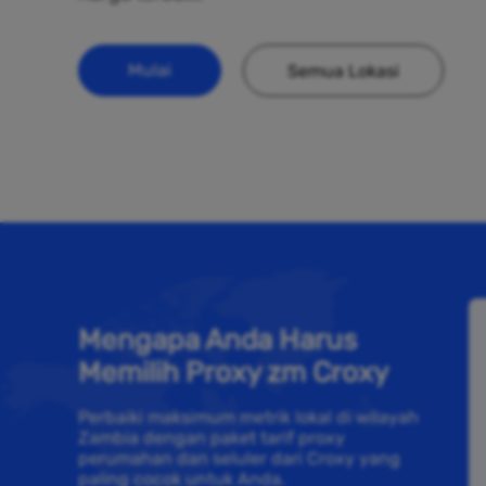
Mulai
Semua Lokasi
Mengapa Anda Harus
Memilih Proxy zm Croxy
Perbaiki maksimum metrik lokal di wilayah
Zambia dengan paket tarif proxy
perumahan dan seluler dari Croxy yang
paling cocok untuk Anda.