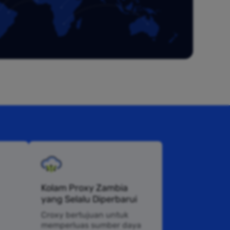
Kolam Proxy Zambia
yang Selalu Diperbarui
Croxy bertujuan untuk
memperluas sumber daya