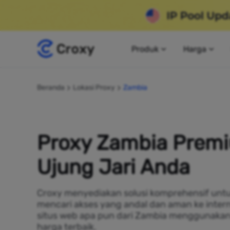
Produk
Harga
Beranda
Lokasi Proxy
Zambia
Proxy Zambia Premi
Ujung Jari Anda
Croxy menyediakan solusi komprehensif untu
mencari akses yang andal dan aman ke inter
situs web apa pun dari Zambia menggunaka
harga terbaik.