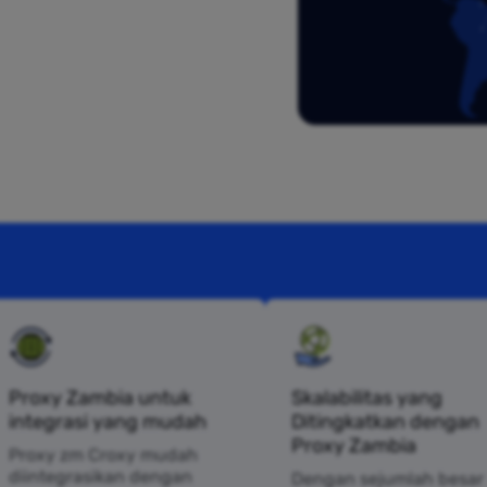
Proxy Zambia untuk
Skalabilitas yang
integrasi yang mudah
Ditingkatkan dengan
Proxy Zambia
Proxy zm Croxy mudah
diintegrasikan dengan
Dengan sejumlah besar