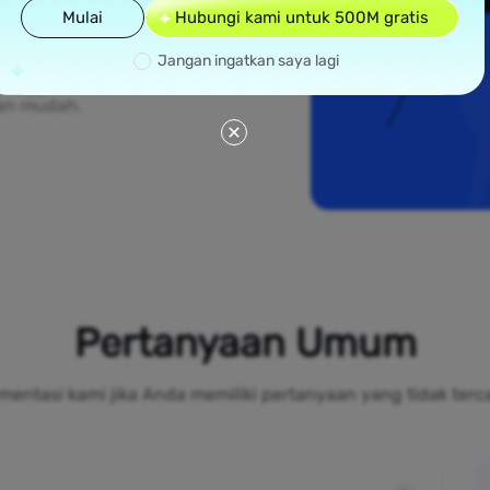
 yang tersebar di
Mulai
Hubungi kami untuk 500M gratis
besar seperti New
Midwest, proxy
Jangan ingatkan saya lagi
m yang otentik,
 pengguna lokal dan
an mudah.
Pertanyaan Umum
mentasi kami jika Anda memiliki pertanyaan yang tidak terc