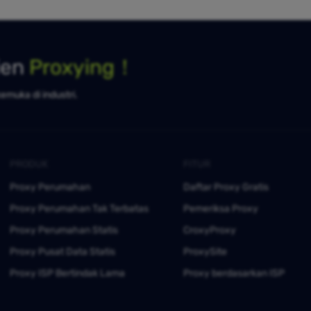
ien
Proxying！
kemuka di industri.
PRODUK
FITUR
Proxy Perumahan
Daftar Proxy Gratis
Proxy Perumahan Tak Terbatas
Pemeriksa Proxy
Proxy Perumahan Statis
CroxyProxy
Proxy Pusat Data Statis
ProxySite
Proxy ISP Bertindak Lama
Proxy berdasarkan ISP