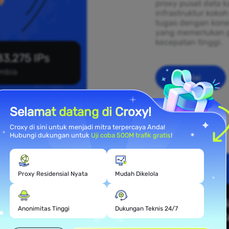
proxy pusat data k
infrastruktur kok
tugas dengan konek
yang memerlukan 
kecepatan tinggi.
3,275 IPs
mbia
Mulai
Selamat datang di Croxy!
Croxy di sini untuk menjadi mitra terpercaya Anda!
Hubungi dukungan untuk
Uji coba 500M trafik gratis
!
Proxy Residensial Nyata
Mudah Dikelola
mahan
Anonimitas Tinggi
Dukungan Teknis 24/7