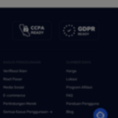
KASUS PENGGUNAAN
SUMBER DAYA
Verifikasi Iklan
Harga
Riset Pasar
Lokasi
Media Sosial
Program Afiliasi
E-commerce
FAQ
Perlindungan Merek
Panduan Pengguna
Semua Kasus Penggunaan
Blog