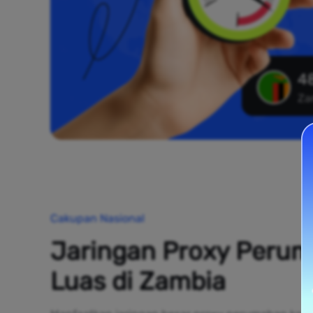
48
Za
Cakupan Nasional
Jaringan Proxy Peru
Luas di Zambia