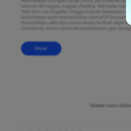
Manfaatkan jaringan besar proxy perumahan kami
seluruh 50 negara bagian Zambia. Dari kota-kota 
York dan Los Angeles hingga daerah pedesaan di 
perumahan kami menawarkan alamat IP berbasis z
memastikan aktivitas online Anda terlihat seperti
membantu Anda melewati pembatasan geo deng
Mulai
Silakan baca Doku