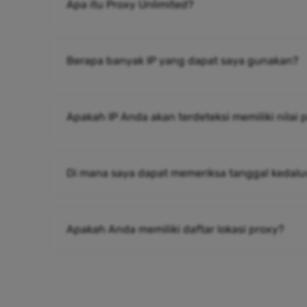
Apa itu Proxy Unlimited?
Berapa banyak IP yang dapat saya gunakan?
Apakah IP Anda akan terdeteksi memiliki nilai
Di mana saya dapat memeriksa tanggal kedalu
Apakah Anda memiliki daftar lokasi proxy?