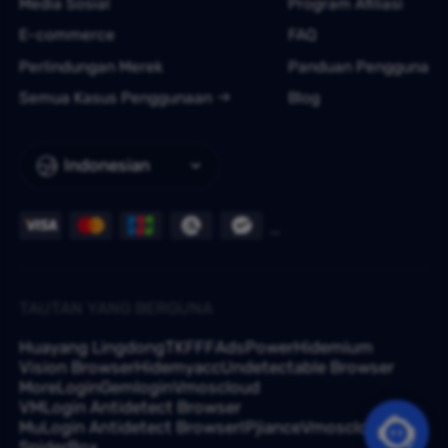
Media Sosial
Program Afiliasi
E-commerce
FAQ
Perlindungan Merek
Panduan Pengguna
Semua Kasus Penggunaan
Blog
Indonesian
TAUTAN YANG BERGUNA
Huayang Lingdong
TKFFF
AdsPower
Hidemium
Vision Browser
Hidemyacc
Undetectable Browser
MoreLogin
Gemlogin
Vmoscloud
VMLogin Antidetect Browser
MuLogin Antidetect Browser
IPjiance
Vmoscloud
SpiderBox