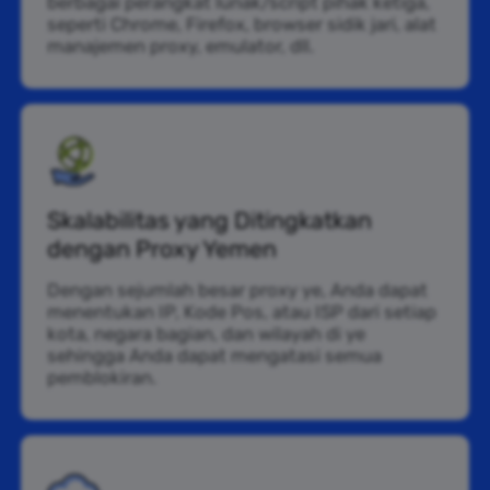
berbagai perangkat lunak/script pihak ketiga,
seperti Chrome, Firefox, browser sidik jari, alat
manajemen proxy, emulator, dll.
Skalabilitas yang Ditingkatkan
dengan Proxy Yemen
Dengan sejumlah besar proxy ye, Anda dapat
menentukan IP, Kode Pos, atau ISP dari setiap
kota, negara bagian, dan wilayah di ye
sehingga Anda dapat mengatasi semua
pemblokiran.