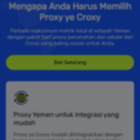
Mengapa Anda Harus Memilih
Proxy ye Croxy
Perbaiki maksimum metrik lokal di wilayah Yemen
dengan paket tarif proxy perumahan dan seluler dari
Croxy yang paling cocok untuk Anda.
Beli Sekarang
Proxy Yemen untuk integrasi yang
mudah
Proxy ye Croxy mudah diintegrasikan dengan