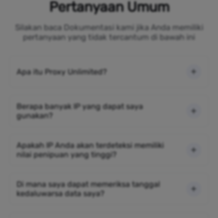
Pertanyaan Umum
Silakan baca Dokumentasi kami jika Anda memiliki
pertanyaan yang tidak tercantum di bawah ini
Apa itu Proxy Unlimited?
Berapa banyak IP yang dapat saya
gunakan?
Apakah IP Anda akan terdeteksi memiliki
nilai penipuan yang tinggi?
Di mana saya dapat memeriksa tanggal
kedaluwarsa data saya?