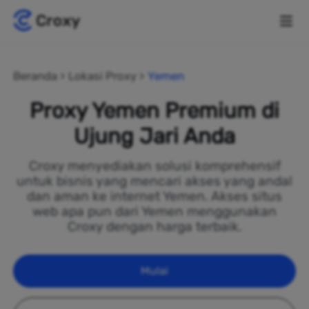
Beranda
Lokasi Proxy
Yemen
Proxy Yemen Premium di
Ujung Jari Anda
Croxy menyediakan solusi komprehensif
untuk bisnis yang mencari akses yang andal
dan aman ke internet Yemen. Akses situs
web apa pun dari Yemen menggunakan
Croxy dengan harga terbaik.
Mulai