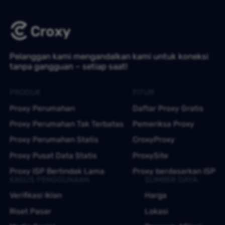
Pelanggan kami mengandalkan kami untuk koneksi
tanpa gangguan – setiap saat!
PRODUK
FITUR
Proxy Perumahan
Daftar Proxy Gratis
Proxy Perumahan Tak Terbatas
Pemeriksa Proxy
Proxy Perumahan Statis
CroxyProxy
Proxy Pusat Data Statis
ProxySite
Proxy ISP Bertindak Lama
Proxy berdasarkan ISP
KASUS PENGGUNAAN
SUMBER DAYA
Verifikasi Iklan
Harga
Riset Pasar
Lokasi