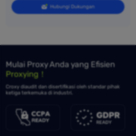
Hubungi Dukungan
Mulai Proxy Anda yang Efisien
Proxying！
Croxy diaudit dan disertifikasi oleh standar pihak
ketiga terkemuka di industri.