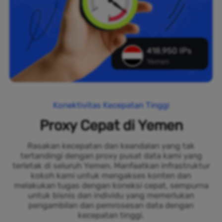
418,950 IPs
Yemen
Konektivitas Kecepatan Tinggi
Proxy Cepat di Yemen
Rasakan kecepatan dan keandalan yang tak
tertandingi dengan proxy pusat data kami yang
terletak di seluruh Yemen. Manfaatkan infrastruktur
kokoh kami untuk mengakses konten dan
melakukan tugas dengan koneksi cepat, sempurna
untuk bisnis dan individu yang memerlukan
pengambilan dan pemrosesan data dengan
kecepatan tinggi.