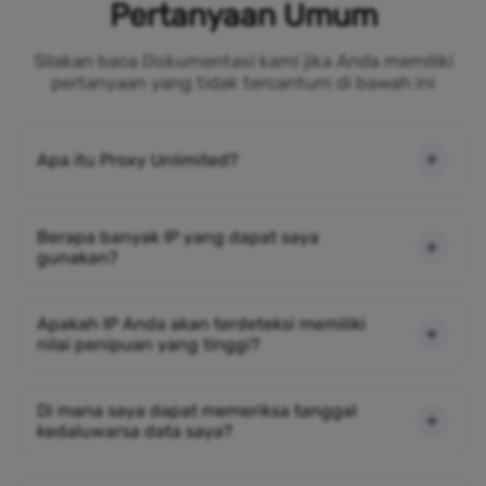
Pertanyaan Umum
Silakan baca Dokumentasi kami jika Anda memiliki
pertanyaan yang tidak tercantum di bawah ini
Apa itu Proxy Unlimited?
Berapa banyak IP yang dapat saya
gunakan?
Apakah IP Anda akan terdeteksi memiliki
nilai penipuan yang tinggi?
Di mana saya dapat memeriksa tanggal
kedaluwarsa data saya?