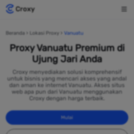
Beranda
Lokasi Proxy
Vanuatu
Proxy Vanuatu Premium di
Ujung Jari Anda
Croxy menyediakan solusi komprehensif
untuk bisnis yang mencari akses yang andal
dan aman ke internet Vanuatu. Akses situs
web apa pun dari Vanuatu menggunakan
Croxy dengan harga terbaik.
Mulai