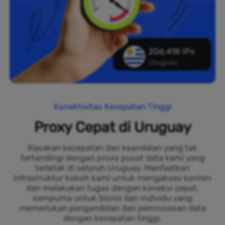
206,418 IPs
Uruguay
Konektivitas Kecepatan Tinggi
Proxy Cepat di Uruguay
Rasakan kecepatan dan keandalan yang tak
tertandingi dengan proxy pusat data kami yang
terletak di seluruh Uruguay. Manfaatkan
infrastruktur kokoh kami untuk mengakses konten
dan melakukan tugas dengan koneksi cepat,
sempurna untuk bisnis dan individu yang
memerlukan pengambilan dan pemrosesan data
dengan kecepatan tinggi.