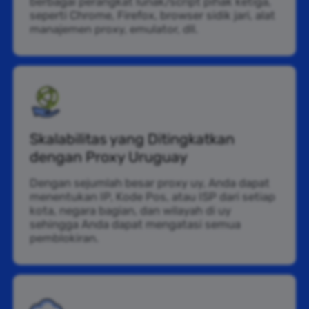
berbagai perangkat lunak/script pihak ketiga,
seperti Chrome, Firefox, browser sidik jari, alat
manajemen proxy, emulator, dll.
Skalabilitas yang Ditingkatkan
dengan Proxy Uruguay
Dengan sejumlah besar proxy uy, Anda dapat
menentukan IP, Kode Pos, atau ISP dari setiap
kota, negara bagian, dan wilayah di uy
sehingga Anda dapat mengatasi semua
pemblokiran.