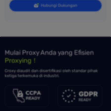
Hubungi Dukungan
Mulai Proxy Anda yang Efisien
Proxying！
Croxy diaudit dan disertifikasi oleh standar pihak
ketiga terkemuka di industri.