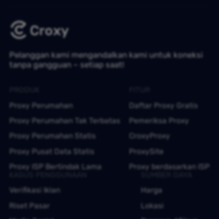
Pelanggan kami mengandalkan kami untuk koneksi
tanpa gangguan – setiap saat!
PRODUK
FITUR
Proxy Perumahan
Daftar Proxy Gratis
Proxy Perumahan Tak Terbatas
Pemeriksa Proxy
Proxy Perumahan Statis
CroxyProxy
Proxy Pusat Data Statis
ProxySite
Proxy ISP Bertindak Lama
Proxy berdasarkan ISP
KASUS PENGGUNAAN
SUMBER DAYA
Verifikasi Iklan
Harga
Riset Pasar
Lokasi