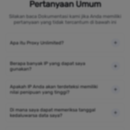
Pertanyaan Umum
Silakan baca Dokumentasi kami jika Anda memiliki
pertanyaan yang tidak tercantum di bawah ini
Apa itu Proxy Unlimited?
Berapa banyak IP yang dapat saya
gunakan?
Apakah IP Anda akan terdeteksi memiliki
nilai penipuan yang tinggi?
Di mana saya dapat memeriksa tanggal
kedaluwarsa data saya?