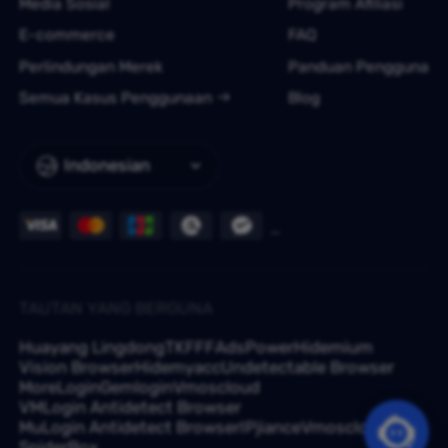
Media Sosial
Program Afiliasi
E-commerce
FAQ
Perlindungan Merek
Panduan Pengguna
Semua Kasus Penggunaan
Blog
Indonesian
TAUTAN YANG BERGUNA
Huayang Lingdong
TKFFF
AdsPower
Hidemium
Vision Browser
Hidemyacc
Undetectable Browser
MoreLogin
Gemlogin
Vmoscloud
VMLogin Antidetect Browser
MuLogin Antidetect Browser
IPjiance
Vmoscloud
SpiderBox