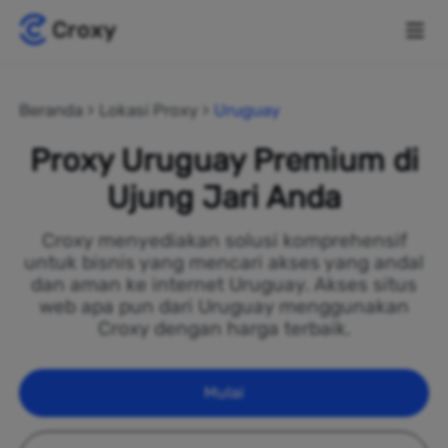
Beranda
Lokasi Proxy
Uruguay
Proxy Uruguay Premium di
Ujung Jari Anda
Croxy menyediakan solusi komprehensif
untuk bisnis yang mencari akses yang andal
dan aman ke internet Uruguay. Akses situs
web apa pun dari Uruguay menggunakan
Croxy dengan harga terbaik.
Mulai