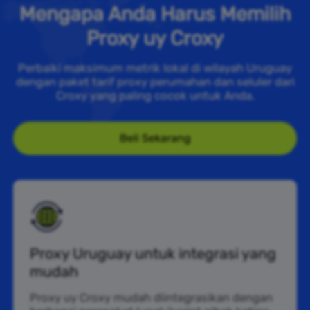
Mengapa Anda Harus Memilih
Proxy uy Croxy
Perbaiki maksimum metrik lokal di wilayah Uruguay
dengan paket tarif proxy perumahan dan seluler dari
Croxy yang paling cocok untuk Anda.
Beli Sekarang
Proxy Uruguay untuk integrasi yang
mudah
Proxy uy Croxy mudah diintegrasikan dengan