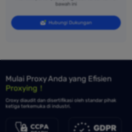
bawah ini
Hubungi Dukungan
Mulai Proxy Anda yang Efisien
Proxying！
Croxy diaudit dan disertifikasi oleh standar pihak
ketiga terkemuka di industri.