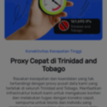
161,695 IPs
Trinidad and
Tobago
Konektivitas Kecepatan Tinggi
Proxy Cepat di Trinidad and
Tobago
Rasakan kecepatan dan keandalan yang tak
tertandingi dengan proxy pusat data kami yang
terletak di seluruh Trinidad and Tobago. Manfaatkan
infrastruktur kokoh kami untuk mengakses konten
dan melakukan tugas dengan koneksi cepat,
sempurna untuk bisnis dan individu yang