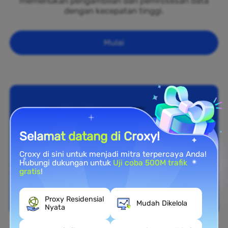
memerlukan pengambilan dan pemrosesan data
dengan kecepatan tinggi.
Mulai
Selamat datang di Croxy!
Croxy di sini untuk menjadi mitra terpercaya Anda!
Hubungi dukungan untuk
Uji coba 500M trafik
gratis
!
Proxy Residensial
Mudah Dikelola
Nyata