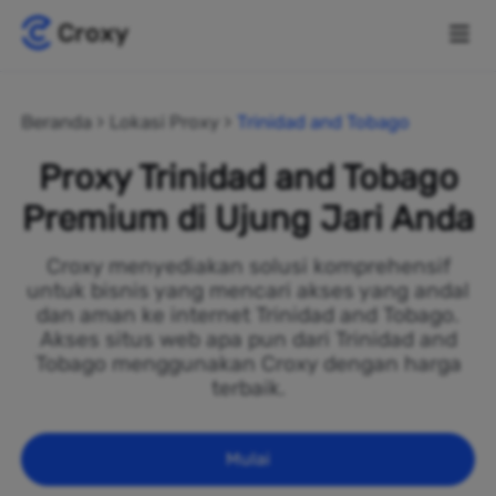
Beranda
Lokasi Proxy
Trinidad and Tobago
Proxy Trinidad and Tobago
Premium di Ujung Jari Anda
Croxy menyediakan solusi komprehensif
untuk bisnis yang mencari akses yang andal
dan aman ke internet Trinidad and Tobago.
Akses situs web apa pun dari Trinidad and
Tobago menggunakan Croxy dengan harga
terbaik.
Mulai