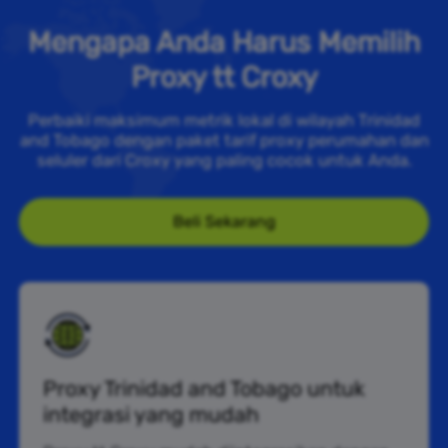
Mengapa Anda Harus Memilih
Proxy tt Croxy
Perbaiki maksimum metrik lokal di wilayah Trinidad
and Tobago dengan paket tarif proxy perumahan dan
seluler dari Croxy yang paling cocok untuk Anda.
Beli Sekarang
Proxy Trinidad and Tobago untuk
integrasi yang mudah