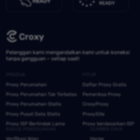
Pelanggan kami mengandalkan kami untuk koneksi
tanpa gangguan – setiap saat!
PRODUK
FITUR
Proxy Perumahan
Daftar Proxy Gratis
Proxy Perumahan Tak Terbatas
Pemeriksa Proxy
Proxy Perumahan Statis
CroxyProxy
Proxy Pusat Data Statis
ProxySite
Proxy ISP Bertindak Lama
Proxy berdasarkan ISP
KASUS PENGGUNAAN
SUMBER DAYA
Verifikasi Iklan
Harga