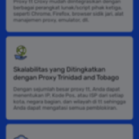
Proxy tt Croxy mudah diintegrasikan dengan
berbagai perangkat lunak/script pihak ketiga,
seperti Chrome, Firefox, browser sidik jari, alat
manajemen proxy, emulator, dll.
Skalabilitas yang Ditingkatkan
dengan Proxy Trinidad and Tobago
Dengan sejumlah besar proxy tt, Anda dapat
menentukan IP, Kode Pos, atau ISP dari setiap
kota, negara bagian, dan wilayah di tt sehingga
Anda dapat mengatasi semua pemblokiran.