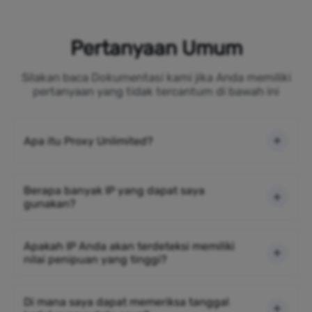
Pertanyaan Umum
Silakan baca Dokumentasi kami jika Anda memiliki
pertanyaan yang tidak tercantum di bawah ini
Apa itu Proxy Unlimited?
Berapa banyak IP yang dapat saya
gunakan?
Apakah IP Anda akan terdeteksi memiliki
nilai penipuan yang tinggi?
Di mana saya dapat memeriksa tanggal