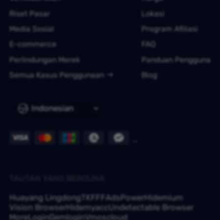
Riset Pasar
Lokasi
Media Sosial
Program Afiliasi
E-commerce
FAQ
Perlindungan Merek
Panduan Pengguna
Semua Kasus Penggunaan
Blog
Indonesian
TAUTAN YANG BERGUNA
Huayang Lingdong
TKFFF
AdsPower
Hidemium
Vision Browser
Hidemyacc
Undetectable Browser
MoreLogin
Gemlogin
Vmoscloud