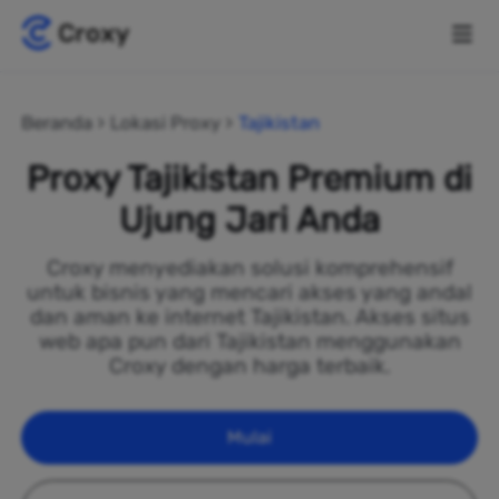
Beranda
Lokasi Proxy
Tajikistan
Proxy Tajikistan Premium di
Ujung Jari Anda
Croxy menyediakan solusi komprehensif
untuk bisnis yang mencari akses yang andal
dan aman ke internet Tajikistan. Akses situs
web apa pun dari Tajikistan menggunakan
Croxy dengan harga terbaik.
Mulai