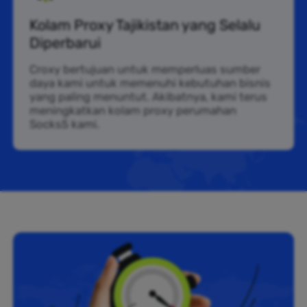
Kolam Proxy Tajikistan yang Selalu
Diperbarui
Croxy bertujuan untuk memperluas sumber
daya kami untuk memenuhi kebutuhan bisnis
yang paling menuntut. Akibatnya, kami terus
meningkatkan kolam proxy perumahan
Socks5 kami.