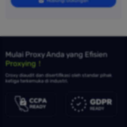
Hubungi Dukungan
Mulai Proxy Anda yang Efisien
Proxying！
Croxy diaudit dan disertifikasi oleh standar pihak
ketiga terkemuka di industri.