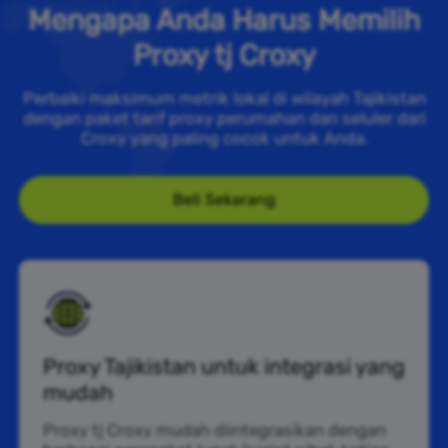
Mengapa Anda Harus Memilih
Proxy tj Croxy
Perbaiki maksimum metrik lokal di wilayah Tajikistan
dengan paket tarif proxy perumahan dan seluler dari
Croxy yang paling cocok untuk Anda.
Beli Sekarang
Proxy Tajikistan untuk integrasi yang
mudah
Proxy tj Croxy mudah diintegrasikan dengan