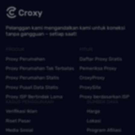
Pelanggan kami mengandalkan kami untuk koneksi
tanpa gangguan – setiap saat!
PRODUK
FITUR
Proxy Perumahan
Daftar Proxy Gratis
Proxy Perumahan Tak Terbatas
Pemeriksa Proxy
Proxy Perumahan Statis
CroxyProxy
Proxy Pusat Data Statis
ProxySite
Proxy ISP Bertindak Lama
Proxy berdasarkan ISP
KASUS PENGGUNAAN
SUMBER DAYA
Verifikasi Iklan
Harga
Riset Pasar
Lokasi
Media Sosial
Program Afiliasi