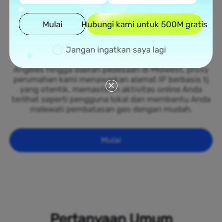
Jaringan Proxy Perumahan
Luas di Tajikistan
Mulai
Hubungi kami untuk 500M gratis
Manfaatkan jaringan besar proxy perumahan kami
Jangan ingatkan saya lagi
yang tersebar di seluruh 50 negara bagian Tajikistan.
Dari kota-kota besar seperti New York dan Los
Angeles hingga daerah pedesaan di Midwest, proxy
perumahan kami menawarkan alamat IP berbasis tj
yang otentik, memastikan aktivitas online Anda
terlihat seperti pengguna lokal dan membantu Anda
melewati pembatasan geo dengan mudah.
Mulai
Pertanyaan Umum