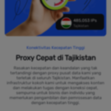
485,053 IPs
Tajikistan
Konektivitas Kecepatan Tinggi
Proxy Cepat di Tajikistan
Rasakan kecepatan dan keandalan yang tak
tertandingi dengan proxy pusat data kami yang
terletak di seluruh Tajikistan. Manfaatkan
infrastruktur kokoh kami untuk mengakses konten
dan melakukan tugas dengan koneksi cepat,
sempurna untuk bisnis dan individu yang
memerlukan pengambilan dan pemrosesan data
dengan kecepatan tinggi.