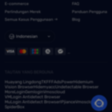
E-commerce
FAQ
Perlindungan Merek
Panduan Pengguna
Semua Kasus Penggunaan
Blog
Indonesian
TAUTAN YANG BERGUNA
Huayang Lingdong
TKFFF
AdsPower
Hidemium
Vision Browser
Hidemyacc
Undetectable Browser
MoreLogin
Gemlogin
Vmoscloud
VMLogin Antidetect Browser
MuLogin Antidetect Browser
IPjiance
Vmoscloud
SpiderBox