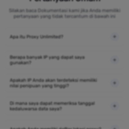
Silakan baca Dokumentasi kami jika Anda memiliki
pertanyaan yang tidak tercantum di bawah ini
Apa itu Proxy Unlimited?
Berapa banyak IP yang dapat saya
gunakan?
Apakah IP Anda akan terdeteksi memiliki
nilai penipuan yang tinggi?
Di mana saya dapat memeriksa tanggal
kedaluwarsa data saya?