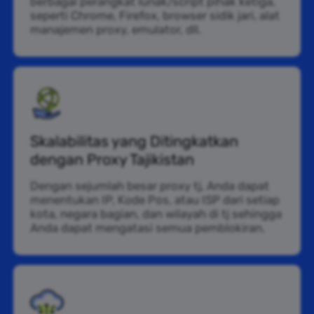
berbagai perangkat lunak/script pihak ketiga,
seperti Chrome, Firefox, browser sidik jari, alat
manajemen proxy, emulator, dll.
Skalabilitas yang Ditingkatkan
dengan Proxy Tajikistan
Dengan sejumlah besar proxy tj, Anda dapat
menentukan IP, Kode Pos, atau ISP dari setiap
kota, negara bagian, dan wilayah di tj sehingga
Anda dapat mengatasi semua pemblokiran.