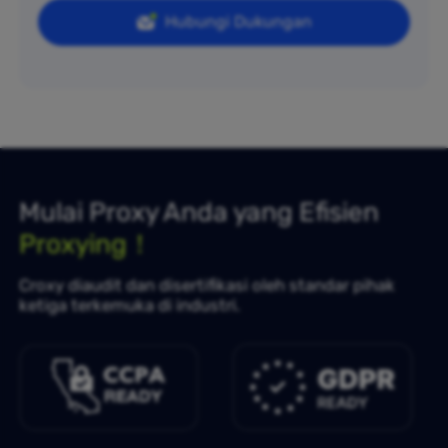
Hubungi Dukungan
Mulai Proxy Anda yang Efisien
Proxying！
Croxy diaudit dan disertifikasi oleh standar pihak
ketiga terkemuka di industri.