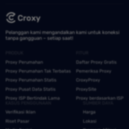
Pelanggan kami mengandalkan kami untuk koneksi
tanpa gangguan – setiap saat!
PRODUK
FITUR
Proxy Perumahan
Daftar Proxy Gratis
Proxy Perumahan Tak Terbatas
Pemeriksa Proxy
Proxy Perumahan Statis
CroxyProxy
Proxy Pusat Data Statis
ProxySite
Proxy ISP Bertindak Lama
Proxy berdasarkan ISP
KASUS PENGGUNAAN
SUMBER DAYA
Verifikasi Iklan
Harga
Riset Pasar
Lokasi