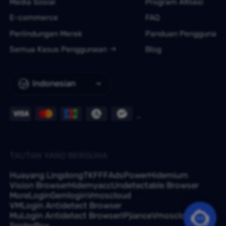
Media Sosial
Program Afiliasi
E-commerce
FAQ
Perlindungan Merek
Panduan Pengguna
Semua Kasus Penggunaan
Blog
Indonesian
TAUTAN YANG BERGUNA
Huayang Lingdong
TKFFF
AdsPower
Hidemium
Vision Browser
Hidemyacc
Undetectable Browser
MoreLogin
Gemlogin
Vmoscloud
VMLogin Antidetect Browser
MuLogin Antidetect Browser
IPjiance
Vmoscloud
SpiderBox