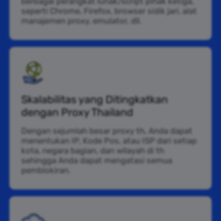
berbagai perangkat lunak/script pihak ketiga,
seperti Chrome, Firefox, browser sidik jari, alat
manajemen proxy, emulator, dll.
Skalabilitas yang Ditingkatkan
dengan Proxy Thailand
Dengan sejumlah besar proxy th, Anda dapat
menentukan IP, Kode Pos, atau ISP dari setiap
kota, negara bagian, dan wilayah di th
sehingga Anda dapat mengatasi semua
pemblokiran.