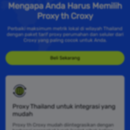
Mengapa Anda Harus Memilih
Proxy th Croxy
Perbaiki maksimum metrik lokal di wilayah Thailand
dengan paket tarif proxy perumahan dan seluler dari
Croxy yang paling cocok untuk Anda.
Beli Sekarang
Proxy Thailand untuk integrasi yang
mudah
Proxy th Croxy mudah diintegrasikan dengan