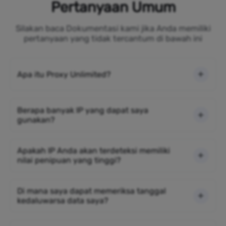
Pertanyaan Umum
Silakan baca Dokumentasi kami jika Anda memiliki
pertanyaan yang tidak tercantum di bawah ini
Apa itu Proxy Unlimited?
Berapa banyak IP yang dapat saya
gunakan?
Apakah IP Anda akan terdeteksi memiliki
nilai penipuan yang tinggi?
Di mana saya dapat memeriksa tanggal
kedaluwarsa data saya?