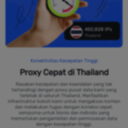
450,828 IPs
Thailand
Konektivitas Kecepatan Tinggi
Proxy Cepat di Thailand
Rasakan kecepatan dan keandalan yang tak
tertandingi dengan proxy pusat data kami yang
terletak di seluruh Thailand. Manfaatkan
infrastruktur kokoh kami untuk mengakses konten
dan melakukan tugas dengan koneksi cepat,
sempurna untuk bisnis dan individu yang
memerlukan pengambilan dan pemrosesan data
dengan kecepatan tinggi.