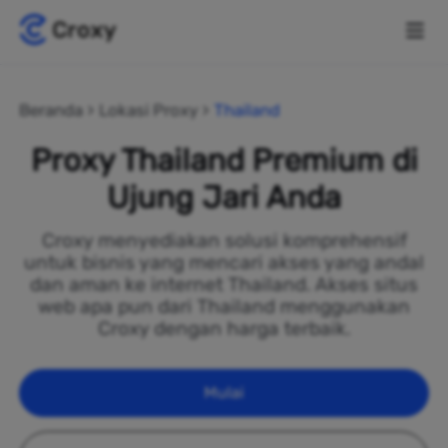
Beranda
Lokasi Proxy
Thailand
Proxy Thailand Premium di
Ujung Jari Anda
Croxy menyediakan solusi komprehensif
untuk bisnis yang mencari akses yang andal
dan aman ke internet Thailand. Akses situs
web apa pun dari Thailand menggunakan
Croxy dengan harga terbaik.
Mulai