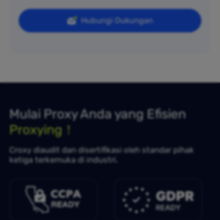
Hubungi Dukungan
Mulai Proxy Anda yang Efisien
Proxying！
Croxy diaudit dan disertifikasi oleh standar pihak
ketiga terkemuka di industri.