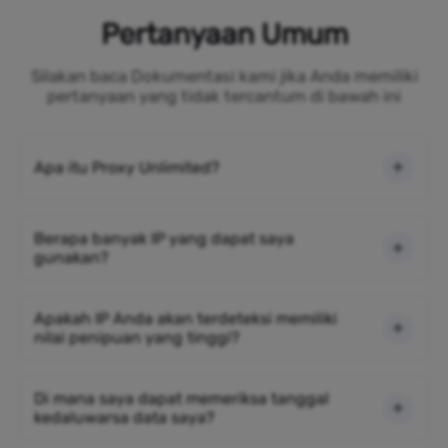
Pertanyaan Umum
Silakan baca Dokumentasi kami jika Anda memiliki
pertanyaan yang tidak tercantum di bawah ini
Apa itu Proxy Unlimited?
Berapa banyak IP yang dapat saya
gunakan?
Apakah IP Anda akan terdeteksi memiliki
nilai penipuan yang tinggi?
Di mana saya dapat memeriksa tanggal
kedaluwarsa data saya?