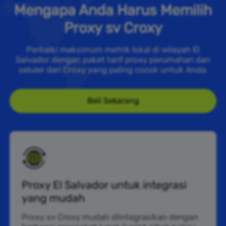
Mengapa Anda Harus Memilih
Proxy sv Croxy
Perbaiki maksimum metrik lokal di wilayah El
Salvador dengan paket tarif proxy perumahan dan
seluler dari Croxy yang paling cocok untuk Anda.
Beli Sekarang
Proxy El Salvador untuk integrasi
yang mudah
Proxy sv Croxy mudah diintegrasikan dengan