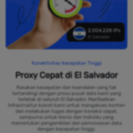
2,004,228 IPs
El Salvador
Konektivitas Kecepatan Tinggi
Proxy Cepat di El Salvador
Rasakan kecepatan dan keandalan yang tak
tertandingi dengan proxy pusat data kami yang
terletak di seluruh El Salvador. Manfaatkan
infrastruktur kokoh kami untuk mengakses konten
dan melakukan tugas dengan koneksi cepat,
sempurna untuk bisnis dan individu yang
memerlukan pengambilan dan pemrosesan data
dengan kecepatan tinggi.