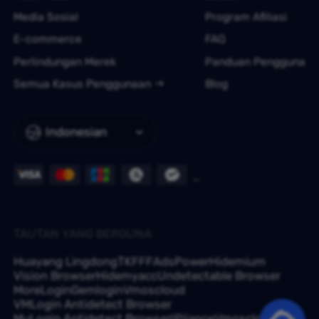
Media Sosial
Program Afiliasi
E-commerce
FAQ
Perlindungan Merek
Panduan Pengguna
Semua Kasus Penggunaan
Blog
Indonesian
TAUTAN YANG BERGUNA
Huayang Lingdong
TKFFF
AdsPower
Hidemium
Vision Browser
Hidemyacc
Undetectable Browser
MoreLogin
Gemlogin
Vmoscloud
VMLogin Antidetect Browser
MuLogin Antidetect Browser
IPjiance
Vmoscloud