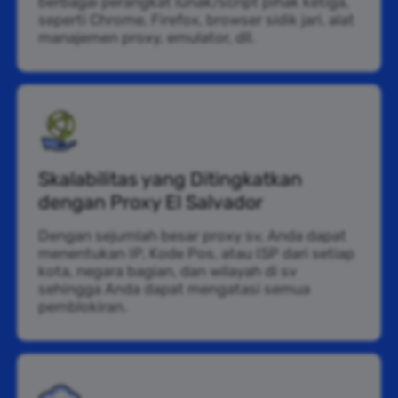
berbagai perangkat lunak/script pihak ketiga,
seperti Chrome, Firefox, browser sidik jari, alat
manajemen proxy, emulator, dll.
Skalabilitas yang Ditingkatkan
dengan Proxy El Salvador
Dengan sejumlah besar proxy sv, Anda dapat
menentukan IP, Kode Pos, atau ISP dari setiap
kota, negara bagian, dan wilayah di sv
sehingga Anda dapat mengatasi semua
pemblokiran.