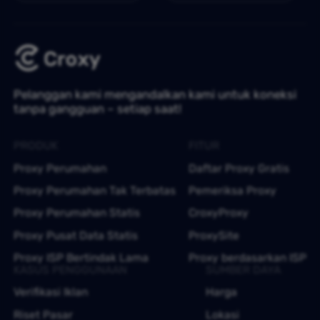
Pelanggan kami mengandalkan kami untuk koneksi
tanpa gangguan – setiap saat!
PRODUK
FITUR
Proxy Perumahan
Daftar Proxy Gratis
Proxy Perumahan Tak Terbatas
Pemeriksa Proxy
Proxy Perumahan Statis
CroxyProxy
Proxy Pusat Data Statis
ProxySite
Proxy ISP Bertindak Lama
Proxy berdasarkan ISP
KASUS PENGGUNAAN
SUMBER DAYA
Verifikasi Iklan
Harga
Riset Pasar
Lokasi