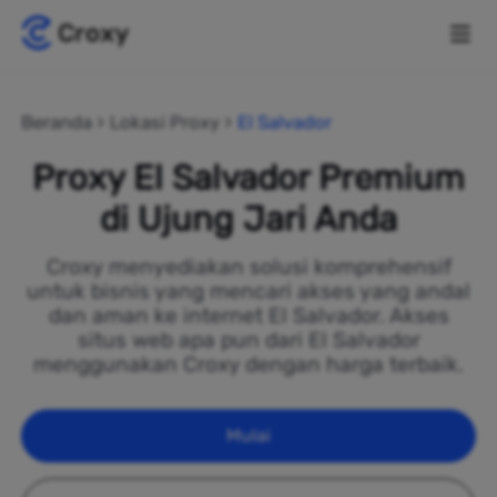
Beranda
Lokasi Proxy
El Salvador
Proxy El Salvador Premium
di Ujung Jari Anda
Croxy menyediakan solusi komprehensif
untuk bisnis yang mencari akses yang andal
dan aman ke internet El Salvador. Akses
situs web apa pun dari El Salvador
menggunakan Croxy dengan harga terbaik.
Mulai