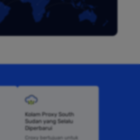
Kolam Proxy South
Sudan yang Selalu
Diperbarui
Croxy bertujuan untuk