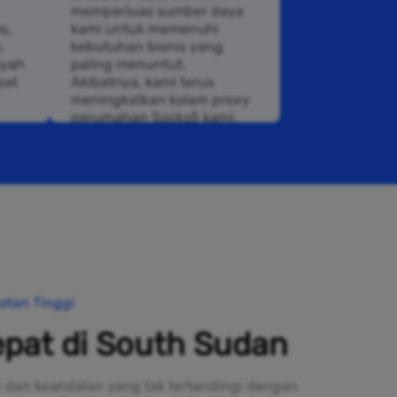
memperluas sumber daya
s,
kami untuk memenuhi
,
kebutuhan bisnis yang
ayah
paling menuntut.
pat
Akibatnya, kami terus
meningkatkan kolam proxy
perumahan Socks5 kami.
atan Tinggi
epat di South Sudan
 dan keandalan yang tak tertandingi dengan