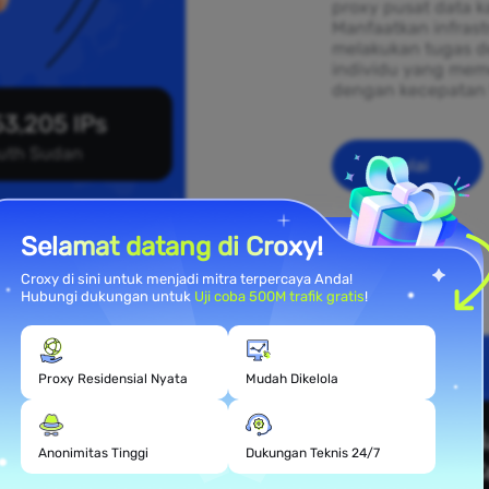
proxy pusat data k
Manfaatkan infras
melakukan tugas d
individu yang mem
dengan kecepatan 
3,205 IPs
uth Sudan
Mulai
Selamat datang di Croxy!
Croxy di sini untuk menjadi mitra terpercaya Anda!
Hubungi dukungan untuk
Uji coba 500M trafik gratis
!
mahan
Proxy Residensial Nyata
Mudah Dikelola
Anonimitas Tinggi
Dukungan Teknis 24/7
 yang tersebar di