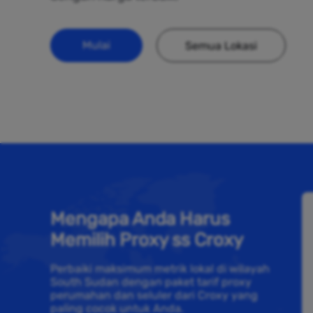
Mulai
Semua Lokasi
Mengapa Anda Harus
Memilih Proxy ss Croxy
Perbaiki maksimum metrik lokal di wilayah
South Sudan dengan paket tarif proxy
perumahan dan seluler dari Croxy yang
paling cocok untuk Anda.