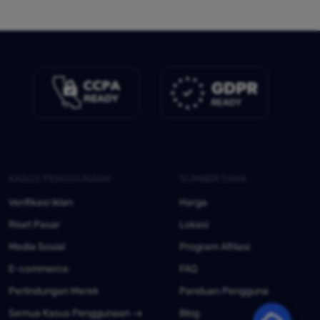
KASUS PENGGUNAAN
SUMBER DAYA
Verifikasi Iklan
Harga
Riset Pasar
Lokasi
Media Sosial
Program Afiliasi
E-commerce
FAQ
Perlindungan Merek
Panduan Pengguna
Semua Kasus Penggunaan
Blog