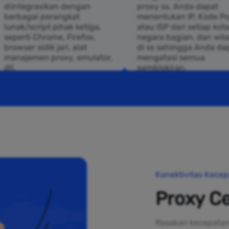
diintegrasikan dengan
proxy ss, Anda dapat
berbagai perangkat
menentukan IP, Kode Po
lunak/script pihak ketiga,
atau ISP dari setiap kota
seperti Chrome, Firefox,
negara bagian, dan wil
browser sidik jari, alat
di ss sehingga Anda da
manajemen proxy, emulator,
mengatasi semua
dll.
pemblokiran.
Konektivitas Kecep
Proxy C
Rasakan kecepatan