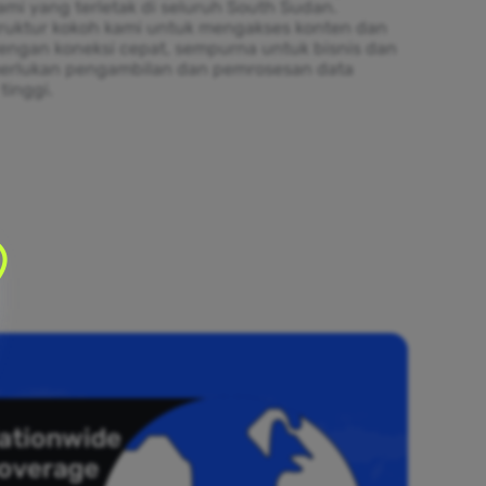
ami yang terletak di seluruh South Sudan.
truktur kokoh kami untuk mengakses konten dan
engan koneksi cepat, sempurna untuk bisnis dan
erlukan pengambilan dan pemrosesan data
tinggi.