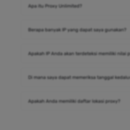
Apa itu Proxy Unlimited?
Berapa banyak IP yang dapat saya gunakan?
Apakah IP Anda akan terdeteksi memiliki nilai
Di mana saya dapat memeriksa tanggal kedalu
Apakah Anda memiliki daftar lokasi proxy?