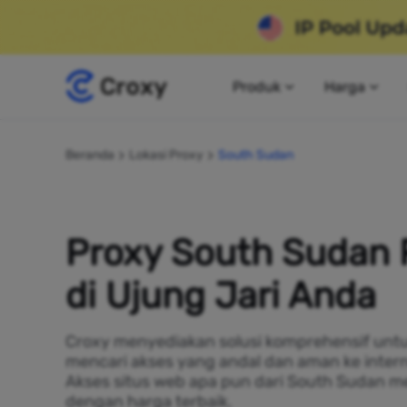
Produk
Harga
Beranda
Lokasi Proxy
South Sudan
Proxy South Sudan
di Ujung Jari Anda
Croxy menyediakan solusi komprehensif untu
mencari akses yang andal dan aman ke inter
Akses situs web apa pun dari South Sudan 
dengan harga terbaik.