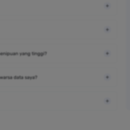
 penipuan yang tinggi?
warsa data saya?