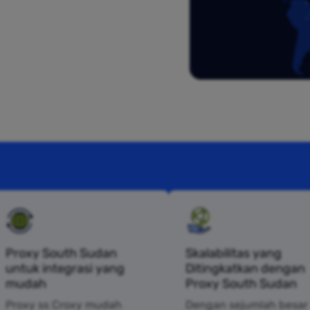
Proxy South Sudan
Skalabilitas yang
untuk integrasi yang
Ditingkatkan dengan
mudah
Proxy South Sudan
Proxy ss Croxy mudah
Dengan sejumlah besar