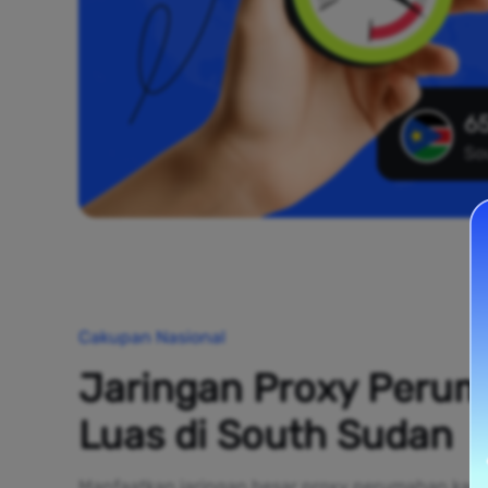
65
So
Cakupan Nasional
Jaringan Proxy Peru
Luas di South Sudan
Manfaatkan jaringan besar proxy perumahan kami