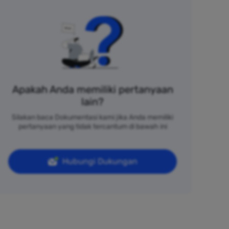
Apakah Anda memiliki pertanyaan
lain?
Silakan baca Dokumentasi kami jika Anda memiliki
pertanyaan yang tidak tercantum di bawah ini
Hubungi Dukungan