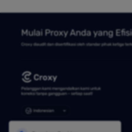
Mulai Proxy Anda yang Efis
Croxy diaudit dan disertifikasi oleh standar pihak ketiga ter
Pelanggan kami mengandalkan kami untuk
koneksi tanpa gangguan – setiap saat!
Indonesian