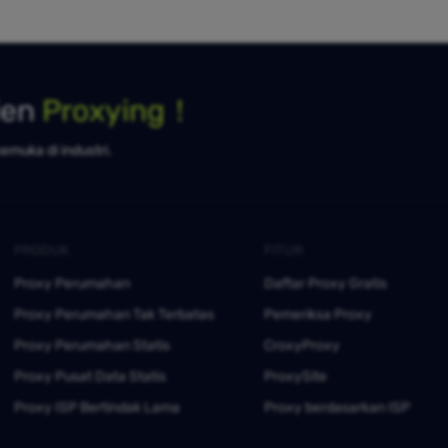
ien
Proxying！
kemuka di industri.
PRODUK
FITUR
Proxy Perumahan
Daftar Proxy Gratis
Proxy Perumahan Tak Terbatas
Pemeriksa Proxy
Proxy Perumahan Statis
CroxyProxy
Proxy Pusat Data Statis
ProxySite
Proxy ISP Bertindak Lama
Proxy berdasarkan ISP