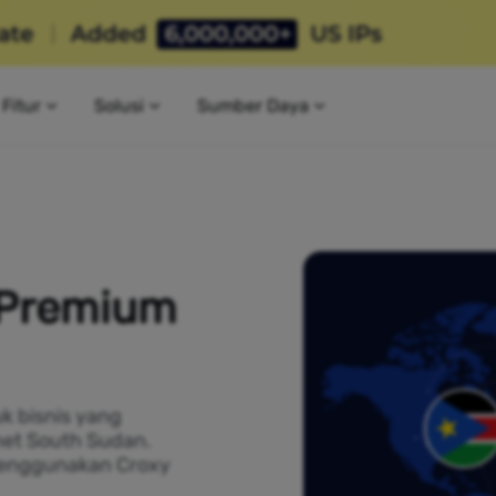
Fitur
Solusi
Sumber Daya
 Premium
k bisnis yang
net South Sudan.
menggunakan Croxy