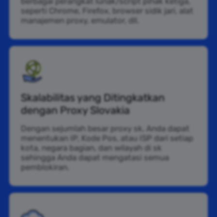
berbagai perangkat lunak/script pihak ketiga,
seperti Chrome, Firefox, browser sidik jari, alat
manajemen proxy, emulator, dll.
Skalabilitas yang Ditingkatkan
dengan Proxy Slovakia
Dengan sejumlah besar proxy sk, Anda dapat
menentukan IP, Kode Pos, atau ISP dari setiap
kota, negara bagian, dan wilayah di sk
sehingga Anda dapat mengatasi semua
pemblokiran.