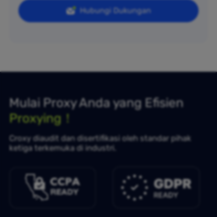
Hubungi Dukungan
Mulai Proxy Anda yang Efisien
Proxying！
Croxy diaudit dan disertifikasi oleh standar pihak
ketiga terkemuka di industri.