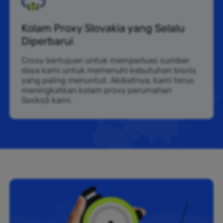
Kolam Proxy Slovakia yang Selalu
Diperbarui
Croxy bertujuan untuk memperluas sumber
daya kami untuk memenuhi kebutuhan bisnis
yang paling menuntut. Akibatnya, kami terus
meningkatkan kolam proxy perumahan
Socks5 kami.