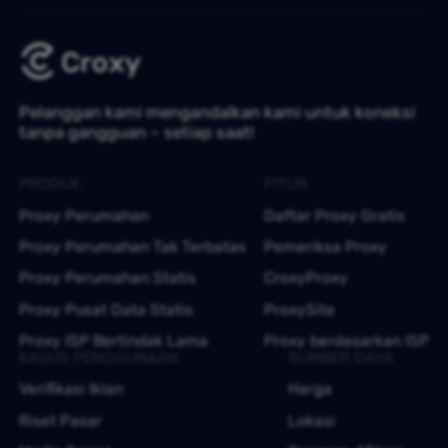
Pelanggan kami mengandalkan kami untuk koneksi
tanpa gangguan – setiap saat!
PRODUK
FITUR
Proxy Perumahan
Daftar Proxy Gratis
Proxy Perumahan Tak Terbatas
Pemeriksa Proxy
Proxy Perumahan Statis
CroxyProxy
Proxy Pusat Data Statis
ProxySite
Proxy ISP Bertindak Lama
Proxy berdasarkan ISP
KASUS PENGGUNAAN
SUMBER DAYA
Verifikasi Iklan
Harga
Riset Pasar
Lokasi