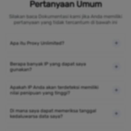
Pertanyaan Umum
Silakan baca Dokumentasi kami jika Anda memiliki
pertanyaan yang tidak tercantum di bawah ini
Apa itu Proxy Unlimited?
Berapa banyak IP yang dapat saya
gunakan?
Apakah IP Anda akan terdeteksi memiliki
nilai penipuan yang tinggi?
Di mana saya dapat memeriksa tanggal
kedaluwarsa data saya?