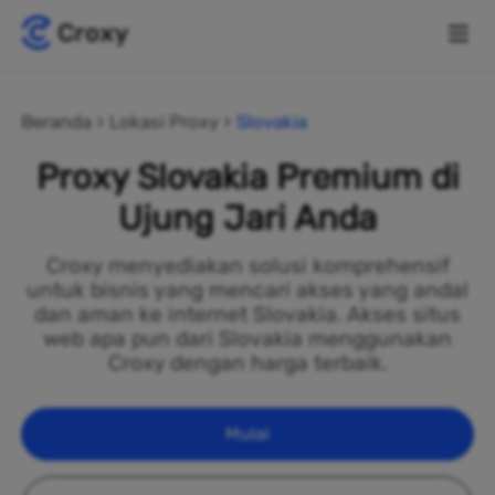
Beranda
Lokasi Proxy
Slovakia
Proxy Slovakia Premium di
Ujung Jari Anda
Croxy menyediakan solusi komprehensif
untuk bisnis yang mencari akses yang andal
dan aman ke internet Slovakia. Akses situs
web apa pun dari Slovakia menggunakan
Croxy dengan harga terbaik.
Mulai