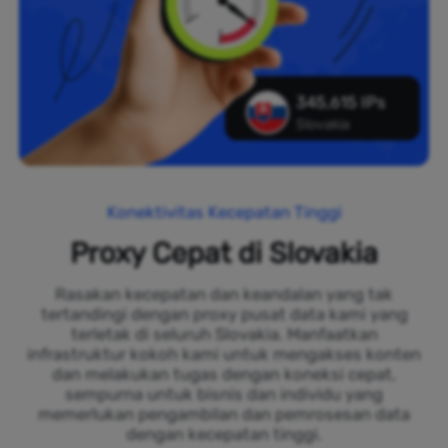
345,615 IPs
Slovakia
Konektivitas Kecepatan Tinggi
Proxy Cepat di Slovakia
Rasakan kecepatan dan keandalan yang tak
tertandingi dengan proxy pusat data kami yang
terletak di seluruh Slovakia. Manfaatkan
infrastruktur kokoh kami untuk mengakses konten
dan melakukan tugas dengan koneksi cepat,
sempurna untuk bisnis dan individu yang
memerlukan pengambilan dan pemrosesan data
dengan kecepatan tinggi.