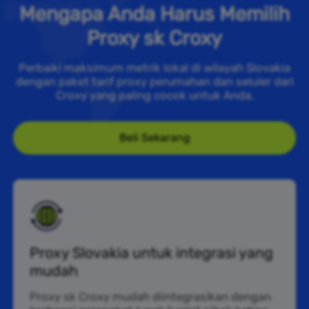
Mengapa Anda Harus Memilih
Proxy sk Croxy
Perbaiki maksimum metrik lokal di wilayah Slovakia
dengan paket tarif proxy perumahan dan seluler dari
Croxy yang paling cocok untuk Anda.
Beli Sekarang
Proxy Slovakia untuk integrasi yang
mudah
Proxy sk Croxy mudah diintegrasikan dengan