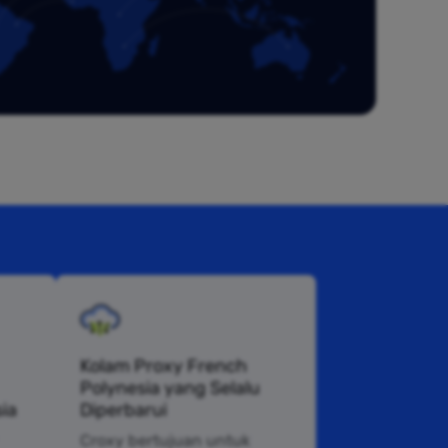
Kolam Proxy French
Polynesia yang Selalu
ia
Diperbarui
Croxy bertujuan untuk