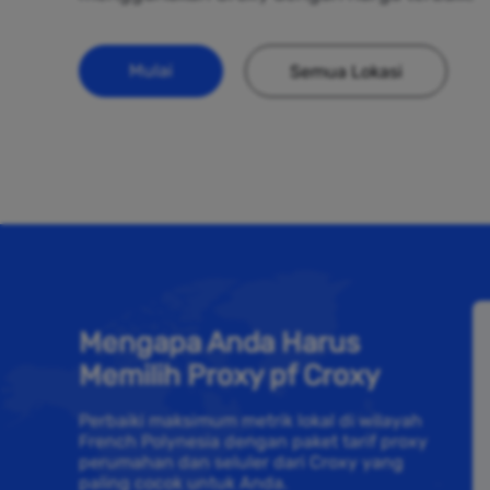
Mulai
Semua Lokasi
Mengapa Anda Harus
Memilih Proxy pf Croxy
Perbaiki maksimum metrik lokal di wilayah
French Polynesia dengan paket tarif proxy
perumahan dan seluler dari Croxy yang
paling cocok untuk Anda.