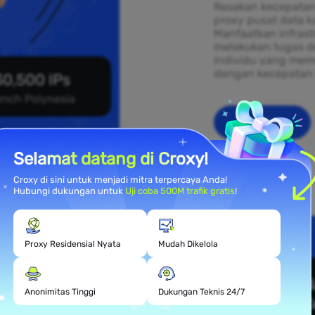
Rasakan kecepatan
proxy pusat data k
Manfaatkan infras
melakukan tugas d
individu yang mem
dengan kecepatan 
30,500 IPs
ench Polynesia
Mulai
Selamat datang di Croxy!
Croxy di sini untuk menjadi mitra terpercaya Anda!
Hubungi dukungan untuk
Uji coba 500M trafik gratis
!
mahan
Proxy Residensial Nyata
Mudah Dikelola
sia
Anonimitas Tinggi
Dukungan Teknis 24/7
 yang tersebar di