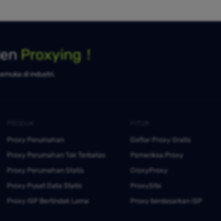
ien
Proxying！
kemuka di industri.
PRODUK
FITUR
Proxy Perumahan
Daftar Proxy Gratis
Proxy Perumahan Tak Terbatas
Pemeriksa Proxy
Proxy Perumahan Statis
CroxyProxy
Proxy Pusat Data Statis
ProxySite
Proxy ISP Bertindak Lama
Proxy berdasarkan ISP