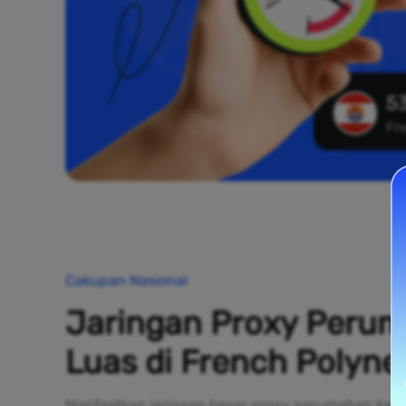
5
Fr
Cakupan Nasional
Jaringan Proxy Peru
Luas di French Polyne
Manfaatkan jaringan besar proxy perumahan kami