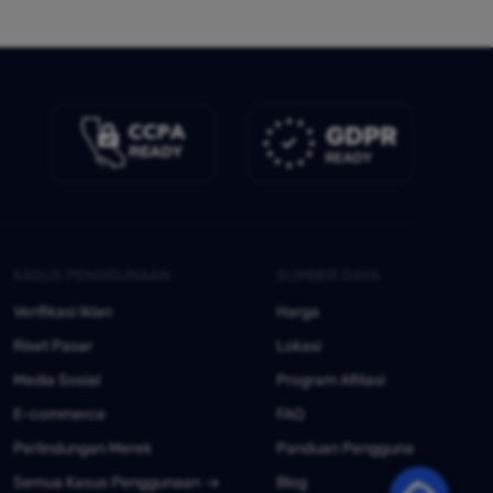
KASUS PENGGUNAAN
SUMBER DAYA
Verifikasi Iklan
Harga
Riset Pasar
Lokasi
Media Sosial
Program Afiliasi
E-commerce
FAQ
Perlindungan Merek
Panduan Pengguna
Semua Kasus Penggunaan
Blog