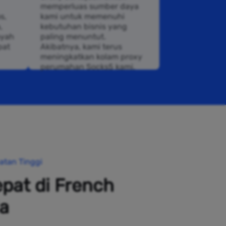
memperluas sumber daya
s,
kami untuk memenuhi
,
kebutuhan bisnis yang
ayah
paling menuntut.
pat
Akibatnya, kami terus
meningkatkan kolam proxy
perumahan Socks5 kami.
atan Tinggi
pat di French
a