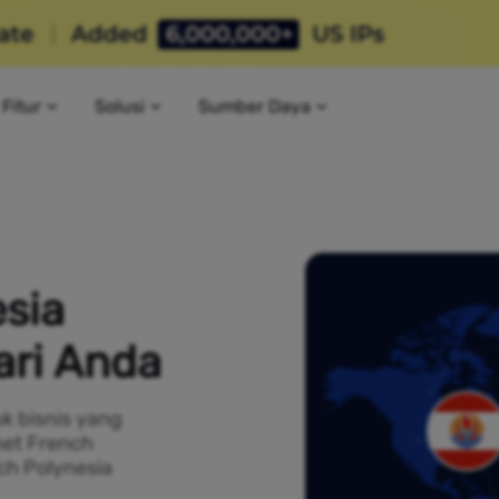
Fitur
Solusi
Sumber Daya
sia
ari Anda
k bisnis yang
net French
ch Polynesia