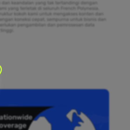
 dan keandalan yang tak tertandingi dengan
ami yang terletak di seluruh French Polynesia.
truktur kokoh kami untuk mengakses konten dan
engan koneksi cepat, sempurna untuk bisnis dan
erlukan pengambilan dan pemrosesan data
tinggi.