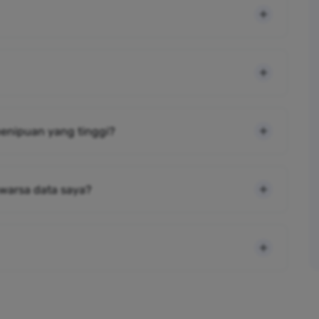
 penipuan yang tinggi?
warsa data saya?