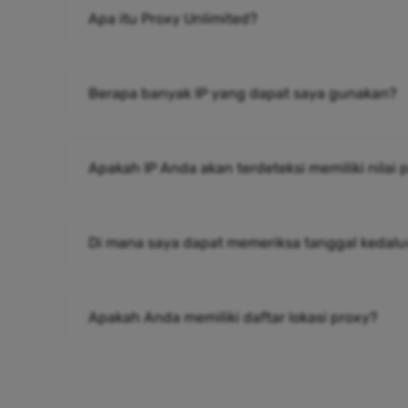
Apa itu Proxy Unlimited?
Berapa banyak IP yang dapat saya gunakan?
Apakah IP Anda akan terdeteksi memiliki nilai
Di mana saya dapat memeriksa tanggal kedalu
Apakah Anda memiliki daftar lokasi proxy?