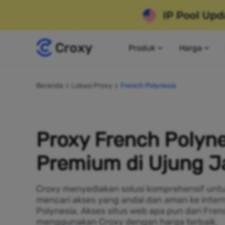
Produk
Harga
Beranda
Lokasi Proxy
French Polynesia
Proxy French Polyne
Premium di Ujung J
Croxy menyediakan solusi komprehensif untu
mencari akses yang andal dan aman ke inter
Polynesia. Akses situs web apa pun dari Fren
menggunakan Croxy dengan harga terbaik.