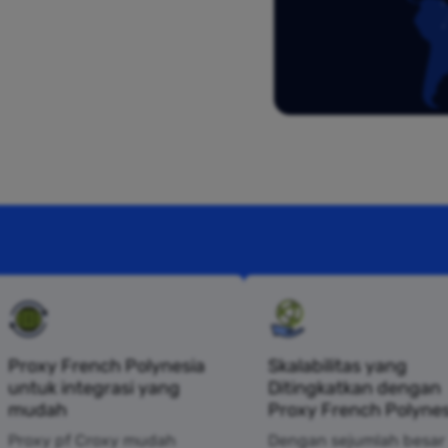
Proxy French Polynesia
Skalabilitas yang
untuk integrasi yang
Ditingkatkan dengan
mudah
Proxy French Polynes
Proxy pf Croxy mudah
Dengan sejumlah besar