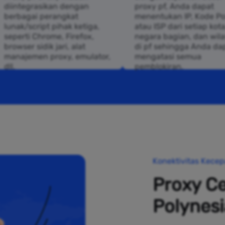
diintegrasikan dengan
proxy pf, Anda dapat
berbagai perangkat
menentukan IP, Kode Po
lunak/script pihak ketiga,
atau ISP dari setiap kota
seperti Chrome, Firefox,
negara bagian, dan wil
browser sidik jari, alat
di pf sehingga Anda da
manajemen proxy, emulator,
mengatasi semua
dll.
pemblokiran.
Konektivitas Kecep
Proxy Ce
Polynesi