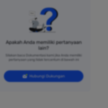
Apakah Anda memiliki pertanyaan
lain?
Silakan baca Dokumentasi kami jika Anda memiliki
pertanyaan yang tidak tercantum di bawah ini
Hubungi Dukungan