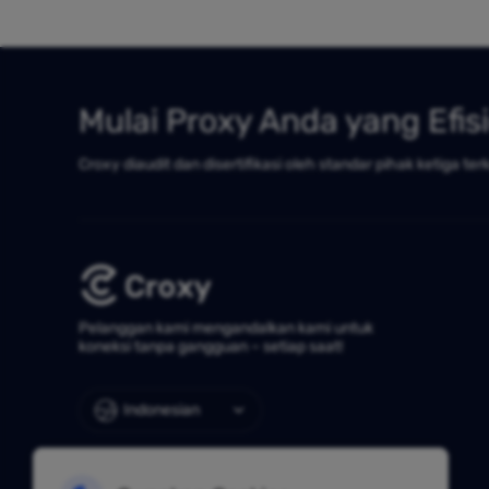
Mulai Proxy Anda yang Efis
Croxy diaudit dan disertifikasi oleh standar pihak ketiga ter
Pelanggan kami mengandalkan kami untuk
koneksi tanpa gangguan – setiap saat!
Indonesian