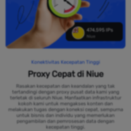
474,595 IPs
Niue
Konektivitas Kecepatan Tinggi
Proxy Cepat di Niue
Rasakan kecepatan dan keandalan yang tak
tertandingi dengan proxy pusat data kami yang
terletak di seluruh Niue. Manfaatkan infrastruktur
kokoh kami untuk mengakses konten dan
melakukan tugas dengan koneksi cepat, sempurna
untuk bisnis dan individu yang memerlukan
pengambilan dan pemrosesan data dengan
kecepatan tinggi.