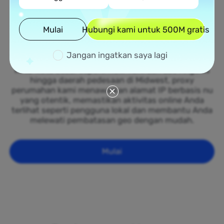
Jaringan Proxy Perumahan
Luas di Niue
Mulai
Hubungi kami untuk 500M gratis
Manfaatkan jaringan besar proxy perumahan kami
Jangan ingatkan saya lagi
yang tersebar di seluruh 50 negara bagian Niue. Dari
kota-kota besar seperti New York dan Los Angeles
hingga daerah pedesaan di Midwest, proxy
perumahan kami menawarkan alamat IP berbasis nu
yang otentik, memastikan aktivitas online Anda
terlihat seperti pengguna lokal dan membantu Anda
melewati pembatasan geo dengan mudah.
Mulai