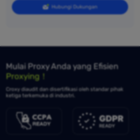
Hubungi Dukungan
Mulai Proxy Anda yang Efisien
Proxying！
Croxy diaudit dan disertifikasi oleh standar pihak
ketiga terkemuka di industri.