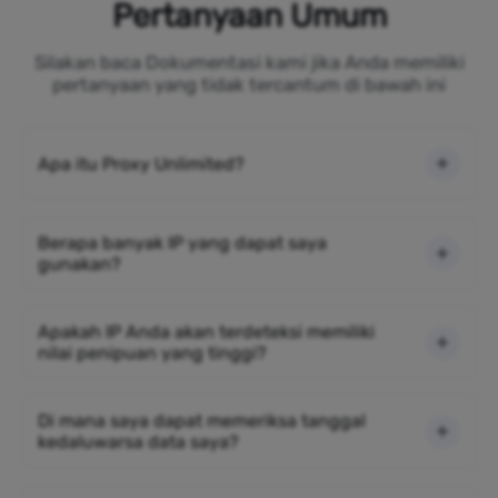
Pertanyaan Umum
Silakan baca Dokumentasi kami jika Anda memiliki
pertanyaan yang tidak tercantum di bawah ini
Apa itu Proxy Unlimited?
Berapa banyak IP yang dapat saya
gunakan?
Apakah IP Anda akan terdeteksi memiliki
nilai penipuan yang tinggi?
Di mana saya dapat memeriksa tanggal
kedaluwarsa data saya?