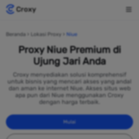
Beranda
Lokasi Proxy
Niue
Proxy Niue Premium di
Ujung Jari Anda
Croxy menyediakan solusi komprehensif
untuk bisnis yang mencari akses yang andal
dan aman ke internet Niue. Akses situs web
apa pun dari Niue menggunakan Croxy
dengan harga terbaik.
Mulai