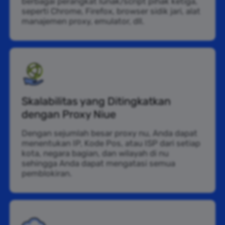
berbagai perangkat lunak/script pihak ketiga,
seperti Chrome, Firefox, browser sidik jari, alat
manajemen proxy, emulator, dll.
Skalabilitas yang Ditingkatkan
dengan Proxy Niue
Dengan sejumlah besar proxy nu, Anda dapat
menentukan IP, Kode Pos, atau ISP dari setiap
kota, negara bagian, dan wilayah di nu
sehingga Anda dapat mengatasi semua
pemblokiran.