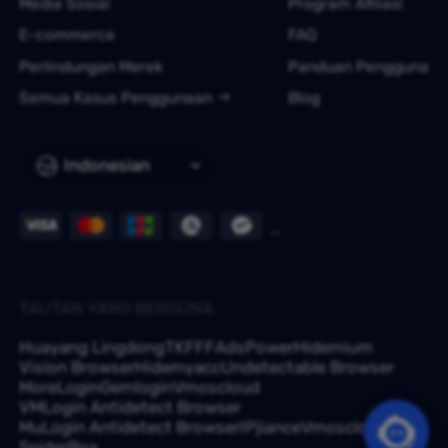
Media Sosial
Program Afiliasi
E-commerce
FAQ
Perlindungan Merek
Panduan Pengguna
Semua Kasus Penggunaan
Blog
Indonesian
TAUTAN YANG BERGUNA
Huayang Lingdong
TKFFF
AdsPower
Hidemium
Vision Browser
Hidemyacc
Undetectable Browser
MoreLogin
Gemlogin
Vmoscloud
VMLogin Antidetect Browser
MuLogin Antidetect Browser
IPjiance
Vmoscloud
SpiderBox