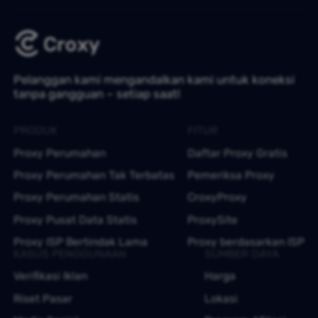
Pelanggan kami mengandalkan kami untuk koneksi
tanpa gangguan – setiap saat!
PRODUK
FITUR
Proxy Perumahan
Daftar Proxy Gratis
Proxy Perumahan Tak Terbatas
Pemeriksa Proxy
Proxy Perumahan Statis
CroxyProxy
Proxy Pusat Data Statis
ProxySite
Proxy ISP Bertindak Lama
Proxy berdasarkan ISP
KASUS PENGGUNAAN
SUMBER DAYA
Verifikasi Iklan
Harga
Riset Pasar
Lokasi