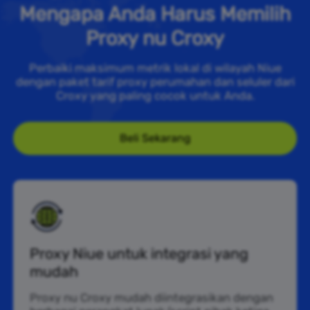
Mengapa Anda Harus Memilih
Proxy nu Croxy
Perbaiki maksimum metrik lokal di wilayah Niue
dengan paket tarif proxy perumahan dan seluler dari
Croxy yang paling cocok untuk Anda.
Beli Sekarang
Proxy Niue untuk integrasi yang
mudah
Proxy nu Croxy mudah diintegrasikan dengan