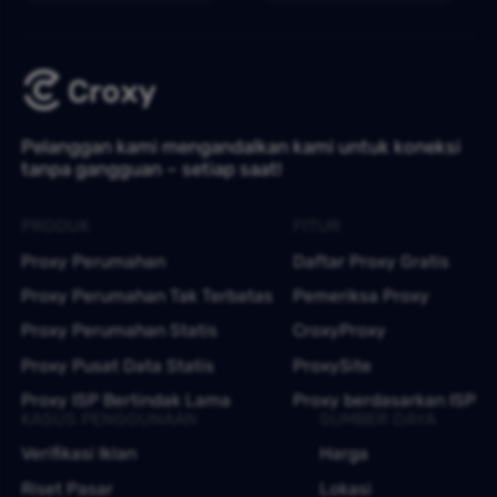
Pelanggan kami mengandalkan kami untuk koneksi
tanpa gangguan – setiap saat!
PRODUK
FITUR
Proxy Perumahan
Daftar Proxy Gratis
Proxy Perumahan Tak Terbatas
Pemeriksa Proxy
Proxy Perumahan Statis
CroxyProxy
Proxy Pusat Data Statis
ProxySite
Proxy ISP Bertindak Lama
Proxy berdasarkan ISP
KASUS PENGGUNAAN
SUMBER DAYA
Verifikasi Iklan
Harga
Riset Pasar
Lokasi