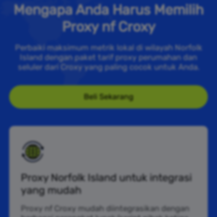
Mengapa Anda Harus Memilih
Proxy nf Croxy
Perbaiki maksimum metrik lokal di wilayah Norfolk
Island dengan paket tarif proxy perumahan dan
seluler dari Croxy yang paling cocok untuk Anda.
Beli Sekarang
Proxy Norfolk Island untuk integrasi
yang mudah
Proxy nf Croxy mudah diintegrasikan dengan