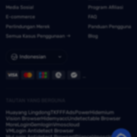
Media Sosial
Program Afiliasi
E-commerce
FAQ
Perlindungan Merek
Panduan Pengguna
Semua Kasus Penggunaan
Blog
Indonesian
TAUTAN YANG BERGUNA
Huayang Lingdong
TKFFF
AdsPower
Hidemium
Vision Browser
Hidemyacc
Undetectable Browser
MoreLogin
Gemlogin
Vmoscloud
VMLogin Antidetect Browser
MuLogin Antidetect Browser
IPjiance
Vmoscloud