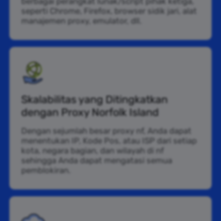
berbagai perangkat lunak/script pihak ketiga,
seperti Chrome, Firefox, browser sidik jari, alat
manajemen proxy, emulator, dll.
Skalabilitas yang Ditingkatkan
dengan Proxy Norfolk Island
Dengan sejumlah besar proxy nf, Anda dapat
menentukan IP, Kode Pos, atau ISP dari setiap
kota, negara bagian, dan wilayah di nf
sehingga Anda dapat mengatasi semua
pemblokiran.