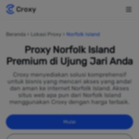
Beranda
Lokasi Proxy
Norfolk Island
Proxy Norfolk Island
Premium di Ujung Jari Anda
Croxy menyediakan solusi komprehensif
untuk bisnis yang mencari akses yang andal
dan aman ke internet Norfolk Island. Akses
situs web apa pun dari Norfolk Island
menggunakan Croxy dengan harga terbaik.
Mulai