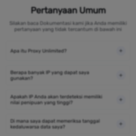
Pertanyaan Umum
Silakan baca Dokumentasi kami jika Anda memiliki
pertanyaan yang tidak tercantum di bawah ini
Apa itu Proxy Unlimited?
Berapa banyak IP yang dapat saya
gunakan?
Apakah IP Anda akan terdeteksi memiliki
nilai penipuan yang tinggi?
Di mana saya dapat memeriksa tanggal
kedaluwarsa data saya?