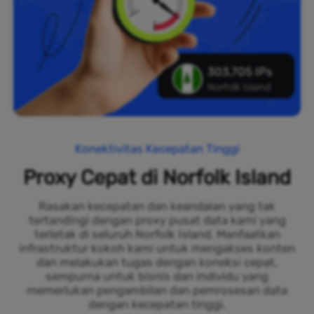
303,705 IPs
Norfolk Island
Konektivitas Kecepatan Tinggi
Proxy Cepat di Norfolk Island
Rasakan kecepatan dan keandalan yang tak
tertandingi dengan proxy pusat data kami yang
terletak di seluruh Norfolk Island. Manfaatkan
infrastruktur kokoh kami untuk mengakses konten
dan melakukan tugas dengan koneksi cepat,
sempurna untuk bisnis dan individu yang
memerlukan pengambilan dan pemrosesan data
dengan kecepatan tinggi.