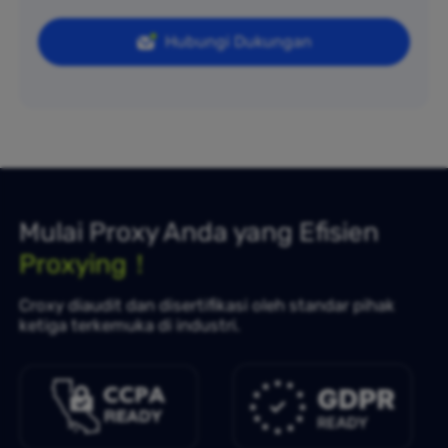
Hubungi Dukungan
Mulai Proxy Anda yang Efisien
Proxying！
Croxy diaudit dan disertifikasi oleh standar pihak
ketiga terkemuka di industri.