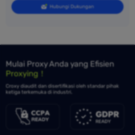
Hubungi Dukungan
Mulai Proxy Anda yang Efisien
Proxying！
Croxy diaudit dan disertifikasi oleh standar pihak
ketiga terkemuka di industri.