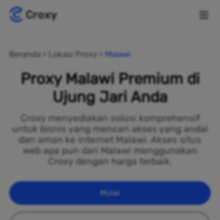
Beranda
Lokasi Proxy
Malawi
Proxy Malawi Premium di
Ujung Jari Anda
Croxy menyediakan solusi komprehensif
untuk bisnis yang mencari akses yang andal
dan aman ke internet Malawi. Akses situs
web apa pun dari Malawi menggunakan
Croxy dengan harga terbaik.
Mulai