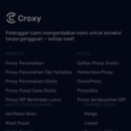
Pelanggan kami mengandalkan kami untuk koneksi
tanpa gangguan – setiap saat!
PRODUK
FITUR
Proxy Perumahan
Daftar Proxy Gratis
Proxy Perumahan Tak Terbatas
Pemeriksa Proxy
Proxy Perumahan Statis
CroxyProxy
Proxy Pusat Data Statis
ProxySite
Proxy ISP Bertindak Lama
Proxy berdasarkan ISP
KASUS PENGGUNAAN
SUMBER DAYA
Verifikasi Iklan
Harga
Riset Pasar
Lokasi