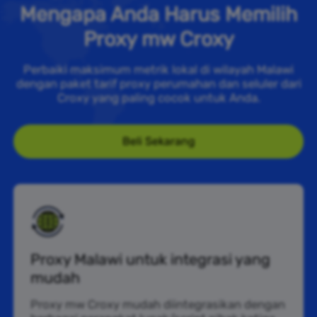
Mengapa Anda Harus Memilih
Proxy mw Croxy
Perbaiki maksimum metrik lokal di wilayah Malawi
dengan paket tarif proxy perumahan dan seluler dari
Croxy yang paling cocok untuk Anda.
Beli Sekarang
Proxy Malawi untuk integrasi yang
mudah
Proxy mw Croxy mudah diintegrasikan dengan