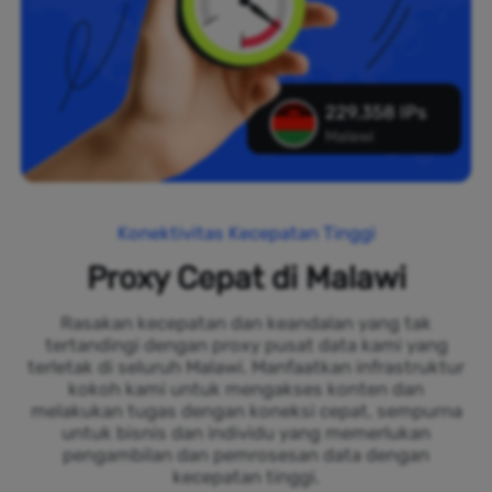
229,358 IPs
Malawi
Konektivitas Kecepatan Tinggi
Proxy Cepat di Malawi
Rasakan kecepatan dan keandalan yang tak
tertandingi dengan proxy pusat data kami yang
terletak di seluruh Malawi. Manfaatkan infrastruktur
kokoh kami untuk mengakses konten dan
melakukan tugas dengan koneksi cepat, sempurna
untuk bisnis dan individu yang memerlukan
pengambilan dan pemrosesan data dengan
kecepatan tinggi.