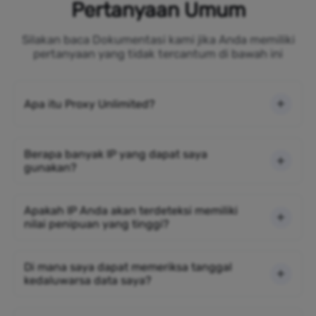
Pertanyaan Umum
Silakan baca Dokumentasi kami jika Anda memiliki
pertanyaan yang tidak tercantum di bawah ini
Apa itu Proxy Unlimited?
Berapa banyak IP yang dapat saya
gunakan?
Apakah IP Anda akan terdeteksi memiliki
nilai penipuan yang tinggi?
Di mana saya dapat memeriksa tanggal
kedaluwarsa data saya?