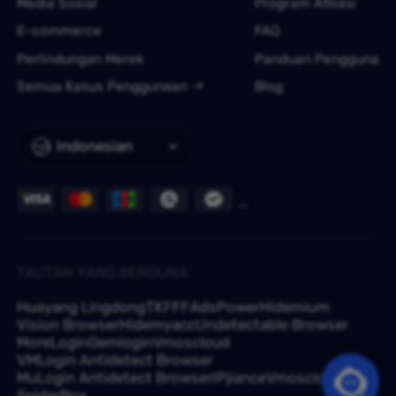
Media Sosial
Program Afiliasi
E-commerce
FAQ
Perlindungan Merek
Panduan Pengguna
Semua Kasus Penggunaan
Blog
Indonesian
TAUTAN YANG BERGUNA
Huayang Lingdong
TKFFF
AdsPower
Hidemium
Vision Browser
Hidemyacc
Undetectable Browser
MoreLogin
Gemlogin
Vmoscloud
VMLogin Antidetect Browser
MuLogin Antidetect Browser
IPjiance
Vmoscloud
SpiderBox