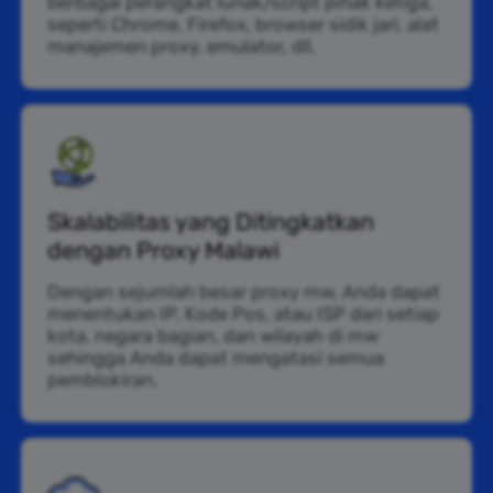
berbagai perangkat lunak/script pihak ketiga,
seperti Chrome, Firefox, browser sidik jari, alat
manajemen proxy, emulator, dll.
Skalabilitas yang Ditingkatkan
dengan Proxy Malawi
Dengan sejumlah besar proxy mw, Anda dapat
menentukan IP, Kode Pos, atau ISP dari setiap
kota, negara bagian, dan wilayah di mw
sehingga Anda dapat mengatasi semua
pemblokiran.