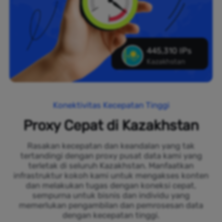
445,310 IPs
Kazakhstan
Konektivitas Kecepatan Tinggi
Proxy Cepat di Kazakhstan
Rasakan kecepatan dan keandalan yang tak
tertandingi dengan proxy pusat data kami yang
terletak di seluruh Kazakhstan. Manfaatkan
infrastruktur kokoh kami untuk mengakses konten
dan melakukan tugas dengan koneksi cepat,
sempurna untuk bisnis dan individu yang
memerlukan pengambilan dan pemrosesan data
dengan kecepatan tinggi.