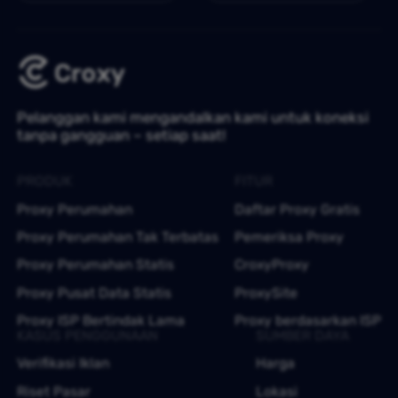
Pelanggan kami mengandalkan kami untuk koneksi
tanpa gangguan – setiap saat!
PRODUK
FITUR
Proxy Perumahan
Daftar Proxy Gratis
Proxy Perumahan Tak Terbatas
Pemeriksa Proxy
Proxy Perumahan Statis
CroxyProxy
Proxy Pusat Data Statis
ProxySite
Proxy ISP Bertindak Lama
Proxy berdasarkan ISP
KASUS PENGGUNAAN
SUMBER DAYA
Verifikasi Iklan
Harga
Riset Pasar
Lokasi