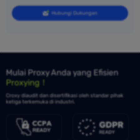
Hubungi Dukungan
Mulai Proxy Anda yang Efisien
Proxying！
Croxy diaudit dan disertifikasi oleh standar pihak
ketiga terkemuka di industri.