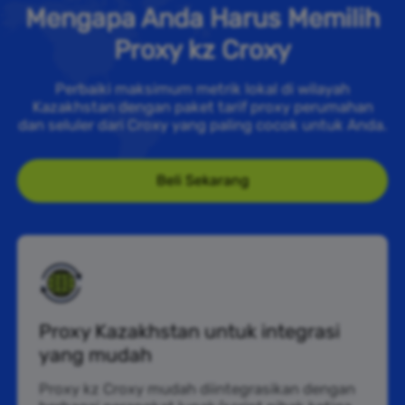
Mengapa Anda Harus Memilih
Proxy kz Croxy
Perbaiki maksimum metrik lokal di wilayah
Kazakhstan dengan paket tarif proxy perumahan
dan seluler dari Croxy yang paling cocok untuk Anda.
Beli Sekarang
Proxy Kazakhstan untuk integrasi
yang mudah
Proxy kz Croxy mudah diintegrasikan dengan