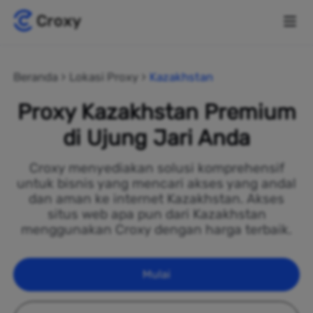
Beranda
Lokasi Proxy
Kazakhstan
Proxy Kazakhstan Premium
di Ujung Jari Anda
Croxy menyediakan solusi komprehensif
untuk bisnis yang mencari akses yang andal
dan aman ke internet Kazakhstan. Akses
situs web apa pun dari Kazakhstan
menggunakan Croxy dengan harga terbaik.
Mulai