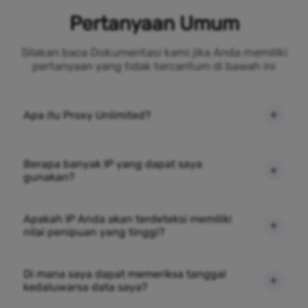
Pertanyaan Umum
Silakan baca Dokumentasi kami jika Anda memiliki
pertanyaan yang tidak tercantum di bawah ini
Apa itu Proxy Unlimited?
Berapa banyak IP yang dapat saya
gunakan?
Apakah IP Anda akan terdeteksi memiliki
nilai penipuan yang tinggi?
Di mana saya dapat memeriksa tanggal
kedaluwarsa data saya?