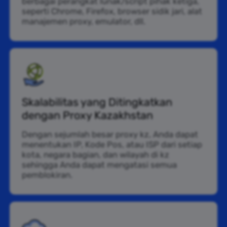
berbagai perangkat lunak/script pihak ketiga,
seperti Chrome, Firefox, browser sidik jari, alat
manajemen proxy, emulator, dll.
Skalabilitas yang Ditingkatkan
dengan Proxy Kazakhstan
Dengan sejumlah besar proxy kz, Anda dapat
menentukan IP, Kode Pos, atau ISP dari setiap
kota, negara bagian, dan wilayah di kz
sehingga Anda dapat mengatasi semua
pemblokiran.