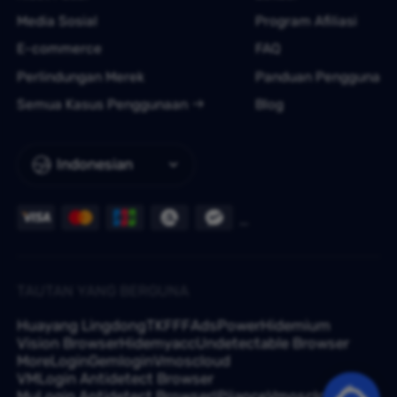
Media Sosial
Program Afiliasi
E-commerce
FAQ
Perlindungan Merek
Panduan Pengguna
Semua Kasus Penggunaan
Blog
Indonesian
TAUTAN YANG BERGUNA
Huayang Lingdong
TKFFF
AdsPower
Hidemium
Vision Browser
Hidemyacc
Undetectable Browser
MoreLogin
Gemlogin
Vmoscloud
VMLogin Antidetect Browser
MuLogin Antidetect Browser
IPjiance
Vmoscloud