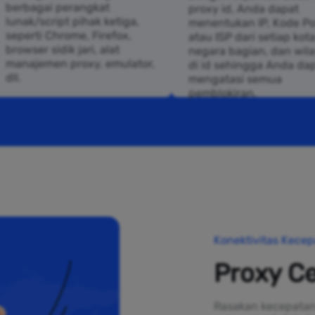
berbagai perangkat
proxy id, Anda dapat
lunak/script pihak ketiga,
menentukan IP, Kode Po
seperti Chrome, Firefox,
atau ISP dari setiap kota
browser sidik jari, alat
negara bagian, dan wil
manajemen proxy, emulator,
di id sehingga Anda da
dll.
mengatasi semua
pemblokiran.
Konektivitas Kecep
Proxy Ce
Rasakan kecepatan