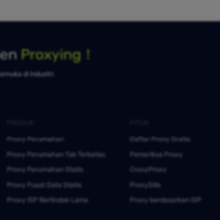
ien
Proxying！
kemuka di industri.
PRODUK
FITUR
Proxy Perumahan
Daftar Proxy Gratis
Proxy Perumahan Tak Terbatas
Pemeriksa Proxy
Proxy Perumahan Statis
CroxyProxy
Proxy Pusat Data Statis
ProxySite
Proxy ISP Bertindak Lama
Proxy berdasarkan ISP