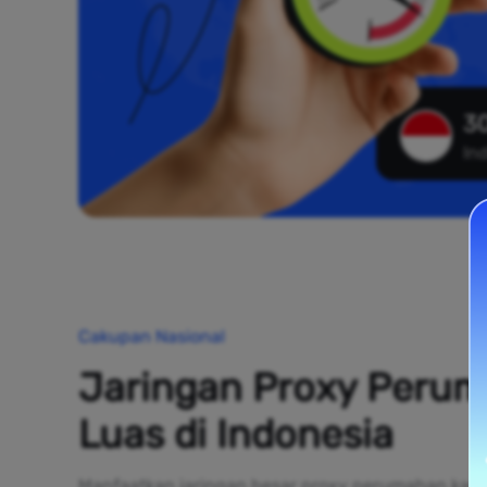
30
In
Cakupan Nasional
Jaringan Proxy Peru
Luas di Indonesia
Manfaatkan jaringan besar proxy perumahan kami