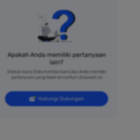
Apakah Anda memiliki pertanyaan
lain?
Silakan baca Dokumentasi kami jika Anda memiliki
pertanyaan yang tidak tercantum di bawah ini
Hubungi Dukungan