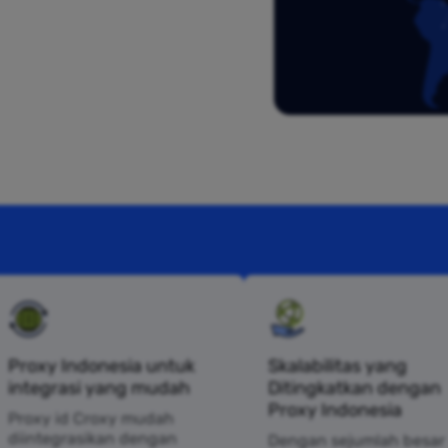
Proxy Indonesia untuk
Skalabilitas yang
integrasi yang mudah
Ditingkatkan dengan
Proxy Indonesia
Proxy id Croxy mudah
diintegrasikan dengan
Dengan sejumlah besar