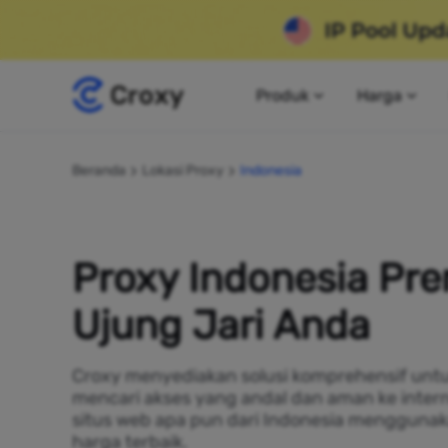
Produk
Harga
Beranda
Lokasi Proxy
Indonesia
Proxy Indonesia Pr
Ujung Jari Anda
Croxy menyediakan solusi komprehensif untu
mencari akses yang andal dan aman ke intern
situs web apa pun dari Indonesia mengguna
harga terbaik.