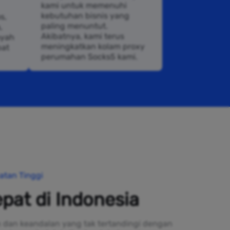
kami untuk memenuhi
kebutuhan bisnis yang
s,
paling menuntut.
,
Akibatnya, kami terus
ayah
meningkatkan kolam proxy
pat
perumahan Socks5 kami.
atan Tinggi
pat di Indonesia
 dan keandalan yang tak tertandingi dengan