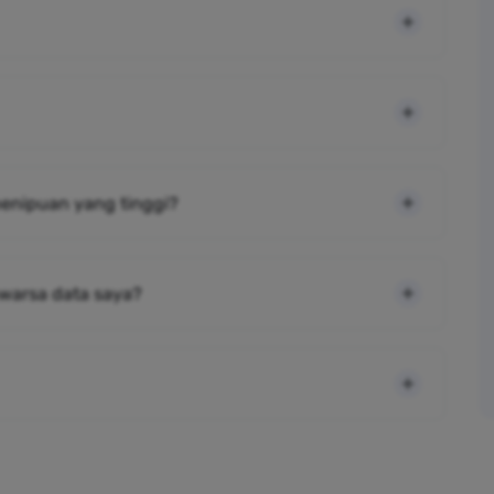
 penipuan yang tinggi?
warsa data saya?