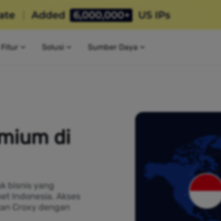
Fitur
Solusi
Sumber Daya
emium di
k bisnis yang
et Indonesia. Akses
kan Croxy dengan