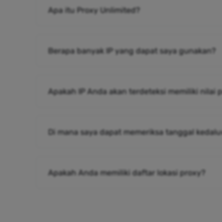
Apa itu Proxy Unlimited?
Berapa banyak IP yang dapat saya gunakan?
Apakah IP Anda akan terdeteksi memiliki nilai
Di mana saya dapat memeriksa tanggal kedalu
Apakah Anda memiliki daftar lokasi proxy?