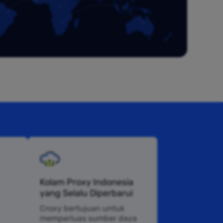
Kolam Proxy Indonesia
yang Selalu Diperbarui
Croxy bertujuan untuk
memperluas sumber daya