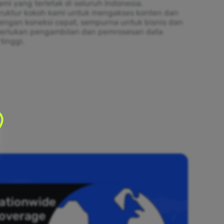
mi yang terletak di seluruh Indonesia.
truktur kokoh kami untuk mengakses konten dan
engan koneksi cepat, sempurna untuk bisnis dan
erlukan pengambilan dan pemrosesan data
tinggi.