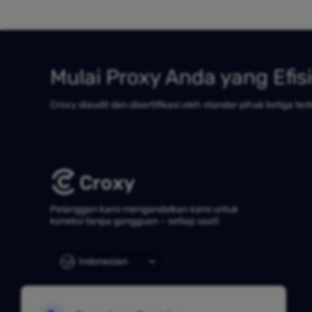
Mulai Proxy Anda yang Efis
Croxy diaudit dan disertifikasi oleh standar pihak ketiga ter
Pelanggan kami mengandalkan kami untuk
koneksi tanpa gangguan – setiap saat!
Indonesian