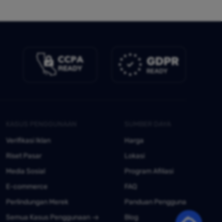
KASUS PENGGUNAAN
SUMBER DAYA
Verifikasi Iklan
Harga
Riset Pasar
Lokasi
Media Sosial
Program Afiliasi
E-commerce
FAQ
Perlindungan Merek
Panduan Pengguna
Semua Kasus Penggunaan
Blog