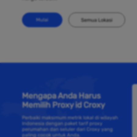
Mulai
Semua Lokasi
Mengapa Anda Harus
Memilih Proxy id Croxy
Perbaiki maksimum metrik lokal di wilayah
Indonesia dengan paket tarif proxy
perumahan dan seluler dari Croxy yang
paling cocok untuk Anda.