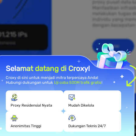
proxy pusat data ka
Manfaatkan infras
melakukan tugas d
individu yang mem
dengan kecepatan 
1,215 IPs
donesia
Mulai
Selamat datang di Croxy!
Croxy di sini untuk menjadi mitra terpercaya Anda!
Hubungi dukungan untuk
Uji coba 500M trafik gratis
!
mahan
Proxy Residensial Nyata
Mudah Dikelola
Anonimitas Tinggi
Dukungan Teknis 24/7
 yang tersebar di