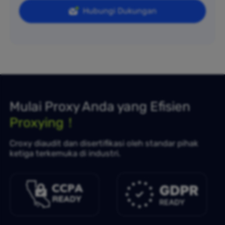
Hubungi Dukungan
Mulai Proxy Anda yang Efisien
Proxying！
Croxy diaudit dan disertifikasi oleh standar pihak
ketiga terkemuka di industri.