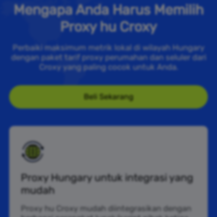
Mengapa Anda Harus Memilih
Proxy hu Croxy
Perbaiki maksimum metrik lokal di wilayah Hungary
dengan paket tarif proxy perumahan dan seluler dari
Croxy yang paling cocok untuk Anda.
Beli Sekarang
Proxy Hungary untuk integrasi yang
mudah
Proxy hu Croxy mudah diintegrasikan dengan