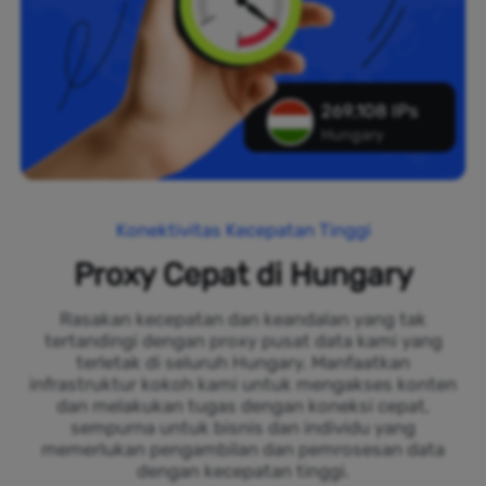
269,108 IPs
Hungary
Konektivitas Kecepatan Tinggi
Proxy Cepat di Hungary
Rasakan kecepatan dan keandalan yang tak
tertandingi dengan proxy pusat data kami yang
terletak di seluruh Hungary. Manfaatkan
infrastruktur kokoh kami untuk mengakses konten
dan melakukan tugas dengan koneksi cepat,
sempurna untuk bisnis dan individu yang
memerlukan pengambilan dan pemrosesan data
dengan kecepatan tinggi.