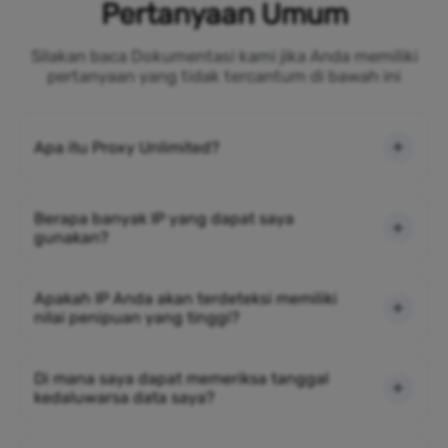
Pertanyaan Umum
Silakan baca Dokumentasi kami jika Anda memiliki
pertanyaan yang tidak tercantum di bawah ini
Apa itu Proxy Unlimited?
Berapa banyak IP yang dapat saya
gunakan?
Apakah IP Anda akan terdeteksi memiliki
nilai penipuan yang tinggi?
Di mana saya dapat memeriksa tanggal
kedaluwarsa data saya?