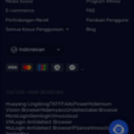
Media Sosial
Program Afiliasi
E-commerce
FAQ
Perlindungan Merek
Panduan Pengguna
Semua Kasus Penggunaan
Blog
Indonesian
TAUTAN YANG BERGUNA
Huayang Lingdong
TKFFF
AdsPower
Hidemium
Vision Browser
Hidemyacc
Undetectable Browser
MoreLogin
Gemlogin
Vmoscloud
VMLogin Antidetect Browser
MuLogin Antidetect Browser
IPjiance
Vmoscloud
SpiderBox