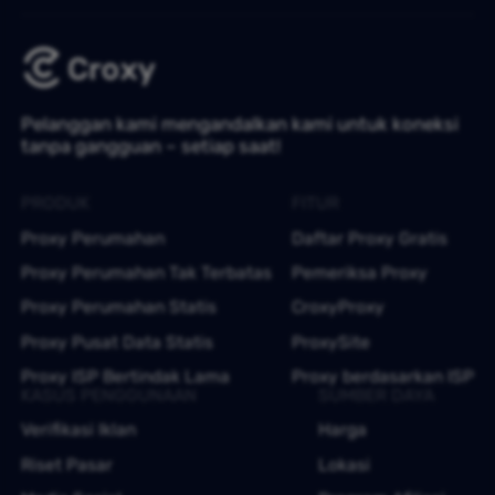
Pelanggan kami mengandalkan kami untuk koneksi
tanpa gangguan – setiap saat!
PRODUK
FITUR
Proxy Perumahan
Daftar Proxy Gratis
Proxy Perumahan Tak Terbatas
Pemeriksa Proxy
Proxy Perumahan Statis
CroxyProxy
Proxy Pusat Data Statis
ProxySite
Proxy ISP Bertindak Lama
Proxy berdasarkan ISP
KASUS PENGGUNAAN
SUMBER DAYA
Verifikasi Iklan
Harga
Riset Pasar
Lokasi