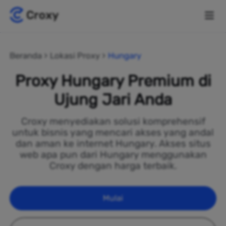
Beranda
Lokasi Proxy
Hungary
Proxy Hungary Premium di
Ujung Jari Anda
Croxy menyediakan solusi komprehensif
untuk bisnis yang mencari akses yang andal
dan aman ke internet Hungary. Akses situs
web apa pun dari Hungary menggunakan
Croxy dengan harga terbaik.
Mulai