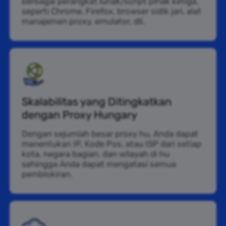
berbagai perangkat lunak/script pihak ketiga,
seperti Chrome, Firefox, browser sidik jari, alat
manajemen proxy, emulator, dll.
Skalabilitas yang Ditingkatkan
dengan Proxy Hungary
Dengan sejumlah besar proxy hu, Anda dapat
menentukan IP, Kode Pos, atau ISP dari setiap
kota, negara bagian, dan wilayah di hu
sehingga Anda dapat mengatasi semua
pemblokiran.