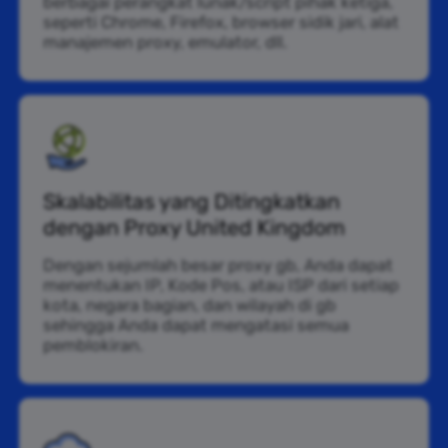
berbagai perangkat lunak/script pihak ketiga,
seperti Chrome, Firefox, browser sidik jari, alat
manajemen proxy, emulator, dll.
Skalabilitas yang Ditingkatkan
dengan Proxy United Kingdom
Dengan sejumlah besar proxy gb, Anda dapat
menentukan IP, Kode Pos, atau ISP dari setiap
kota, negara bagian, dan wilayah di gb
sehingga Anda dapat mengatasi semua
pemblokiran.