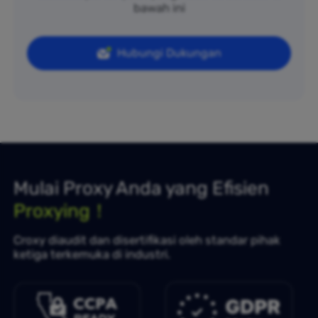
bawah ini
Hubungi Dukungan
Mulai Proxy Anda yang Efisien
Proxying！
Croxy diaudit dan disertifikasi oleh standar pihak
ketiga terkemuka di industri.