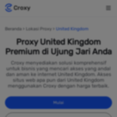
Beranda
Lokasi Proxy
United Kingdom
Proxy United Kingdom
Premium di Ujung Jari Anda
Croxy menyediakan solusi komprehensif
untuk bisnis yang mencari akses yang andal
dan aman ke internet United Kingdom. Akses
situs web apa pun dari United Kingdom
menggunakan Croxy dengan harga terbaik.
Mulai