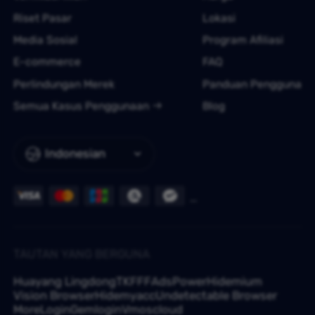
Riset Pasar
Lokasi
Media Sosial
Program Afiliasi
E-commerce
FAQ
Perlindungan Merek
Panduan Pengguna
Semua Kasus Penggunaan
Blog
Indonesian
TAUTAN YANG BERGUNA
Huayang Lingdong
TKFFF
AdsPower
Hidemium
Vision Browser
Hidemyacc
Undetectable Browser
MoreLogin
Gemlogin
Vmoscloud