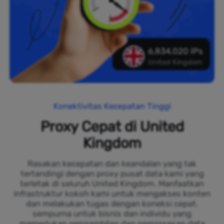
6,834,020 IPs
United Kingdom
Konektivitas Kecepatan Tinggi
Proxy Cepat di United
Kingdom
Rasakan kecepatan dan keandalan yang tak
tertandingi dengan proxy pusat data kami yang
terletak di seluruh United Kingdom. Manfaatkan
infrastruktur kokoh kami untuk mengakses konten
dan melakukan tugas dengan koneksi cepat,
sempurna untuk bisnis dan individu yang
memerlukan pengambilan dan pemrosesan data