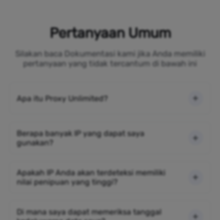
Pertanyaan Umum
Silakan baca Dokumentasi kami jika Anda memiliki
pertanyaan yang tidak tercantum di bawah ini
Apa itu Proxy Unlimited?
Berapa banyak IP yang dapat saya
gunakan?
Apakah IP Anda akan terdeteksi memiliki
nilai penipuan yang tinggi?
Di mana saya dapat memeriksa tanggal