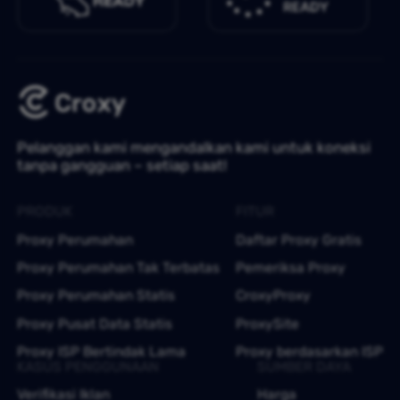
Pelanggan kami mengandalkan kami untuk koneksi
tanpa gangguan – setiap saat!
PRODUK
FITUR
Proxy Perumahan
Daftar Proxy Gratis
Proxy Perumahan Tak Terbatas
Pemeriksa Proxy
Proxy Perumahan Statis
CroxyProxy
Proxy Pusat Data Statis
ProxySite
Proxy ISP Bertindak Lama
Proxy berdasarkan ISP
KASUS PENGGUNAAN
SUMBER DAYA
Verifikasi Iklan
Harga