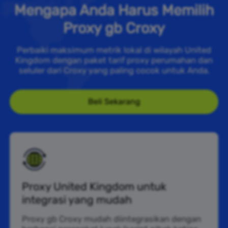
Mengapa Anda Harus Memilih
Proxy gb Croxy
Perbaiki maksimum metrik lokal di wilayah United
Kingdom dengan paket tarif proxy perumahan dan
seluler dari Croxy yang paling cocok untuk Anda.
Beli Sekarang
Proxy United Kingdom untuk
integrasi yang mudah
Proxy gb Croxy mudah diintegrasikan dengan