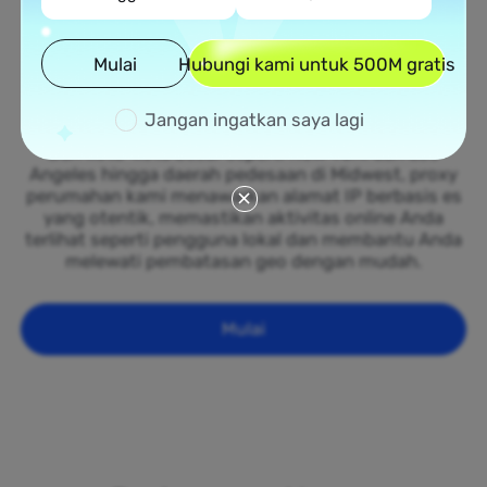
Jaringan Proxy Perumahan
Luas di Spain
Mulai
Hubungi kami untuk 500M gratis
Manfaatkan jaringan besar proxy perumahan kami
Jangan ingatkan saya lagi
yang tersebar di seluruh 50 negara bagian Spain.
Dari kota-kota besar seperti New York dan Los
Angeles hingga daerah pedesaan di Midwest, proxy
perumahan kami menawarkan alamat IP berbasis es
yang otentik, memastikan aktivitas online Anda
terlihat seperti pengguna lokal dan membantu Anda
melewati pembatasan geo dengan mudah.
Mulai