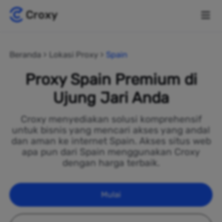
Beranda
Lokasi Proxy
Spain
Proxy Spain Premium di
Ujung Jari Anda
Croxy menyediakan solusi komprehensif
untuk bisnis yang mencari akses yang andal
dan aman ke internet Spain. Akses situs web
apa pun dari Spain menggunakan Croxy
dengan harga terbaik.
Mulai