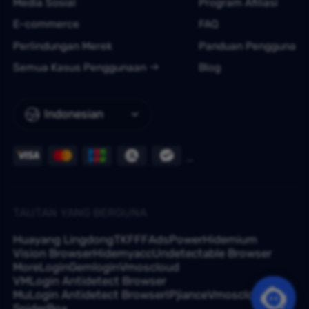
Media Sosial
Program Afiliasi
E-commerce
FAQ
Perlindungan Merek
Panduan Pengguna
Semua Kasus Penggunaan
Blog
Indonesian
TAUTAN YANG BERGUNA
Huayang Lingdong
TKFFF
AdsPower
Hidemium
Vision Browser
Hidemyacc
Undetectable Browser
MoreLogin
Gemlogin
Vmoscloud
VMLogin Antidetect Browser
MuLogin Antidetect Browser
IPjiance
Vmoscloud
SpiderBox